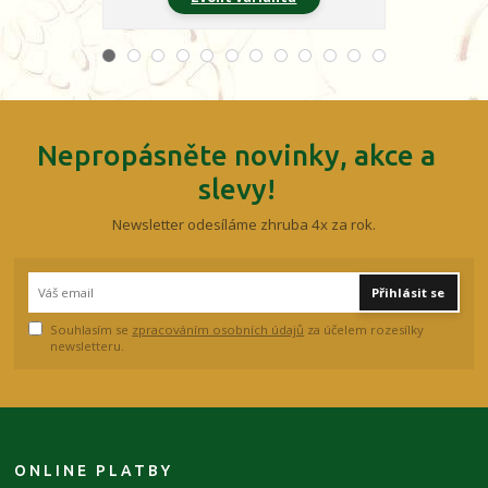
Nepropásněte novinky, akce a
slevy!
Newsletter odesíláme zhruba 4x za rok.
Přihlásit se
Souhlasím se
zpracováním osobních údajů
za účelem rozesílky
newsletteru.
ONLINE PLATBY