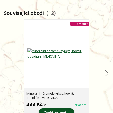
Související zboží
12
TOP produkt
Minerální náramek tyrkys, howlit,
Minerální nár
obsidián - MLHOVINA
CHARAKTER
399 Kč
399 Kč
/
ks
skladem
/
ks
Zvolit variantu
Z