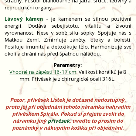
strachy. Působí blahodárně na játra, srdce, ledviny a
reprodukční orgány.
Lávový kámen
- je kamenem se silnou pozitivní
energií. Dodává sebejistotu, vitalitu a životní
vyrovnanost. Nese v sobě sílu sopky. Spojuje nás s
Matkou Zemí. Zmírňuje záněty, otoky a bolesti.
Posiluje imunitu a detoxikuje tělo. Harmonizuje své
okolí a chrání nás před špatnou náladou.
Parametry:
Vhodné na zápěstí 16-17 cm
. Velikost korálků je 8
mm. Přívěsek je z chirurgické oceli 316L.
Pozor, přívěsek Lístek je dočasně nedostupný,
proto jej při objednání tohoto náramku nahradím
přívěskem Spirála. Pokud si přejete zvolit do
náramku jiný
přívěsek
, uveďte to prosím do
poznámky v nákupním košíku při objednání.