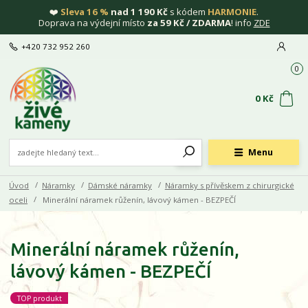
❤️
Sleva 16 %
nad 1 190 Kč
s kódem
HARMONIE
.
Doprava na výdejní místo
za 59 Kč / ZDARMA
! info
ZDE
+420 732 952 260
0
0 Kč
Menu
Úvod
Náramky
Dámské náramky
Náramky s přívěskem z chirurgické
oceli
Minerální náramek růženín, lávový kámen - BEZPEČÍ
Minerální náramek růženín,
lávový kámen - BEZPEČÍ
TOP produkt