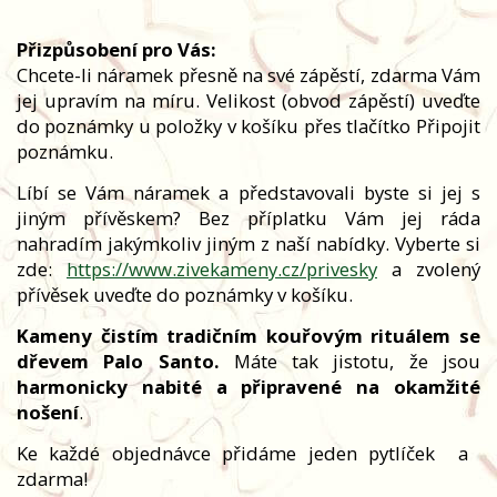
Přizpůsobení pro Vás:
Chcete-li náramek přesně na své zápěstí, zdarma Vám
jej upravím na míru. Velikost (obvod zápěstí) uveďte
do poznámky u položky v košíku přes tlačítko Připojit
poznámku.
Líbí se Vám náramek a představovali byste si jej s
jiným přívěskem? Bez příplatku Vám jej ráda
nahradím jakýmkoliv jiným z naší nabídky. Vyberte si
zde:
https://www.zivekameny.cz/privesky
a zvolený
přívěsek uveďte do poznámky v košíku.
Kameny čistím tradičním kouřovým rituálem se
dřevem Palo Santo.
Máte tak jistotu, že jsou
harmonicky nabité a připravené na okamžité
nošení
.
Ke každé objednávce přidáme jeden pytlíček
a
zdarma!