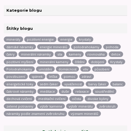
Kategorie blogu
Štítky blogu
minerály
pozitivní energie
energie
krystaly
dámské náramky
energie minerálů
polodrahokamy
pohoda
čakry
minerální náramky
síla
kameny
rovnováha
detox
pozitivní myšlení
minerální kameny
čištění
dobíjení
Krystaly
Polodrahokamy
umístění
domácnost
vliv
působení
povzbuzení
spánek
léčba
pomoc
zdraví
energetické toky
sedm čaker
vyváženost
barvy čaker
balanc
čakrové náramky
meditace
duše
relaxace
soustředění
dechová cvičení
meditační cvičení
očista
divoke byliny
zelené potraviny
výběr kamene
výběr minerálu
zvěrokruh
náramky podle znamení zvěrokruhu
význam minerálů