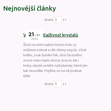
Nejnovější články
strana
z 1
21
Vznik a přitažlivost krystalů
01
2023
Život na zemi nabízí mnoho krás, ty
můžeme vnímat a cítit všemy smysly. Vůně
květin, zvuk šumění řek, chuť čerstvého
ovoce nebo teplo slunce. Jsou tu ale i
krásy ukryté uvnitře naší planety, které jen
tak neuvidíte. Pojďme se na ně podívat
blíže.
strana
z 1