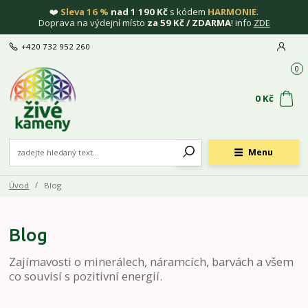
❤️
Sleva 16 %
nad 1 190 Kč
s kódem
HARMONIE
.
Doprava na výdejní místo
za 59 Kč / ZDARMA
! info
ZDE
+420 732 952 260
0
0 Kč
Menu
Úvod
Blog
Blog
Zajímavosti o minerálech, náramcích, barvách a všem
co souvisí s pozitivní energií.