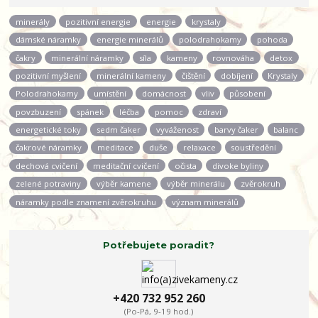
minerály
pozitivní energie
energie
krystaly
dámské náramky
energie minerálů
polodrahokamy
pohoda
čakry
minerální náramky
síla
kameny
rovnováha
detox
pozitivní myšlení
minerální kameny
čištění
dobíjení
Krystaly
Polodrahokamy
umístění
domácnost
vliv
působení
povzbuzení
spánek
léčba
pomoc
zdraví
energetické toky
sedm čaker
vyváženost
barvy čaker
balanc
čakrové náramky
meditace
duše
relaxace
soustředění
dechová cvičení
meditační cvičení
očista
divoke byliny
zelené potraviny
výběr kamene
výběr minerálu
zvěrokruh
náramky podle znamení zvěrokruhu
význam minerálů
Potřebujete poradit?
+420 732 952 260
(Po-Pá, 9-19 hod.)