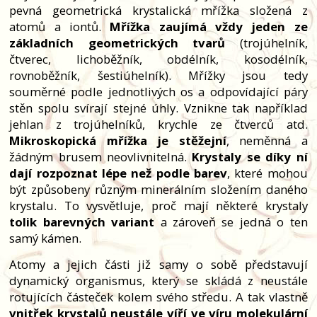
pevná geometrická krystalická mřížka složená z
atomů a iontů.
Mřížka zaujímá vždy jeden ze
základních geometrických tvarů
(trojúhelník,
čtverec, lichoběžník, obdélník, kosodélník,
rovnoběžník, šestiúhelník). Mřížky jsou tedy
souměrné podle jednotlivých os a odpovídající páry
stěn spolu svírají stejné úhly. Vznikne tak například
jehlan z trojúhelníků, krychle ze čtverců atd.
Mikroskopická mřížka je stěžejní
, neměnná a
žádným brusem neovlivnitelná.
Krystaly se díky ní
dají rozpoznat lépe než podle barev
, které mohou
být způsobeny různým minerálním složením daného
krystalu. To vysvětluje, proč mají některé krystaly
tolik barevných variant
a zároveň se jedná o ten
samý kámen.
Atomy a jejich části již samy o sobě představují
dynamický organismus, který se skládá z neustále
rotujících částeček kolem svého středu. A tak vlastně
vnitřek krystalů neustále víří ve víru molekulární