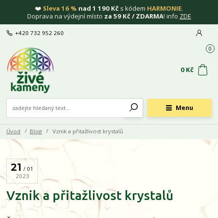
❤️
Sleva 16 %
nad 1 190 Kč
s kódem
HARMONIE
.
Doprava na výdejní místo
za 59 Kč / ZDARMA
! info
ZDE
+420 732 952 260
0
0 Kč
Menu
Úvod
Blog
Vznik a přitažlivost krystalů
21
01
2023
Vznik a přitažlivost krystalů