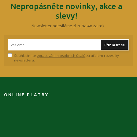
Nepropásněte novinky, akce a
slevy!
Newsletter odesíláme zhruba 4x za rok.
Přihlásit se
Souhlasím se
zpracováním osobních údajů
za účelem rozesílky
newsletteru.
ONLINE PLATBY