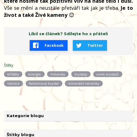
které nosíme tak pozitivní vliv na naše tělo i duši.
Vše se mění a neustále přetváří tak jak je třeba.
Je to
život a také Živé kameny
😊
Líbil se článek? Sdílejte ho s přáteli
Facebook
Twitter
Štítky
křišťály
energie
minerály
krystaly
vznik krystalů
vibrace
fantomový krystal
minerální náramky
Kategorie blogu
Štítky blogu