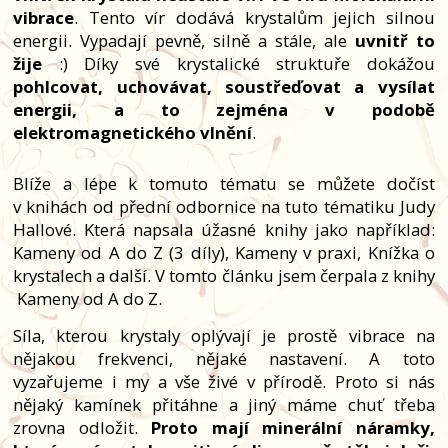
vibrace
. Tento vír dodává krystalům jejich silnou
energii. Vypadají pevně, silně a stále, ale
uvnitř to
žije
:) Díky své krystalické struktuře dokážou
pohlcovat, uchovávat, soustřeďovat a vysílat
energii, a to zejména v podobě
elektromagnetického vlnění
.
Blíže a lépe k tomuto tématu se můžete dočíst
v knihách od přední odbornice na tuto tématiku Judy
Hallové. Která napsala úžasné knihy jako například:
Kameny od A do Z (3 díly), Kameny v praxi, Knížka o
krystalech a další. V tomto článku jsem čerpala z knihy
Kameny od A do Z.
Síla, kterou krystaly oplývají je prostě vibrace na
nějakou frekvenci, nějaké nastavení. A toto
vyzařujeme i my a vše živé v přírodě. Proto si nás
nějaký kamínek přitáhne a jiný máme chuť třeba
zrovna odložit.
Proto mají minerální náramky,