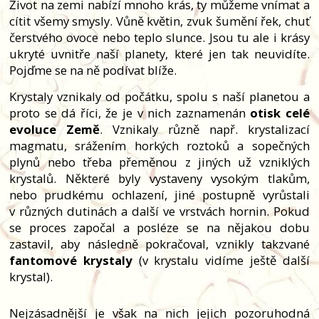
Život na zemi nabízí mnoho krás, ty můžeme vnímat a
cítit všemy smysly. Vůně květin, zvuk šumění řek, chuť
čerstvého ovoce nebo teplo slunce. Jsou tu ale i krásy
ukryté uvnitře naší planety, které jen tak neuvidíte.
Pojďme se na ně podívat blíže.
Krystaly vznikaly od počátku, spolu s naší planetou a
proto se dá říci, že je v nich zaznamenán
otisk celé
evoluce Země
. Vznikaly různě např. krystalizací
magmatu, srážením horkých roztoků a sopečných
plynů nebo třeba přeměnou z jiných už vzniklých
krystalů. Některé byly vystaveny vysokým tlakům,
nebo prudkému ochlazení, jiné postupně vyrůstali
v různých dutinách a další ve vrstvách hornin. Pokud
se proces započal a posléze se na nějakou dobu
zastavil, aby následně pokračoval, vznikly takzvané
fantomové krystaly
(v krystalu vidíme ještě další
krystal).
Nejzásadnější je však na nich jejich pozoruhodná