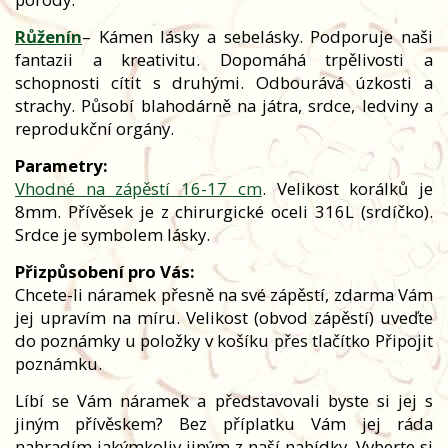
Růženín
– Kámen lásky a sebelásky. Podporuje naši
fantazii a kreativitu. Dopomáhá trpělivosti a
schopnosti cítit s druhými. Odbourává úzkosti a
strachy. Působí blahodárně na játra, srdce, ledviny a
reprodukční orgány.
Parametry:
Vhodné na zápěstí 16-17 cm
. Velikost korálků je
8mm. Přívěsek je z chirurgické oceli 316L (srdíčko).
Srdce je symbolem lásky.
Přizpůsobení pro Vás:
Chcete-li náramek přesně na své zápěstí, zdarma Vám
jej upravím na míru. Velikost (obvod zápěstí) uveďte
do poznámky u položky v košíku přes tlačítko Připojit
poznámku.
Líbí se Vám náramek a představovali byste si jej s
jiným přívěskem? Bez příplatku Vám jej ráda
nahradím jakýmkoliv jiným z naší nabídky. Vyberte si