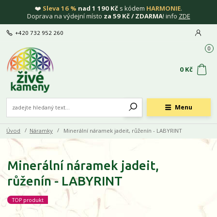
❤️
Sleva 16 %
nad 1 190 Kč
s kódem
HARMONIE
.
Doprava na výdejní místo
za 59 Kč / ZDARMA
! info
ZDE
+420 732 952 260
0
0 Kč
Menu
Úvod
Náramky
Minerální náramek jadeit, růženín - LABYRINT
Minerální náramek jadeit,
růženín - LABYRINT
TOP produkt