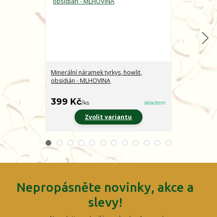
Minerální náramek tyrkys, howlit,
Minerální nár
obsidián - MLHOVINA
CHARAKTER
399 Kč
399 Kč
/
ks
skladem
/
ks
Zvolit variantu
Z
Nepropásněte novinky, akce a
slevy!