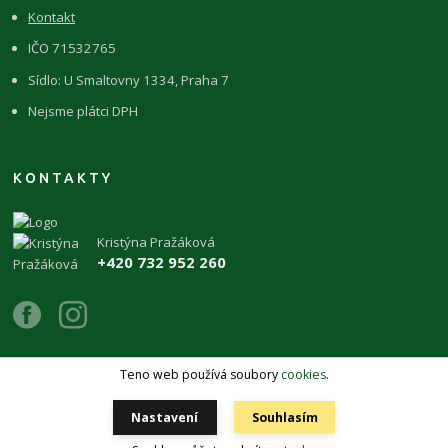
Kontakt
IČO 71532765
Sídlo: U Smaltovny 1334, Praha 7
Nejsme plátci DPH
KONTAKTY
Kristýna Pražáková
+420 732 952 260
Teno web používá soubory
cookies
.
Copyright 2026 © ŽIVÉKAMENY Kristýna Pražáková
Nastavení
Souhlasím
Vytvořeno na
Eshop-rychle.cz