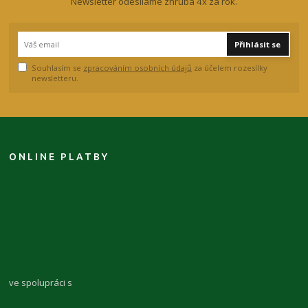
Newsletter odesíláme zhruba 4x za rok.
Přihlásit se
Souhlasím se
zpracováním osobních údajů
za účelem rozesílky
newsletteru.
ONLINE PLATBY
ve spolupráci s