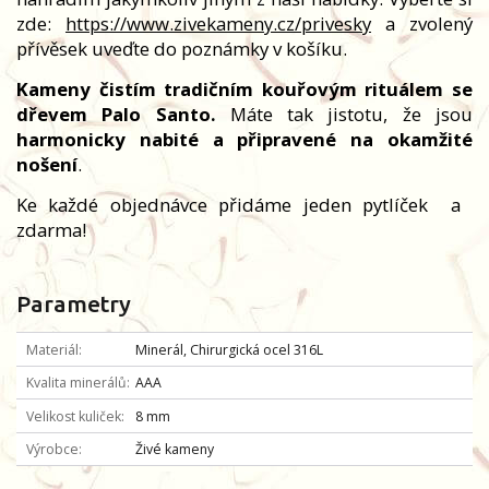
zde:
https://www.zivekameny.cz/privesky
a zvolený
přívěsek uveďte do poznámky v košíku.
Kameny čistím tradičním kouřovým rituálem se
dřevem Palo Santo.
Máte tak jistotu, že jsou
harmonicky nabité a připravené na okamžité
nošení
.
Ke každé objednávce přidáme jeden pytlíček
a
zdarma!
Parametry
Materiál
Minerál, Chirurgická ocel 316L
Kvalita minerálů
AAA
Velikost kuliček
8 mm
Výrobce
Živé kameny