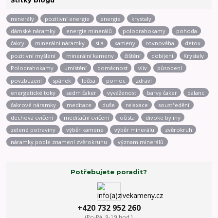
minerály
pozitivní energie
energie
krystaly
dámské náramky
energie minerálů
polodrahokamy
pohoda
čakry
minerální náramky
síla
kameny
rovnováha
detox
pozitivní myšlení
minerální kameny
čištění
dobíjení
Krystaly
Polodrahokamy
umístění
domácnost
vliv
působení
povzbuzení
spánek
léčba
pomoc
zdraví
energetické toky
sedm čaker
vyváženost
barvy čaker
balanc
čakrové náramky
meditace
duše
relaxace
soustředění
dechová cvičení
meditační cvičení
očista
divoke byliny
zelené potraviny
výběr kamene
výběr minerálu
zvěrokruh
náramky podle znamení zvěrokruhu
význam minerálů
Potřebujete poradit?
+420 732 952 260
(Po-Pá, 9-19 hod.)