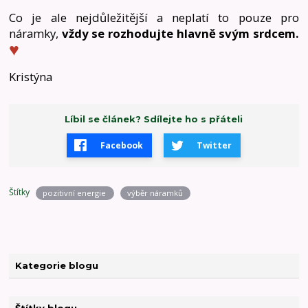
Co je ale nejdůležitější a neplatí to pouze pro
náramky,
vždy se rozhodujte hlavně svým srdcem.
♥
Kristýna
Líbil se článek? Sdílejte ho s přáteli
Facebook
Twitter
Štítky
pozitivní energie
výběr náramků
Kategorie blogu
Štítky blogu