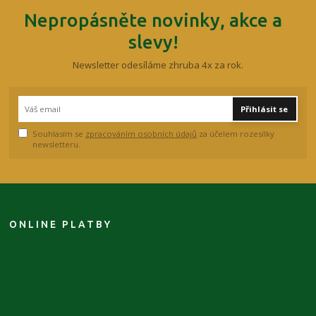
Nepropásněte novinky, akce a
slevy!
Newsletter odesíláme zhruba 4x za rok.
Přihlásit se
Souhlasím se
zpracováním osobních údajů
za účelem rozesílky
newsletteru.
ONLINE PLATBY