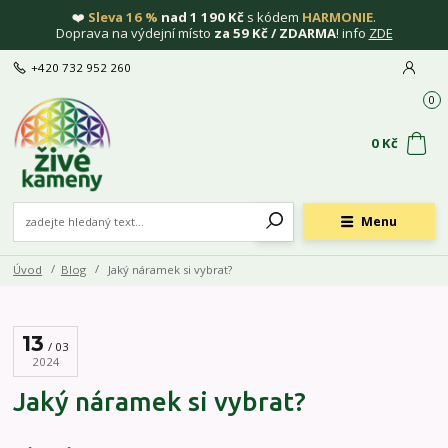
❤️
Sleva 16 %
nad 1 190 Kč
s kódem
HARMONIE
.
Doprava na výdejní místo
za 59 Kč / ZDARMA
! info
ZDE
+420 732 952 260
0
0 Kč
Menu
Úvod
Blog
Jaký náramek si vybrat?
13
03
2024
Jaký náramek si vybrat?