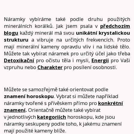
Náramky vybíráme také podle druhu použitých
minerálních korálků. Jak jsem psala v
předchozím
blogu
každý minerál má svou
unikátní krystalickou
strukturu
a vibruje na určitých frekvencích. Proto
mají minerální kameny opravdu vliv i na lidské tělo.
Můžete tak vybírat náramek pro určitý účel jako třeba
Detoxikační
pro očistu těla i mysli,
Energii
pro Vaši
vzpruhu nebo
Charakter
pro posílení osobnosti.
Můžete se samozřejmě také orientovat podle
znamení horoskopu
. Vybrat si můžete například
náramky tvořené s přívěskem přímo pro
konkrétní
znamení
.
Orientačně můžete také vybírat
v jednotlivých
kategoriích
horoskopu, kde jsou
náramky seskupeny podle toho, k jakému znamení
mají použité kameny blíže.