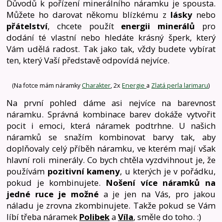
Důvodů k pořízení minerálního náramku je spousta.
Můžete ho darovat někomu blízkému z
lásky
nebo
přátelství
, chcete použít
energii minerálů
pro
dodání té vlastní nebo hledáte krásný šperk, který
Vám udělá radost. Tak jako tak, vždy budete vybírat
ten, který Vaší představě odpovídá nejvíce.
(Na fotce mám náramky
Charakter
, 2x
Energie
a
Zlatá perla larimaru
)
Na první pohled dáme asi nejvíce na barevnost
náramku. Správná kombinace barev dokáže vytvořit
pocit i emoci, která náramek podtrhne. U našich
náramků se snažím kombinovat barvy tak, aby
doplňovaly celý příběh náramku, ve kterém mají však
hlavní roli minerály. Co bych chtěla vyzdvihnout je, že
používám
pozitivní kameny
, u kterých je v pořádku,
pokud je kombinujete.
Nošení více náramků na
jedné ruce je možné
a je jen na Vás, pro jakou
náladu je zrovna zkombinujete. Takže pokud se Vám
líbí třeba náramek
Polibek
a
Víla
, směle do toho. :)