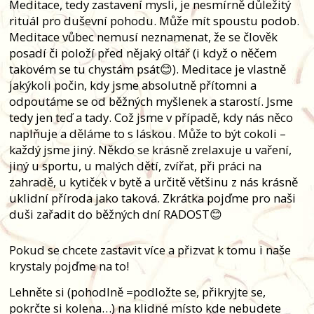
Meditace, tedy zastavení mysli, je nesmírně důležitý
rituál pro duševní pohodu. Může mít spoustu podob.
Meditace vůbec nemusí neznamenat, že se člověk
posadí či položí před nějaký oltář (i když o něčem
takovém se tu chystám psát😊). Meditace je vlastně
jakýkoli počin, kdy jsme absolutně přítomni a
odpoutáme se od běžných myšlenek a starostí. Jsme
tedy jen teď a tady. Což jsme v případě, kdy nás něco
naplňuje a děláme to s láskou. Může to být cokoli –
každý jsme jiný. Někdo se krásně zrelaxuje u vaření,
jiný u sportu, u malých dětí, zvířat, při práci na
zahradě, u kytiček v bytě a určitě většinu z nás krásně
uklidní příroda jako taková. Zkrátka pojďme pro naši
duši zařadit do běžných dní RADOST😊
Pokud se chcete zastavit více a přizvat k tomu i naše
krystaly pojďme na to!
Lehněte si (pohodlně =podložte se, přikryjte se,
pokrčte si kolena…) na klidné místo kde nebudete