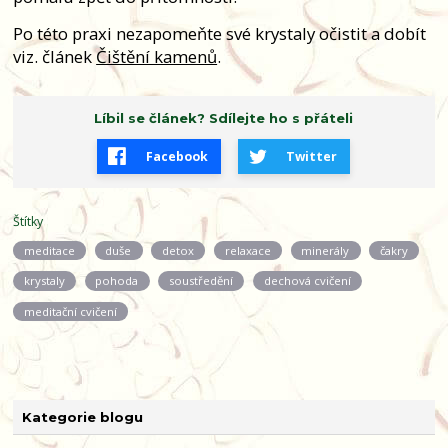
Po této praxi nezapomeňte své krystaly očistit a dobít
viz. článek
Čištění kamenů
.
Líbil se článek? Sdílejte ho s přáteli
Facebook
Twitter
Štítky
meditace
duše
detox
relaxace
minerály
čakry
krystaly
pohoda
soustředění
dechová cvičení
meditační cvičení
Kategorie blogu