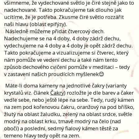
všimneme, že vydechované světlo je čiré stejně jako to
nadechované. Takto pokračujeme tak dlouho jak
ucítíme, že je potřeba. Zkusme čiré světlo rozzářit
naši hlavu (oblast epifýzy).
Následně můžeme přidat čtvercový dech.
Nadechujeme se na 4 doby, 4 doby zádrž dechu,
vydechujeme na 4 doby a 4 doby je opět zádrž dechu.
Takto pokračujeme a vizualizujeme si čtverec, který
nám pomůže ve vedení dechu a také nám tento
způsob dechového cvičení pomůže v meditaci – tedy
v zastavení našich proudících myšlenek😊
Máte-li doma kameny na jednotlivé čakry (varianty
krystalů viz. článek
Čakry
) rozložte je dle barev a čaker
vedle sebe, nebo ještě lépe na sebe. Tedy, rudý kámen
na zem pod kořenovou čakru, oranžový na pod bříško,
žlutý na oblast žaludku, zelený na oblast srdce, světle
modrý na oblast krku, tmavě modrý na čelo (nad
obočí) a poslední, sedmý fialový kámen těstě za
temeno hlavy tedy opět na zem.