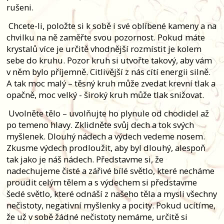
rušeni.
Chcete-li, položte si k sobě i své oblíbené kameny a na
chvilku na ně zaměřte svou pozornost. Pokud máte
krystalů více je určitě vhodnější rozmístit je kolem
sebe do kruhu. Pozor kruh si utvořte takový, aby vám
v něm bylo příjemně. Citlivější z nás cítí energii silně.
A tak moc malý – těsný kruh může zvedat krevní tlak a
opačně, moc velký - široký kruh může tlak snižovat.
Uvolněte tělo – uvolňujte ho plynule od chodidel až
po temeno hlavy. Zklidněte svůj dech a tok svých
myšlenek. Dlouhý nádech a výdech vedeme nosem.
Zkusme výdech prodloužit, aby byl dlouhý, alespoň
tak jako je náš nádech. Představme si, že
nadechujeme čisté a zářivé bílé světlo, které necháme
proudit celým tělem a s výdechem si představme
šedé světlo, které odnáší z našeho těla a mysli všechny
nečistoty, negativní myšlenky a pocity. Pokud ucítíme,
že už v sobě žádné nečistoty nemáme, určitě si