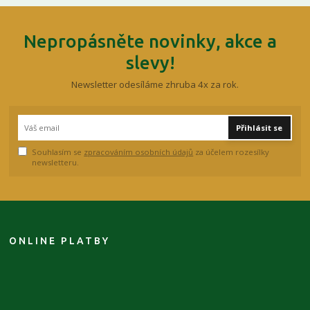
Nepropásněte novinky, akce a
slevy!
Newsletter odesíláme zhruba 4x za rok.
Přihlásit se
Souhlasím se
zpracováním osobních údajů
za účelem rozesílky
newsletteru.
ONLINE PLATBY