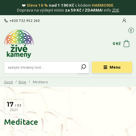
❤️
Sleva 16 %
nad 1 190 Kč
s kódem
HARMONIE
.
Doprava na výdejní místo
za 59 Kč / ZDARMA
! info
ZDE
+420 732 952 260
0
0 Kč
Menu
Úvod
Blog
Meditace
17
03
2021
Meditace