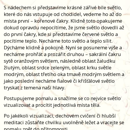
S nádechem si představíme krásné zářivé bíle světlo,
které do nás vstupuje od chodidel, vedeme ho až do
místa první – kořenové čakry. Klidně toto opakujeme
dokud opravdu nepocítíme, že jsme světlo dovedli až
do první čakry, kde si představíme červené světlo a
pocítíme teplo. Necháme toto světlo a teplo sílit.
Dýcháme klidně a pokojně. Nyní se posuneme výše a
necháme prohřát a prozářit druhou – sakrální čakru
sytě oranžovým světlem, následně oblast žaludku
žlutým, oblast srdce zeleným, oblast krku světle
modrým, oblast třetího oka tmavě modrým světlem a
jako poslední necháme fialové či křišťálové světlo
tryskat z temena naší hlavy.
Postupujeme pomalu a snažíme se co nejvíce světlo
vizualizovat a procítit jednotlivá místa těla.
Po jakékoli vizualizaci, dechovém cvičení či hlubší
meditaci zůstaňte chvilku uvolněně ležet a vracejte se
pomalu zpět do přítomnosti.