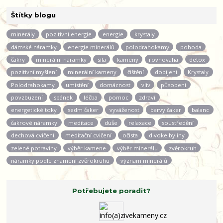
Štítky blogu
minerály
pozitivní energie
energie
krystaly
dámské náramky
energie minerálů
polodrahokamy
pohoda
čakry
minerální náramky
síla
kameny
rovnováha
detox
pozitivní myšlení
minerální kameny
čištění
dobíjení
Krystaly
Polodrahokamy
umístění
domácnost
vliv
působení
povzbuzení
spánek
léčba
pomoc
zdraví
energetické toky
sedm čaker
vyváženost
barvy čaker
balanc
čakrové náramky
meditace
duše
relaxace
soustředění
dechová cvičení
meditační cvičení
očista
divoke byliny
zelené potraviny
výběr kamene
výběr minerálu
zvěrokruh
náramky podle znamení zvěrokruhu
význam minerálů
Potřebujete poradit?