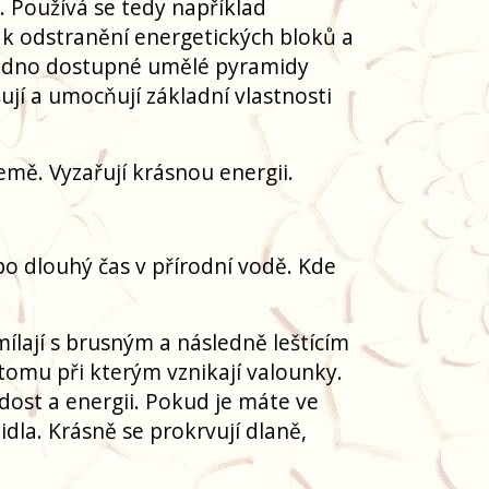
. Používá se tedy například
 i k odstranění energetických bloků a
 snadno dostupné umělé pyramidy
ují a umocňují základní vlastnosti
emě. Vyzařují krásnou energii.
 po dlouhý čas v přírodní vodě. Kde
ílají s brusným a následně leštícím
tomu při kterým vznikají valounky.
dost a energii. Pokud je máte ve
dla. Krásně se prokrvují dlaně,