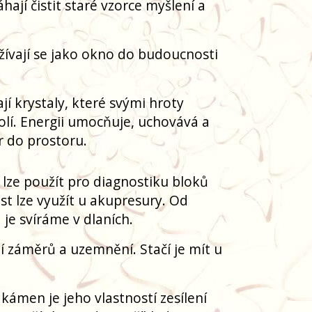
ají čistit staré vzorce myšlení a
žívají se jako okno do budoucnosti
jí krystaly, které svými hroty
olí. Energii umocňuje, uchovává a
ír do prostoru.
al lze použít pro diagnostiku bloků
ást lze využít u akupresury. Od
je svíráme v dlaních.
í záměrů a uzemnění. Stačí je mít u
 kámen je jeho vlastností zesílení