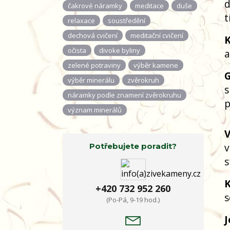
d
čakrové náramky
meditace
duše
t
relaxace
soustředění
dechová cvičení
meditační cvičení
K
očista
divoke byliny
a
zelené potraviny
výběr kamene
výběr minerálu
zvěrokruh
s
náramky podle znamení zvěrokruhu
p
význam minerálů
V
v
Potřebujete poradit?
s
K
+420 732 952 260
s
(Po-Pá, 9-19 hod.)
J