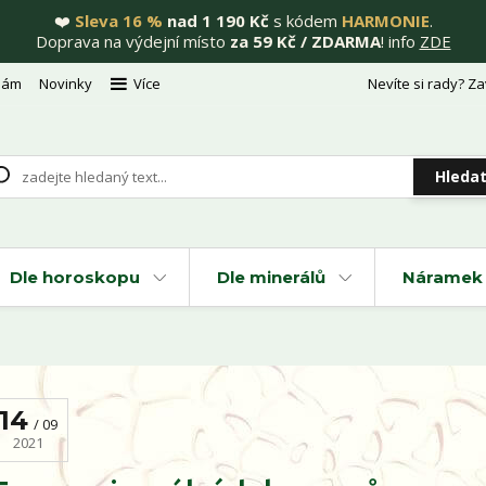
❤️
Sleva 16 %
nad 1 190 Kč
s kódem
HARMONIE
.
Doprava na výdejní místo
za 59 Kč / ZDARMA
! info
ZDE
nám
Novinky
Více
Nevíte si rady? Za
Hleda
Dle horoskopu
Dle minerálů
Náramek 
14
09
2021