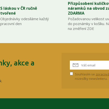
Přizpůsobení kuličk
S láskou v ČR ručně
náramků na obvod z
tvořené
ZDARMA
Objednávky odesíláme každý
Požadovanou velikost u
pracovní den
do poznámky v košíku. 
na změření ZDE
ky, akce a
Souhlasím se
zpracová
rozesílky newsletteru.
k.