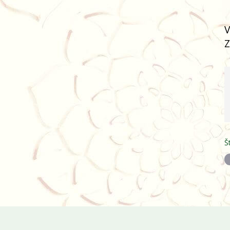
V
Z
Š