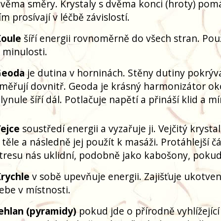
věma směry. Krystaly s dvěma konci (hroty) pomáh
ím prosívají v léčbě závislostí.
oule
šíří energii rovnoměrně do všech stran. Pou
 minulosti.
Geoda
je dutina v horninách. Stěny dutiny pokrýva
měřují dovnitř. Geoda je krásný harmonizátor ok
lynule šíří dál. Potlačuje napětí a přináší klid a m
ejce
soustředí energii a vyzařuje ji. Vejčitý kryst
 těle a následně jej použít k masáži. Protáhlejší č
tresu nás uklidní, podobně jako kabošony, pokud 
rychle
v sobě upevňuje energii. Zajišťuje ukotven
ebe v místnosti.
ehlan (pyramidy)
pokud jde o přírodně vyhlížející