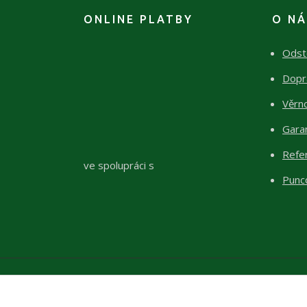
ONLINE PLATBY
O N
Odst
Dopr
Věrn
Garan
Refe
ve spolupráci s
Punc