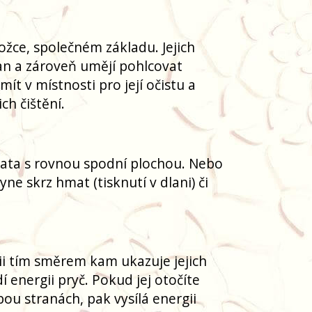
ožce, společném základu. Jejich
an a zároveň umějí pohlcovat
mít v místnosti pro její očistu a
ch čištění.
lata s rovnou spodní plochou. Nebo
ne skrz hmat (tisknutí v dlani) či
gii tím směrem kam ukazuje jejich
 energii pryč. Pokud jej otočíte
bou stranách, pak vysílá energii