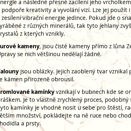
nergie a následné přesné zacílení jeho vrcholkem
 podpoře kreativity a vyvolání vizí. Lze jej použít
 zesílení vibrační energie jedince. Pokud jde o
yráběné z různých minerálů, tak tyto jehlany zvyš
rystalů z kterých vznikly.
Surové kameny
, jsou čisté kameny přímo z lůna Z
pravy se nich většinou nedělají žádné.
alouny
jsou oblázky. Jejich zaoblený tvar vznikal
e kámen přirozeně obrousil.
romlované kamínky
vznikají v bubnech kde se om
ráškem. Je to vlastně zrychlený proces, podobný 
yto kamínky je vhodné nosit u sebe pro štěstí, ra
ětším množství, pokládejte na ně ruce nebo chodi
hodidla a prsty.