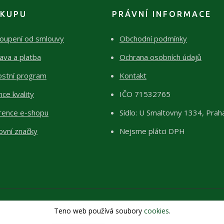
ÁKUPU
PRÁVNÍ INFORMACE
oupení od smlouvy
Obchodní podmínky
ava a platba
Ochrana osobních údajů
ostní program
Kontakt
ce kvality
IČO 71532765
rence e-shopu
Sídlo: U Smaltovny 1334, Prah
ovní značky
Nejsme plátci DPH
Teno web používá soubory
cookies
.
Copyright 2026 © ŽIVÉKAMENY Kristýna Pražáková