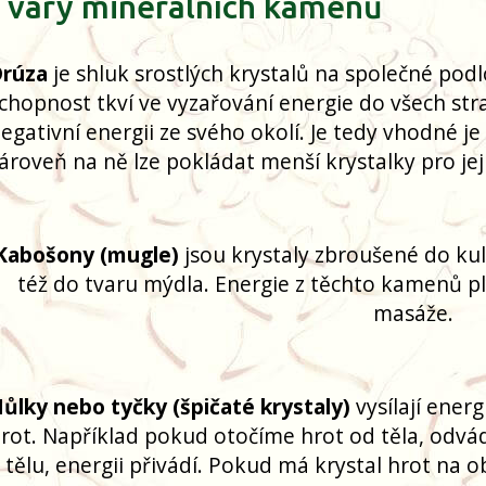
Tvary minerálních kamenů
rúza
je shluk srostlých krystalů na společné podl
chopnost tkví ve vyzařování energie do všech str
egativní energii ze svého okolí. Je tedy vhodné je 
ároveň na ně lze pokládat menší krystalky pro jeji
Kabošony (mugle)
jsou krystaly zbroušené do ku
též do tvaru mýdla. Energie z těchto kamenů ply
masáže.
ůlky nebo tyčky (špičaté krystaly)
vysílají ener
rot. Například pokud otočíme hrot od těla, odvádí
 tělu, energii přivádí. Pokud má krystal hrot na o