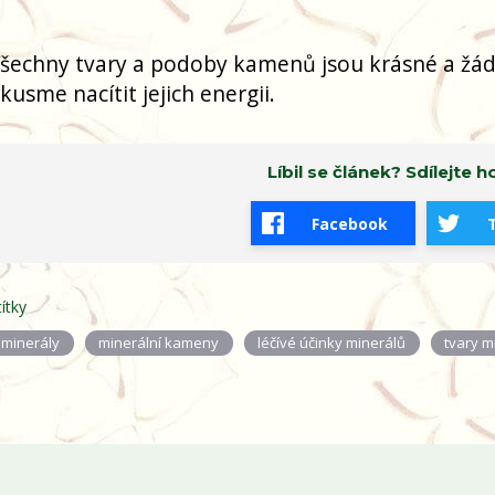
šechny tvary a podoby kamenů jsou krásné a žád
kusme nacítit jejich energii.
Líbil se článek? Sdílejte ho
Facebook
títky
minerály
minerální kameny
léčívé účinky minerálů
tvary m