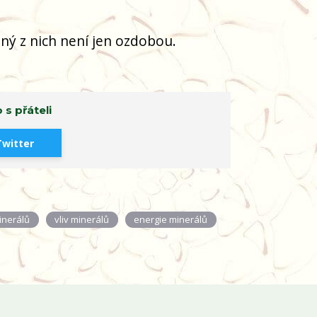
ný z nich není jen ozdobou.
 s přáteli
Twitter
inerálů
vliv minerálů
energie minerálů