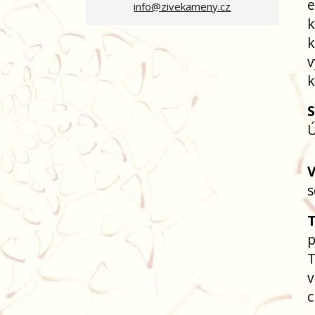
e
info@zivekameny.cz
k
k
v
k
Ú
V
s
T
p
T
v
c