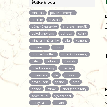
Štítky blogu
minerály
pozitivní energie
D
energie
krystaly
s
dámské náramky
energie minerálů
n
polodrahokamy
pohoda
čakry
z
minerální náramky
síla
kameny
rovnováha
detox
pozitivní myšlení
minerální kameny
čištění
dobíjení
Krystaly
Polodrahokamy
umístění
domácnost
vliv
působení
povzbuzení
spánek
léčba
H
pomoc
zdraví
energetické toky
h
sedm čaker
vyváženost
k
barvy čaker
balanc