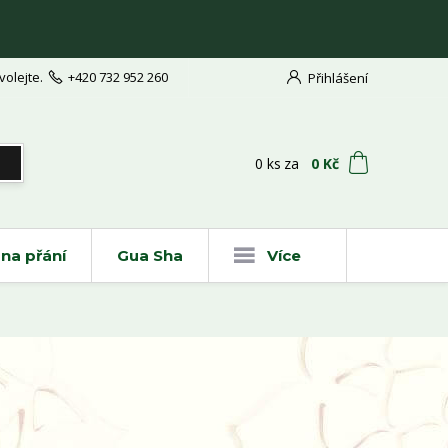
volejte.
+420 732 952 260
Přihlášení
t
0
ks
za
0 Kč
na přání
Gua Sha
Více