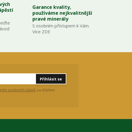
ových
Garance kvality,
ápěstí
používáme nejkvalitnější
pravé minerály
veďte
S osobním přístupem k Vám.
Návod
Více ZDE
Přihlásit se
ním osobních údajů
za účelem