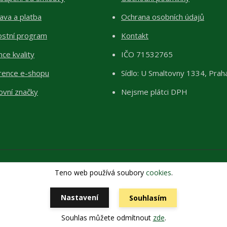
ava a platba
Ochrana osobních údajů
ostní program
Kontakt
ce kvality
IČO 71532765
rence e-shopu
Sídlo: U Smaltovny 1334, Prah
ovní značky
Nejsme plátci DPH
Teno web používá soubory
cookies
.
Copyright 2026 © ŽIVÉKAMENY Kristýna Pražáková
Vytvořeno na
Eshop-rychle.cz
Nastavení
Souhlasím
Souhlas můžete odmítnout
zde
.