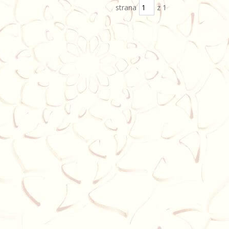
strana
z 1