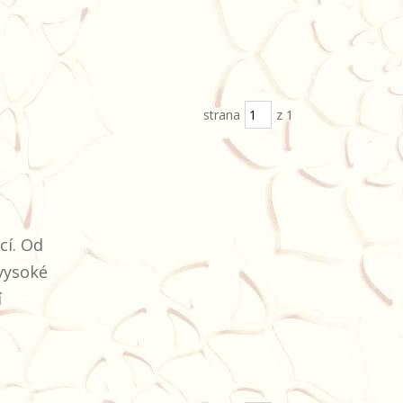
strana
z 1
cí. Od
 vysoké
í