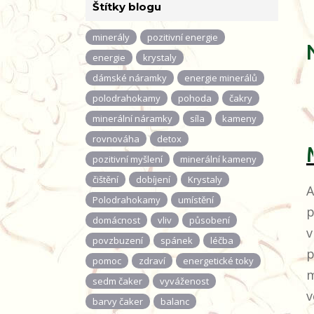
Štítky blogu
minerály
pozitivní energie
energie
krystaly
dámské náramky
energie minerálů
polodrahokamy
pohoda
čakry
minerální náramky
síla
kameny
rovnováha
detox
pozitivní myšlení
minerální kameny
čištění
dobíjení
Krystaly
A
Polodrahokamy
umístění
p
domácnost
vliv
působení
v
povzbuzení
spánek
léčba
p
pomoc
zdraví
energetické toky
m
sedm čaker
vyváženost
v
barvy čaker
balanc