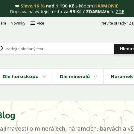
❤️
Sleva 16 %
nad 1 190 Kč
s kódem
HARMONIE
.
Doprava na výdejní místo
za 59 Kč / ZDARMA
! info
ZDE
nám
Novinky
Více
Nevíte si rady? Za
Hleda
Dle horoskopu
Dle minerálů
Náramek 
Blog
ajímavosti o minerálech, náramcích, barvách a vše