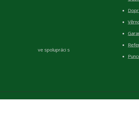
Dopr
Věrn
Garan
Refe
ve spolupráci s
Punc