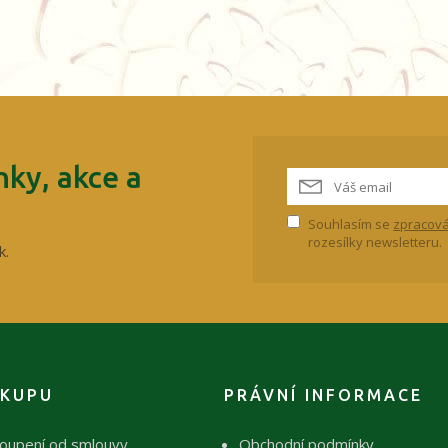
ky, akce a
Souhlasím se
zpracová
rozesílky newsletteru.
k.
ÁKUPU
PRÁVNÍ INFORMACE
oupení od smlouvy
Obchodní podmínky