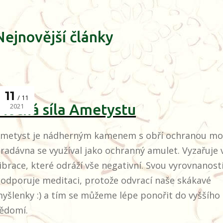
Nejnovější články
11
11
Mocná síla Ametystu
2021
metyst je nádherným kamenem s obří ochranou mo
radávna se využíval jako ochranný amulet. Vyzařuje
ibrace, které odráží vše negativní. Svou vyrovnanost
odporuje meditaci, protože odvrací naše skákavé
yšlenky :) a tím se můžeme lépe ponořit do vyššího
ědomí.