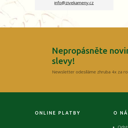
info@zivekameny.cz
Nepropásněte novin
slevy!
Newsletter odesíláme zhruba 4x za ro
ONLINE PLATBY
O N
Odst