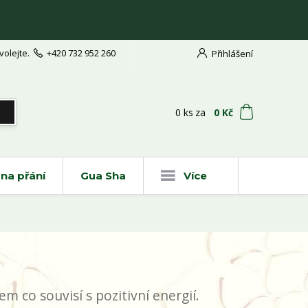
volejte.
+420 732 952 260
Přihlášení
t
0
ks
za
0 Kč
na přání
Gua Sha
Více
m co souvisí s pozitivní energií.