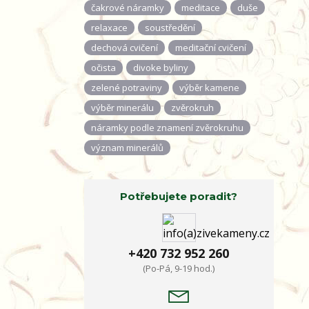
čakrové náramky
meditace
duše
relaxace
soustředění
dechová cvičení
meditační cvičení
očista
divoke byliny
zelené potraviny
výběr kamene
výběr minerálu
zvěrokruh
náramky podle znamení zvěrokruhu
význam minerálů
Potřebujete poradit?
+420 732 952 260
(Po-Pá, 9-19 hod.)