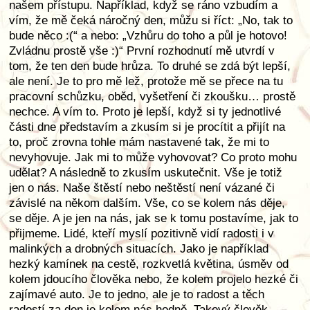
našem přístupu. Například, když se ráno vzbudím a
vím, že mě čeká náročný den, můžu si říct: „No, tak to
bude něco :(“ a nebo: „Vzhůru do toho a půl je hotovo!
Zvládnu prostě vše :)“ První rozhodnutí mě utvrdí v
tom, že ten den bude hrůza. To druhé se zdá být lepší,
ale není. Je to pro mě lež, protože mě se přece na tu
pracovní schůzku, oběd, vyšetření či zkoušku… prostě
nechce. A vím to. Proto je lepší, když si ty jednotlivé
části dne představím a zkusím si je procítit a přijít na
to, proč zrovna tohle mám nastavené tak, že mi to
nevyhovuje. Jak mi to může vyhovovat? Co proto mohu
udělat? A následně to zkusím uskutečnit. Vše je totiž
jen o nás. Naše štěstí nebo neštěstí není vázané či
závislé na někom dalším. Vše, co se kolem nás děje,
se děje. A je jen na nás, jak se k tomu postavíme, jak to
přijmeme. Lidé, kteří myslí pozitivně vidí radosti i v
malinkých a drobných situacích. Jako je například
hezký kamínek na cestě, rozkvetlá květina, úsměv od
kolem jdoucího člověka nebo, že kolem projelo hezké či
zajímavé auto. Je to jedno, ale je to radost a těch
radostí za den je kolem nás hodně. Takový člověk