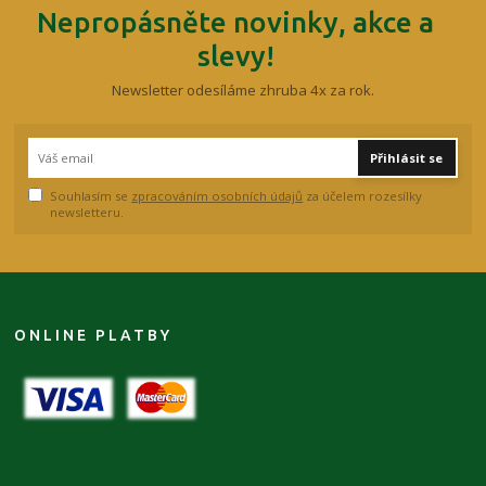
Nepropásněte novinky, akce a
slevy!
Newsletter odesíláme zhruba 4x za rok.
Přihlásit se
Souhlasím se
zpracováním osobních údajů
za účelem rozesílky
newsletteru.
ONLINE PLATBY