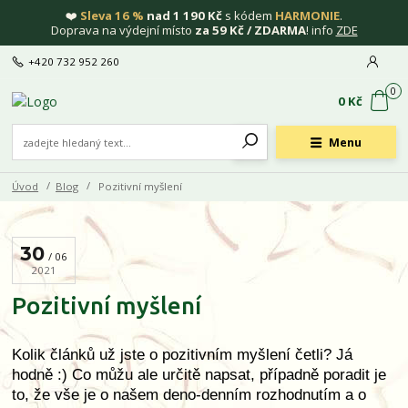
❤️
Sleva 16 %
nad 1 190 Kč
s kódem
HARMONIE
.
Doprava na výdejní místo
za 59 Kč / ZDARMA
! info
ZDE
+420 732 952 260
0
0 Kč
Menu
Úvod
Blog
Pozitivní myšlení
30
06
2021
Pozitivní myšlení
Kolik článků už jste o pozitivním myšlení četli? Já
hodně :) Co můžu ale určitě napsat, případně poradit je
to, že vše je o našem deno-denním rozhodnutím a o