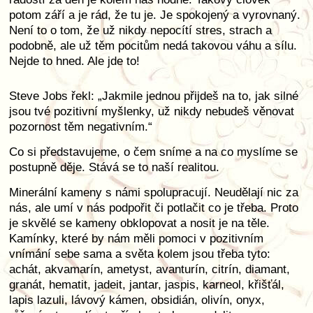
potom září a je rád, že tu je. Je spokojený a vyrovnaný.
Není to o tom, že už nikdy nepocítí stres, strach a
podobně, ale už těm pocitům nedá takovou váhu a sílu.
Nejde to hned. Ale jde to!
Steve Jobs řekl: „Jakmile jednou přijdeš na to, jak silné
jsou tvé pozitivní myšlenky, už nikdy nebudeš věnovat
pozornost těm negativním.“
Co si představujeme, o čem sníme a na co myslíme se
postupně děje. Stává se to naší realitou.
Minerální kameny s námi spolupracují. Neudělají nic za
nás, ale umí v nás podpořit či potlačit co je třeba. Proto
je skvělé se kameny obklopovat a nosit je na těle.
Kamínky, které by nám měli pomoci v pozitivním
vnímání sebe sama a světa kolem jsou třeba tyto:
achát, akvamarín, ametyst, avanturín, citrín, diamant,
granát, hematit, jadeit, jantar, jaspis, karneol, křišťál,
lapis lazuli, lávový kámen, obsidián, olivín, onyx,