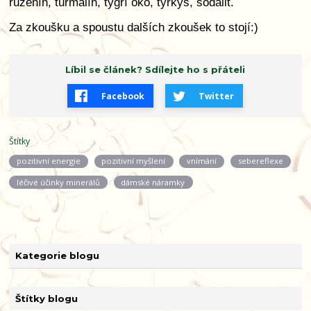
růženín, turmalín, tygří oko, tyrkys, sodalit.
Za zkoušku a spoustu dalších zkoušek to stojí:)
Líbil se článek? Sdílejte ho s přáteli
Facebook
Twitter
Štítky
pozitivní energie
pozitivní myšlení
vnímání
sebereflexe
léčivé účinky minerálů
dámské náramky
Kategorie blogu
Štítky blogu