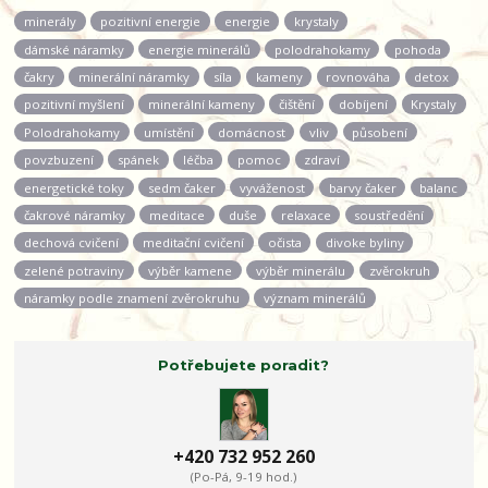
minerály
pozitivní energie
energie
krystaly
dámské náramky
energie minerálů
polodrahokamy
pohoda
čakry
minerální náramky
síla
kameny
rovnováha
detox
pozitivní myšlení
minerální kameny
čištění
dobíjení
Krystaly
Polodrahokamy
umístění
domácnost
vliv
působení
povzbuzení
spánek
léčba
pomoc
zdraví
energetické toky
sedm čaker
vyváženost
barvy čaker
balanc
čakrové náramky
meditace
duše
relaxace
soustředění
dechová cvičení
meditační cvičení
očista
divoke byliny
zelené potraviny
výběr kamene
výběr minerálu
zvěrokruh
náramky podle znamení zvěrokruhu
význam minerálů
Potřebujete poradit?
+420 732 952 260
(Po-Pá, 9-19 hod.)