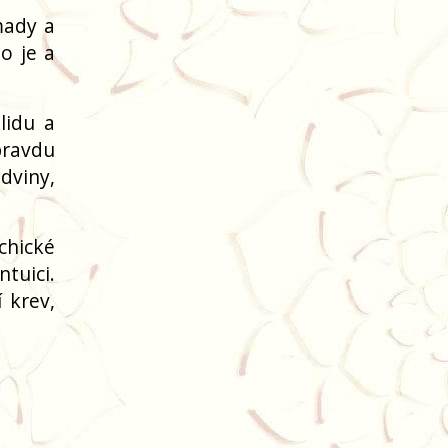
mady a
o je a
lidu a
pravdu
edviny,
chické
tuici.
 krev,