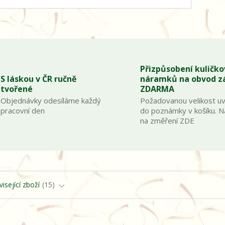
Přizpůsobení kuličk
S láskou v ČR ručně
náramků na obvod z
tvořené
ZDARMA
Objednávky odesíláme každý
Požadovanou velikost u
pracovní den
do poznámky v košíku. 
na změření ZDE
isející zboží
15