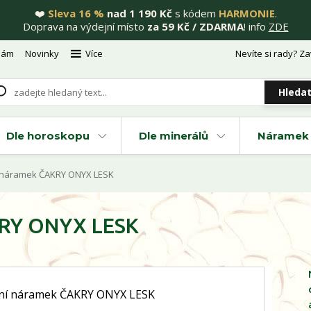
❤️
Sleva 16 %
nad 1 190 Kč
s kódem
HARMONIE
.
Doprava na výdejní místo
za 59 Kč / ZDARMA
! info
ZDE
nám
Novinky
Více
Nevíte si rady? Za
Hleda
Dle horoskopu
Dle minerálů
Náramek 
 náramek ČAKRY ONYX LESK
KRY ONYX LESK