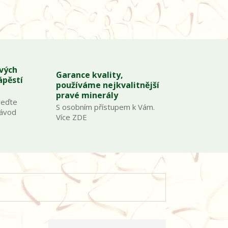
ových
Garance kvality,
ápěstí
používáme nejkvalitnější
pravé minerály
veďte
S osobním přístupem k Vám.
Návod
Více ZDE