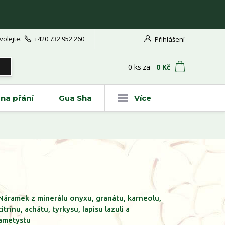
volejte.
+420 732 952 260
Přihlášení
t
0
ks
za
0 Kč
na přání
Gua Sha
Více
Náramek z minerálu onyxu, granátu, karneolu,
citrínu, achátu, tyrkysu, lapisu lazuli a
ametystu