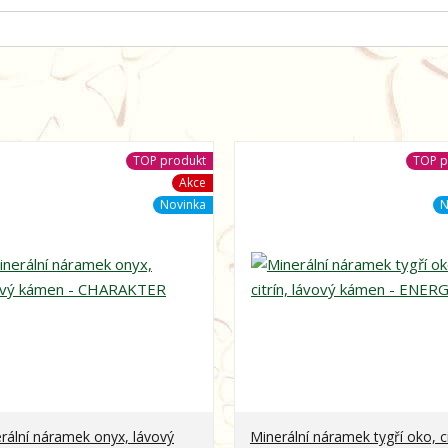
TOP produkt
TOP p
Akce
Novinka
N
rální náramek onyx, lávový
Minerální náramek tygří oko, ci