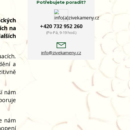
Potřebujete poradit?
ických
+420 732 952 260
ích na
(Po-Pá, 9-19 hod.)
alších
info@zivekameny.cz
acích.
dění a
itivně
ší nám
poruje
je nám
hopení