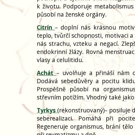
k životu. Podporuje metabolismus a
působí na ženské orgány.
Citrín
– doplní nás krásnou motiva
teplo, tvůrčí schopnosti, motivaci a
nás strachu, vzteku a negací. Zlepš
endokrinní žlázy. Rovná menstrua
vlasy a celulitidu.
Achát
– uvolňuje a přináší nám 
Dodává sebedůvěry a pocitu klidu 
Prospěšně působí na organismus
střevním potížím. Vhodný také jak
Tyrkys
(rekonstruovaný)
– posiluje 
seberealizaci. Pomáhá při pocit
Regeneruje organismus, brání tělo p
při revmatizmu a dně.