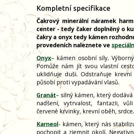
Kompletní specifikace
Čakrový minerální náramek harmo
center - tedy čaker doplněný o ku
čakry a onyx tedy kámen rozhodnut
provedeních naleznete ve
speciáln
Onyx
– kámen osobní síly. Výborný
Pomůže nám jít svou vlastní ces
uklidňuje duši. Odstraňuje krevní
působí proti vypadávání vlasů.
Granát
– silný kámen, který dodává 
nadšení, vytrvalost, fantazii, v
červené krvinky, krevní oběh, srdc
Karneol
- kámen, který nás stabili
pochopit a zjemnit okolí. Negativn