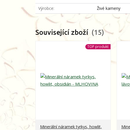
Výrobce
Živé kameny
Související zboží
15
TOP produkt
Minerální náramek tyrkys, howlit,
Mine