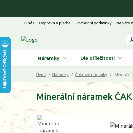
O nás
Doprava a platba
Obchodní podmínky
Napište 
Náramky
Dle příležitosti
Úvod
Náramky
Čakrové náramky
Minerální
Minerální náramek ČA