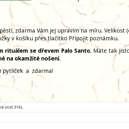
pěstí, zdarma Vám jej upravím na míru. Velikost 
žky v košíku přes tlačítko Připojit poznámku.
m rituálem se dřevem Palo Santo.
Máte tak jisto
né na okamžité nošení
.
 pytlíček
a
zdarma!
cká ocel 316L