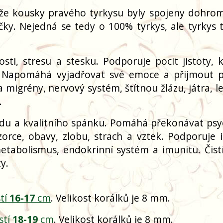
že kousky pravého tyrkysu byly spojeny dohro
čky. Nejedná se tedy o 100% tyrkys, ale tyrkys t
i, stresu a stesku. Podporuje pocit jistoty, k
h. Napomáhá vyjadřovat své emoce a přijmout 
 migrény, nervový systém, štítnou žlázu, játra, l
.
idu a kvalitního spánku. Pomáhá překonávat psy
orce, obavy, zlobu, strach a vztek. Podporuje in
etabolismus, endokrinní systém a imunitu. Čistí
y.
tí
16-17
cm
. Velikost korálků je 8 mm.
stí
18-19
cm
. Velikost korálků je 8 mm.