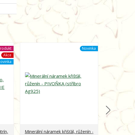
rodukt
Novinka
Akce
ovinka
trín,
Minerální náramek křišťál, růženín -
Minerální ná