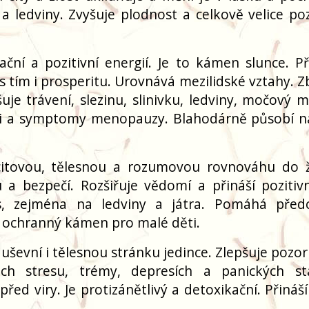
 ledviny. Zvyšuje plodnost a celkově velice poz
ční a pozitivní energií. Je to kámen slunce. P
 s tím i prosperitu. Urovnává mezilidské vztahy. 
uje trávení, slezinu, slinivku, ledviny, močový m
ci a symptomy menopauzy. Blahodárně působí na
citovou, tělesnou a rozumovou rovnováhu do ž
a bezpečí. Rozšiřuje vědomí a přináší pozitivní
, zejména na ledviny a játra. Pomáhá před
o ochranný kámen pro malé děti.
duševní i tělesnou stránku jedince. Zlepšuje pozo
ech stresu, trémy, depresích a panických st
řed viry. Je protizánětlivý a detoxikační. Přináš