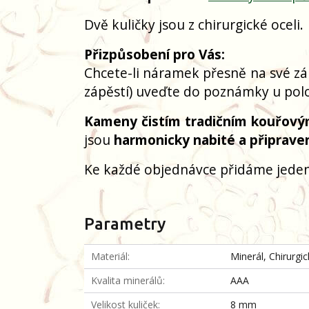
Dvě kuličky jsou z chirurgické oceli.
Přizpůsobení pro Vás:
Chcete-li náramek přesně na své zá
zápěstí) uveďte do poznámky u polo
Kameny čistím tradičním kouřový
jsou
harmonicky nabité a připrave
Ke každé objednávce přidáme jeden
Parametry
Materiál
Minerál, Chirurgi
Kvalita minerálů
AAA
Velikost kuliček
8 mm