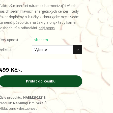
Čakrový minerální náramek harmonizující všech
našich sedm hlavních energetických center - tedy
čaker doplněný o kuličky z chirurgické oceli. Sedm
kamenů působících na čakry a onyx tedy kámen
rozhodnutí a odhodlání.
celý popis
Dostupnost
skladem
Velikost
499 Kč
/
ks
Přidat do košíku
Číslo produktu:
NARM2021218
Produkt:
Náramky z minerálů
Hlídat cenu / dostupnost