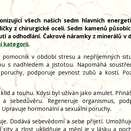
nizující všech našich sedm hlavních energet
ličky z chirurgické oceli. Sedm kamenů působíc
í a odhodlání. Čakrové náramky z minerálů v d
í kategorii
.
 pomocník v období stresu a nepříjemných situ
tou s nadhledem a jistotou. Napomáhá soustře
 poruchy, podporuje pevnost zubů a kostí. Poz
klid a touhu. Kdysi byl užíván jako amulet. Přiná
ůli a sebedůvěru. Regeneruje organismus, pod
e. Upravuje hormonální a sexuální poruchy.
zuje. Dodává sebevědomí a sebe přijetí. Umožňu
í city a zlost uklidňuje a mění je v lásku a poc