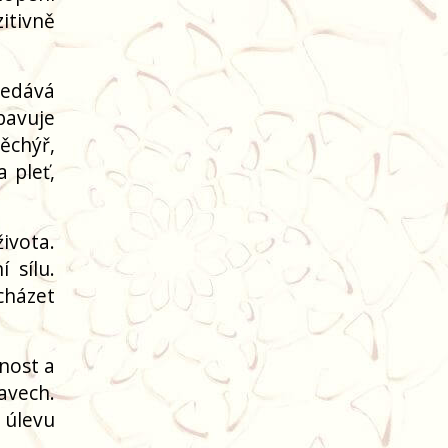
itivně
ředává
Zbavuje
ěchýř,
 pleť,
ivota.
 sílu.
cházet
rnost a
avech.
í úlevu