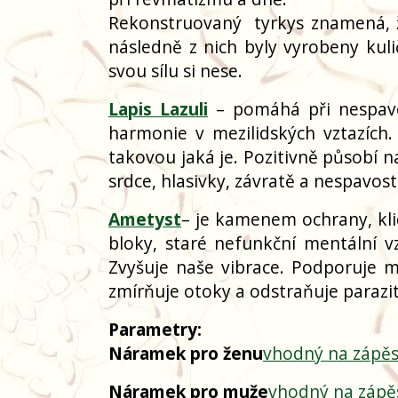
Rekonstruovaný
tyrkys znamená, 
následně z nich byly vyrobeny kuli
svou sílu si nese.
Lapis Lazuli
– pomáhá při nespavost
harmonie v mezilidských vztazíc
takovou jaká je. Pozitivně působí na
srdce, hlasivky, závratě a nespavost
Ametyst
– je kamenem ochrany, kl
bloky, staré nefunkční mentální vz
Zvyšuje naše vibrace. Podporuje m
zmírňuje otoky a odstraňuje parazit
Parametry:
Náramek pro ženu
vhodný na zápěs
Náramek pro muže
vhodný na zápě