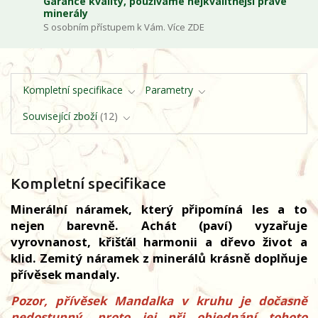
Garance kvality, používáme nejkvalitnější pravé
minerály
S osobním přístupem k Vám. Více ZDE
Kompletní specifikace
Parametry
Související zboží
12
Kompletní specifikace
Minerální náramek, který připomíná les a to
nejen barevně. Achát (paví) vyzařuje
vyrovnanost, křišťál harmonii a dřevo život a
klid. Zemitý náramek z minerálů krásně doplňuje
přívěsek mandaly.
Pozor, přívěsek Mandalka v kruhu je dočasně
nedostupný, proto jej při objednání tohoto