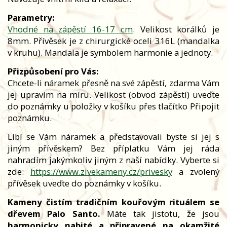
Parametry:
Vhodné na zápěstí 16-17 cm
. Velikost korálků je
8mm. Přívěsek je z chirurgické oceli 316L (mandalka
v kruhu). Mandala je symbolem harmonie a jednoty.
Přizpůsobení pro Vás:
Chcete-li náramek přesně na své zápěstí, zdarma Vám
jej upravím na míru. Velikost (obvod zápěstí) uveďte
do poznámky u položky v košíku přes tlačítko Připojit
poznámku.
Líbí se Vám náramek a představovali byste si jej s
jiným přívěskem? Bez příplatku Vám jej ráda
nahradím jakýmkoliv jiným z naší nabídky. Vyberte si
zde:
https://www.zivekameny.cz/privesky
a zvolený
přívěsek uveďte do poznámky v košíku.
Kameny čistím tradičním kouřovým rituálem se
dřevem Palo Santo.
Máte tak jistotu, že jsou
harmonicky nabité a připravené na okamžité