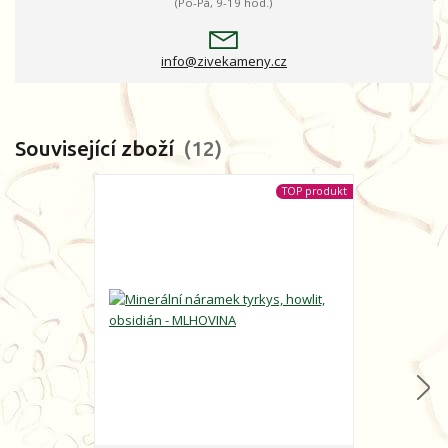
(Po-Pá, 9-19 hod.)
info@zivekameny.cz
Související zboží
12
TOP produkt