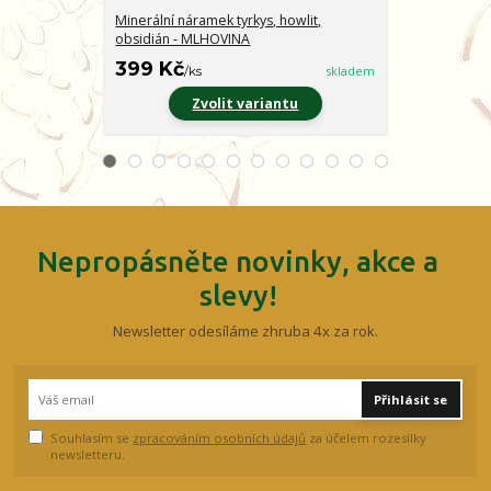
Minerální náramek tyrkys, howlit,
Minerální nár
obsidián - MLHOVINA
CHARAKTER
399 Kč
399 Kč
/
ks
skladem
/
ks
Zvolit variantu
Z
Nepropásněte novinky, akce a
slevy!
Newsletter odesíláme zhruba 4x za rok.
Přihlásit se
Souhlasím se
zpracováním osobních údajů
za účelem rozesílky
newsletteru.