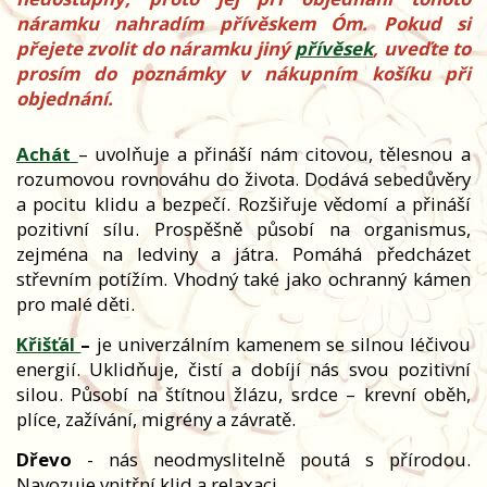
náramku nahradím přívěskem Óm. Pokud si
přejete zvolit do náramku jiný
přívěsek
, uveďte to
prosím do poznámky v nákupním košíku při
objednání.
Achát
– uvolňuje a přináší nám citovou, tělesnou a
rozumovou rovnováhu do života. Dodává sebedůvěry
a pocitu klidu a bezpečí. Rozšiřuje vědomí a přináší
pozitivní sílu. Prospěšně působí na organismus,
zejména na ledviny a játra. Pomáhá předcházet
střevním potížím. Vhodný také jako ochranný kámen
pro malé děti.
Křišťál
–
je univerzálním kamenem se silnou léčivou
energií. Uklidňuje, čistí a dobíjí nás svou pozitivní
silou. Působí na štítnou žlázu, srdce – krevní oběh,
plíce, zažívání, migrény a závratě.
Dřevo
- nás neodmyslitelně poutá s přírodou.
Navozuje vnitřní klid a relaxaci.