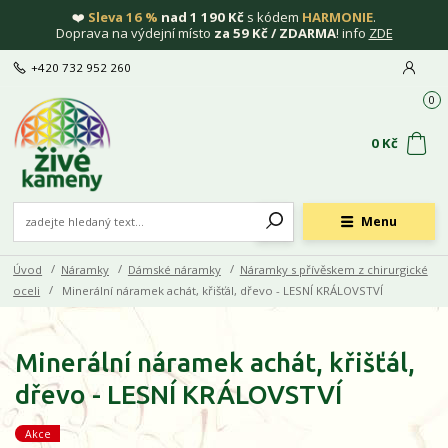
❤️
Sleva 16 %
nad 1 190 Kč
s kódem
HARMONIE
.
Doprava na výdejní místo
za 59 Kč / ZDARMA
! info
ZDE
+420 732 952 260
0
0 Kč
Menu
Úvod
Náramky
Dámské náramky
Náramky s přívěskem z chirurgické
oceli
Minerální náramek achát, křišťál, dřevo - LESNÍ KRÁLOVSTVÍ
Minerální náramek achát, křišťál,
dřevo - LESNÍ KRÁLOVSTVÍ
Akce