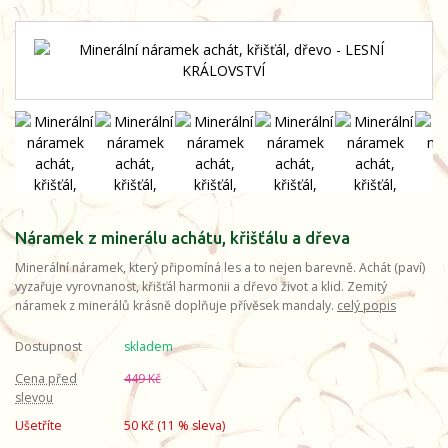
Náramek z minerálu achátu, křišťálu a dřeva
Minerální náramek, který připomíná les a to nejen barevně. Achát (paví)
vyzařuje vyrovnanost, křišťál harmonii a dřevo život a klid. Zemitý
náramek z minerálů krásně doplňuje přívěsek mandaly.
celý popis
Dostupnost
skladem
Cena před
449 Kč
slevou
Ušetříte
50 Kč (
11
% sleva)