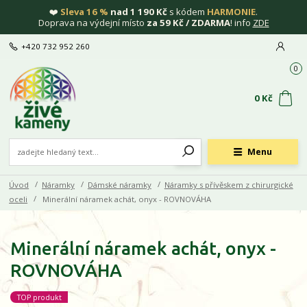
❤️
Sleva 16 %
nad 1 190 Kč
s kódem
HARMONIE
.
Doprava na výdejní místo
za 59 Kč / ZDARMA
! info
ZDE
+420 732 952 260
0
0 Kč
Menu
Úvod
Náramky
Dámské náramky
Náramky s přívěskem z chirurgické
oceli
Minerální náramek achát, onyx - ROVNOVÁHA
Minerální náramek achát, onyx -
ROVNOVÁHA
TOP produkt