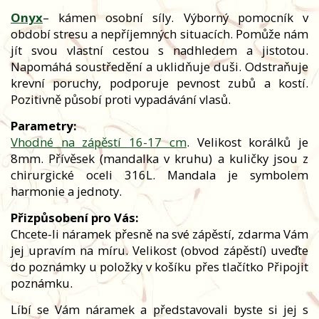
Onyx
– kámen osobní síly. Výborný pomocník v
období stresu a nepříjemných situacích. Pomůže nám
jít svou vlastní cestou s nadhledem a jistotou.
Napomáhá soustředění a uklidňuje duši. Odstraňuje
krevní poruchy, podporuje pevnost zubů a kostí.
Pozitivně působí proti vypadávání vlasů.
Parametry:
Vhodné na zápěstí 16-17 cm
. Velikost korálků je
8mm. Přívěsek (mandalka v kruhu) a kuličky jsou z
chirurgické oceli 316L. Mandala je symbolem
harmonie a jednoty.
Přizpůsobení pro Vás:
Chcete-li náramek přesně na své zápěstí, zdarma Vám
jej upravím na míru. Velikost (obvod zápěstí) uveďte
do poznámky u položky v košíku přes tlačítko Připojit
poznámku.
Líbí se Vám náramek a představovali byste si jej s