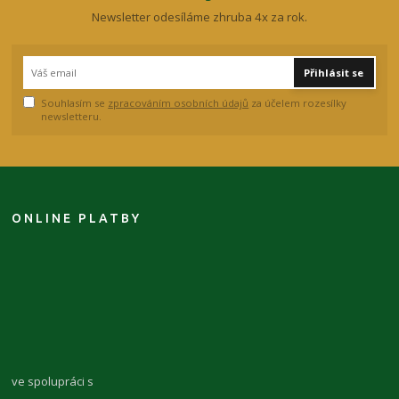
Newsletter odesíláme zhruba 4x za rok.
Přihlásit se
Souhlasím se
zpracováním osobních údajů
za účelem rozesílky
newsletteru.
ONLINE PLATBY
ve spolupráci s