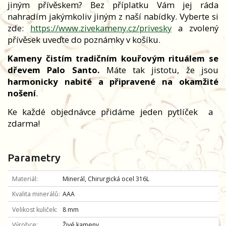
jiným přívěskem? Bez příplatku Vám jej ráda
nahradím jakýmkoliv jiným z naší nabídky. Vyberte si
zde:
https://www.zivekameny.cz/privesky
a zvolený
přívěsek uveďte do poznámky v košíku.
Kameny čistím tradičním kouřovým rituálem se
dřevem Palo Santo.
Máte tak jistotu, že jsou
harmonicky nabité a připravené na okamžité
nošení
.
Ke každé objednávce přidáme jeden pytlíček
a
zdarma!
Parametry
Materiál
Minerál, Chirurgická ocel 316L
Kvalita minerálů
AAA
Velikost kuliček
8 mm
Výrobce
Živé kameny