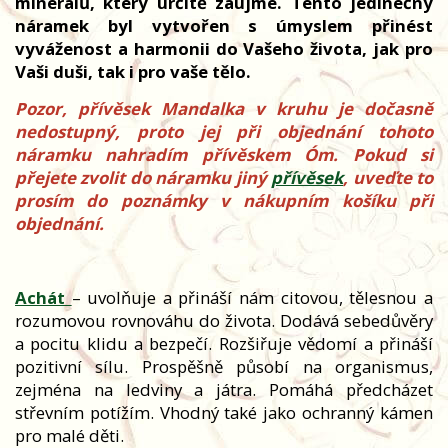
minerálů, který určitě zaujme. Tento jedinečný
náramek byl vytvořen s úmyslem přinést
vyváženost a harmonii do Vašeho života, jak pro
Vaši duši, tak i pro vaše tělo.
Pozor, přívěsek Mandalka v kruhu je dočasně
nedostupný, proto jej při objednání tohoto
náramku nahradím přívěskem Óm. Pokud si
přejete zvolit do náramku jiný
přívěsek
, uveďte to
prosím do poznámky v nákupním košíku při
objednání.
Achát
– uvolňuje a přináší nám citovou, tělesnou a
rozumovou rovnováhu do života. Dodává sebedůvěry
a pocitu klidu a bezpečí. Rozšiřuje vědomí a přináší
pozitivní sílu. Prospěšně působí na organismus,
zejména na ledviny a játra. Pomáhá předcházet
střevním potížím. Vhodný také jako ochranný kámen
pro malé děti.