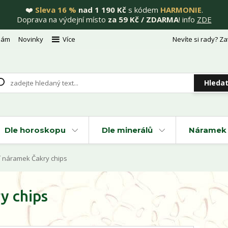
❤️
Sleva 16 %
nad 1 190 Kč
s kódem
HARMONIE
.
Doprava na výdejní místo
za 59 Kč / ZDARMA
! info
ZDE
nám
Novinky
Více
Nevíte si rady? Za
Hleda
Dle horoskopu
Dle minerálů
Náramek 
í náramek Čakry chips
y chips