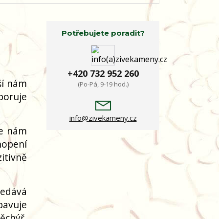
Potřebujete poradit?
+420 732 952 260
ší nám
(Po-Pá, 9-19 hod.)
poruje
info@zivekameny.cz
je nám
hopení
itivně
ředává
Zbavuje
ěchýř,