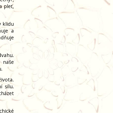
 pleť,
 klidu
ňuje a
adňuje
dvahu.
a naše
u.
ivota.
 sílu.
cházet
chické