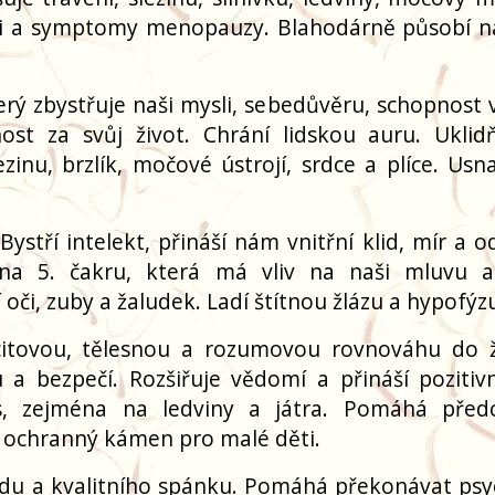
ci a symptomy menopauzy. Blahodárně působí na
erý zbystřuje naši mysli, sebedůvěru, schopnost v
st za svůj život. Chrání lidskou auru. Uklid
ezinu, brzlík, močové ústrojí, srdce a plíce. Usn
stří intelekt, přináší nám vnitřní klid, mír a o
na 5. čakru, která má vliv na naši mluvu 
 oči, zuby a žaludek. Ladí štítnou žlázu a hypofýz
citovou, tělesnou a rozumovou rovnováhu do ž
a bezpečí. Rozšiřuje vědomí a přináší pozitivní
, zejména na ledviny a játra. Pomáhá před
o ochranný kámen pro malé děti.
idu a kvalitního spánku. Pomáhá překonávat psy