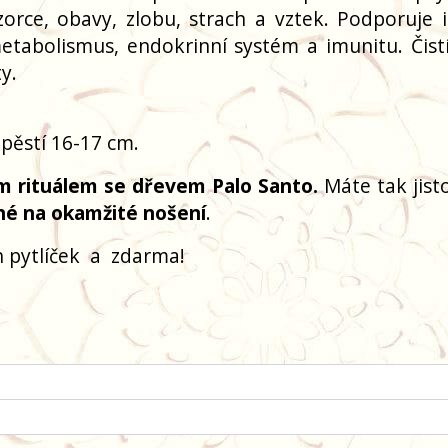
orce, obavy, zlobu, strach a vztek. Podporuje in
etabolismus, endokrinní systém a imunitu. Čistí
y.
pěstí 16-17 cm.
m rituálem se dřevem Palo Santo.
Máte tak jisto
né na okamžité nošení
.
 pytlíček
a
zdarma!