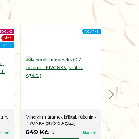
rodukt
Novinka
Akce
ovinka
trín,
Minerální náramek křišťál, růženín -
Minerální ná
PIVOŇKA (stříbro Ag925)
obsidián - 
649 Kč
399 Kč
ladem
/
ks
skladem
/
k