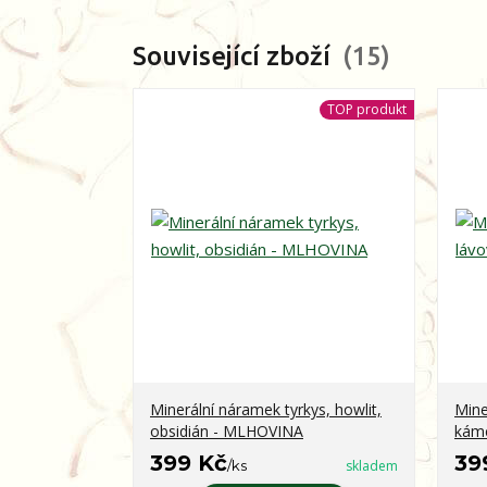
Související zboží
15
TOP produkt
Minerální náramek tyrkys, howlit,
Mine
obsidián - MLHOVINA
kám
399 Kč
39
/
ks
skladem