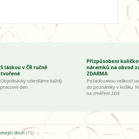
Přizpůsobení kuličk
S láskou v ČR ručně
náramků na obvod z
tvořené
ZDARMA
Objednávky odesíláme každý
Požadovanou velikost u
pracovní den
do poznámky v košíku. 
na změření ZDE
isející zboží
15