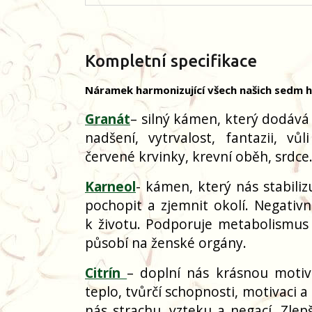
Kompletní specifikace
Náramek harmonizující všech našich sedm hl
Granát
– silný kámen, který dodává 
nadšení, vytrvalost, fantazii, v
červené krvinky, krevní oběh, srdc
Karneol
- kámen, který nás stabili
pochopit a zjemnit okolí. Negativn
k životu. Podporuje metabolismus a
působí na ženské orgány.
Citrín
– doplní nás krásnou motiva
teplo, tvůrčí schopnosti, motivaci a
nás strachu, vzteku a negací. Zlepš