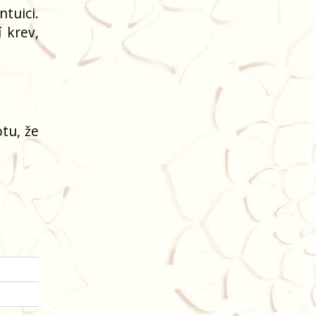
tuici.
 krev,
tu, že