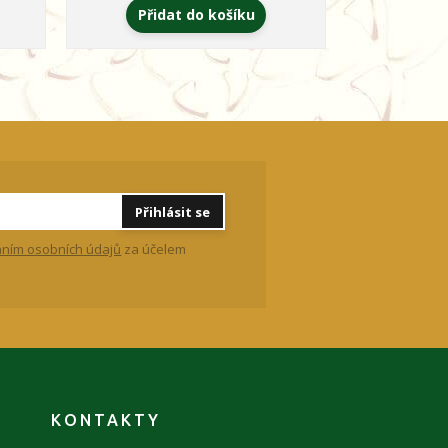
Přidat do košíku
Zvo
Přihlásit se
ním osobních údajů
za účelem
KONTAKTY