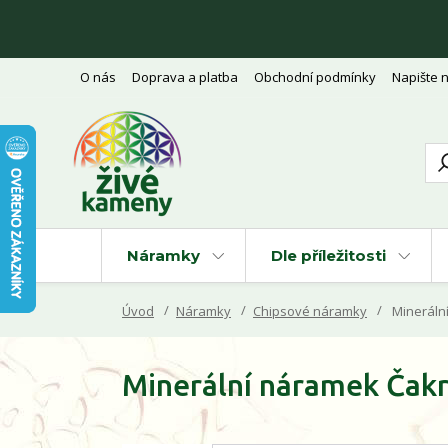
O nás
Doprava a platba
Obchodní podmínky
Napište 
Náramky
Dle příležitosti
Úvod
Náramky
Chipsové náramky
Mineráln
Minerální náramek Čakr