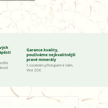
ových
Garance kvality,
ápěstí
používáme nejkvalitnější
pravé minerály
veďte
S osobním přístupem k Vám.
Návod
Více ZDE