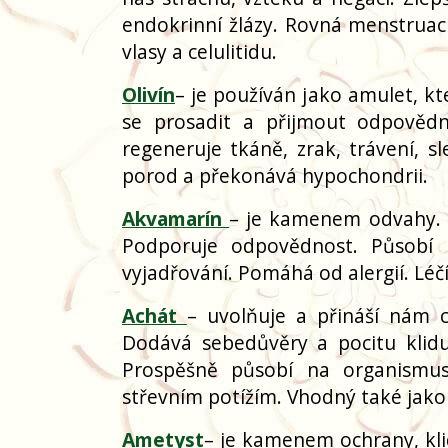
endokrinní žlázy. Rovná menstrua
vlasy a celulitidu.
Olivín
– je používán jako amulet, kt
se prosadit a přijmout odpovědno
regeneruje tkáně, zrak, trávení, sl
porod a překonává hypochondrii.
Akvamarín
– je kamenem odvahy. By
Podporuje odpovědnost. Působí 
vyjadřování. Pomáhá od alergií. Léčí
Achát
– uvolňuje a přináší nám 
Dodává sebedůvěry a pocitu klidu 
Prospěšně působí na organismus
střevním potížím. Vhodný také jak
Ametyst
– je kamenem ochrany, kl