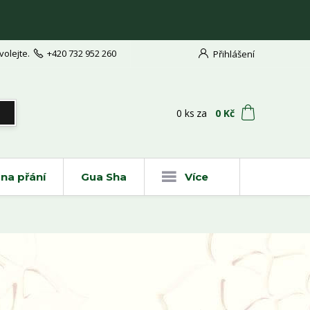
volejte.
+420 732 952 260
Přihlášení
t
0
ks
za
0 Kč
na přání
Gua Sha
Více