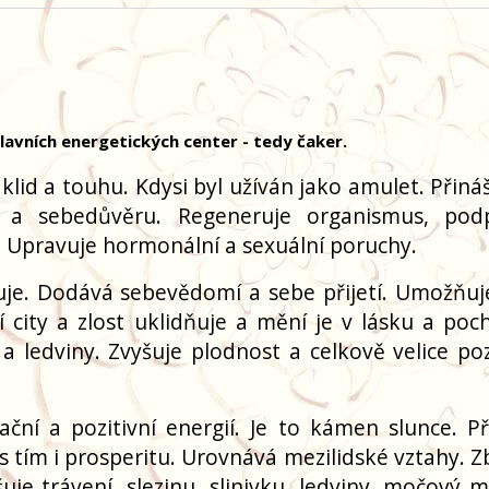
avních energetických center - tedy čaker.
klid a touhu. Kdysi byl užíván jako amulet. Přiná
ůli a sebedůvěru. Regeneruje organismus, pod
e. Upravuje hormonální a sexuální poruchy.
zuje. Dodává sebevědomí a sebe přijetí. Umožňu
í city a zlost uklidňuje a mění je v lásku a poc
 ledviny. Zvyšuje plodnost a celkově velice poz
ční a pozitivní energií. Je to kámen slunce. P
 s tím i prosperitu. Urovnává mezilidské vztahy. 
uje trávení, slezinu, slinivku, ledviny, močový m