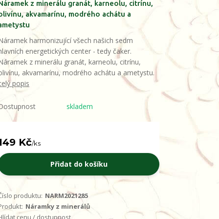
Náramek z minerálu granát, karneolu, citrínu,
olivínu, akvamarínu, modrého achátu a
ametystu
Náramek harmonizující všech našich sedm
hlavních energetických center - tedy čaker.
Náramek z minerálu granát, karneolu, citrínu,
olivínu, akvamarínu, modrého achátu a ametystu.
celý popis
Dostupnost
skladem
149 Kč
/
ks
Přidat do košíku
Číslo produktu:
NARM2021285
Produkt:
Náramky z minerálů
Hlídat cenu / dostupnost