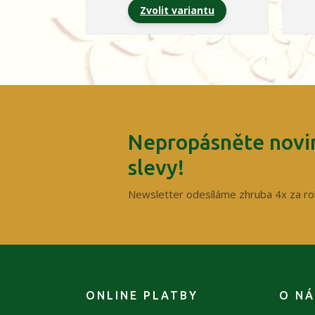
Zvolit variantu
Nepropásněte novin
slevy!
Newsletter odesíláme zhruba 4x za ro
ONLINE PLATBY
O N