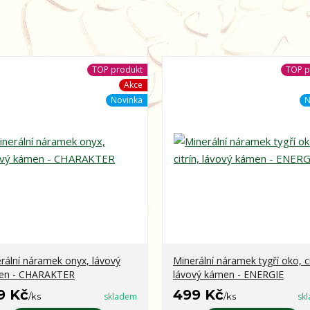
TOP produkt
TOP p
Akce
Novinka
N
rální náramek onyx, lávový
Minerální náramek tygří oko, ci
en - CHARAKTER
lávový kámen - ENERGIE
9 Kč
499 Kč
/
ks
skladem
/
ks
sk