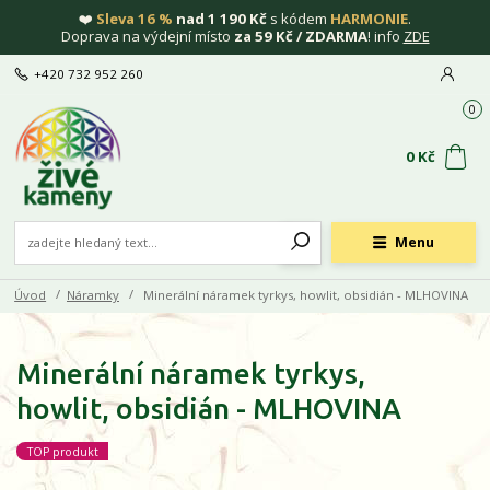
❤️
Sleva 16 %
nad 1 190 Kč
s kódem
HARMONIE
.
Doprava na výdejní místo
za 59 Kč / ZDARMA
! info
ZDE
+420 732 952 260
0
0 Kč
Menu
Úvod
Náramky
Minerální náramek tyrkys, howlit, obsidián - MLHOVINA
Minerální náramek tyrkys,
howlit, obsidián - MLHOVINA
TOP produkt