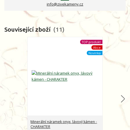
info@zivekameny.cz
Související zboží
11
TOP produkt
Akce
Novinka
Minerální náramek onyx, lávový kámen -
Minerální nára
CHARAKTER
kámen - ENER