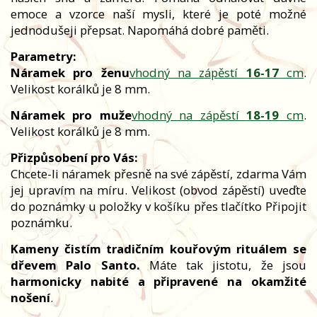
emoce a vzorce naší mysli, které je poté možné
jednodušeji přepsat. Napomáhá dobré paměti.
Parametry:
Náramek pro ženu
vhodný na zápěstí
16-17
cm
.
Velikost korálků je 8 mm.
Náramek pro muže
vhodný na zápěstí
18-19
cm
.
Velikost korálků je 8 mm.
Přizpůsobení pro Vás:
Chcete-li náramek přesně na své zápěstí, zdarma Vám
jej upravím na míru. Velikost (obvod zápěstí) uveďte
do poznámky u položky v košíku přes tlačítko Připojit
poznámku.
Kameny čistím tradičním kouřovým rituálem se
dřevem Palo Santo.
Máte tak jistotu, že jsou
harmonicky nabité a připravené na okamžité
nošení
.