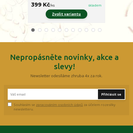
399 Kč
499 Kč
/
ks
skladem
/
ks
Zvolit variantu
Z
Nepropásněte novinky, akce a
slevy!
Newsletter odesíláme zhruba 4x za rok.
Přihlásit se
Souhlasím se
zpracováním osobních údajů
za účelem rozesílky
newsletteru.