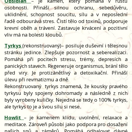
Obsidián
– je kámen, který pomáhá v růstu
osobnosti. Přináší silnou ochranu, sebedůvěru,
uklidnění, schopnost soucitu, sílu a v neposlední
řadě odbourává stres. Čistí tělo od toxinů, podporuje
krevní oběh a trávení. Zastavuje krvácení a pozitivní
vliv má na bolesti kloubů.
Tyrkys
(rekonstruovaný)– posiluje duševní i tělesnou
stránku jedince. Zlepšuje pozornost a seberealizaci.
Pomáhá při pocitech stresu, trémy, depresích a
panických stavech. Regeneruje organismus, brání tělo
před viry. Je protizánětlivý a detoxikační. Přináší
úlevu při revmatizmu a dně.
Rekonstruovaný
tyrkys znamená, že kousky pravého
tyrkysu byly spojeny dohromady a následně z nich
byly vyrobeny kuličky. Nejedná se tedy o 100% tyrkys,
ale tyrkys to je a svou sílu si nese.
Howlit
–
je kamenem klidu, uvolnění, relaxace a
meditace. Zároveň působí jako podpora pro dosažení
našich snů a záměrů. Pomáhá odhalovat dávné