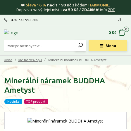
❤️
Sleva 16 %
nad 1 190 Kč
s kódem
HARMONIE
.
Doprava na výdejní místo
za 59 Kč / ZDARMA
! info
ZDE
+420 732 952 260
0
0 Kč
Menu
Úvod
Dle horoskopu
Minerální náramek BUDDHA Ametyst
Minerální náramek BUDDHA
Ametyst
Novinka
TOP produkt