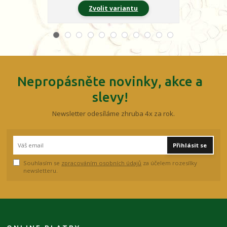
Zvolit variantu
Z
Nepropásněte novinky, akce a
slevy!
Newsletter odesíláme zhruba 4x za rok.
Přihlásit se
Souhlasím se
zpracováním osobních údajů
za účelem rozesílky
newsletteru.