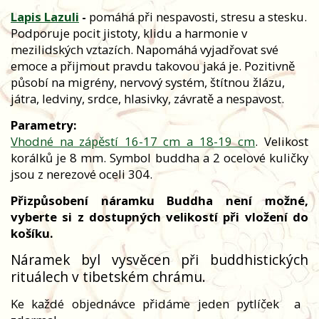
Lapis Lazuli
-
pomáhá při nespavosti, stresu a stesku.
Podporuje pocit jistoty, klidu a harmonie v
mezilidských vztazích. Napomáhá vyjadřovat své
emoce a přijmout pravdu takovou jaká je. Pozitivně
působí na migrény, nervový systém, štítnou žlázu,
játra, ledviny, srdce, hlasivky, závratě a nespavost.
Parametry:
Vhodné na zápěstí 16-17 cm a 18-19 cm
. Velikost
korálků je 8 mm. Symbol buddha a 2 ocelové kuličky
jsou z nerezové oceli 304.
Přizpůsobení náramku Buddha není možné,
vyberte si z dostupných velikostí při vložení do
košíku.
Náramek byl vysvěcen při buddhistických
rituálech v tibetském chrámu.
Ke každé objednávce přidáme jeden pytlíček
a