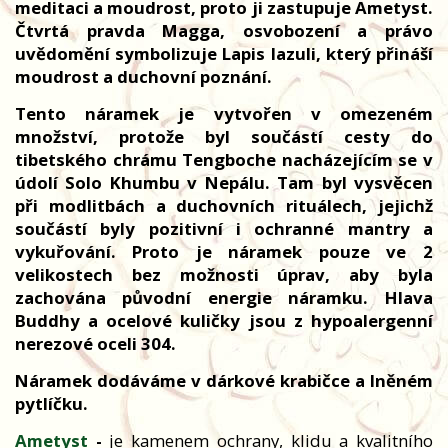
meditaci a moudrost, proto ji zastupuje Ametyst.
Čtvrtá pravda Magga, osvobození a právo
uvědomění symbolizuje Lapis lazuli, který přináší
moudrost a duchovní poznání.
Tento náramek je vytvořen v omezeném
množství, protože byl součástí cesty do
tibetského chrámu Tengboche nacházejícím se v
údolí Solo Khumbu v Nepálu. Tam byl vysvěcen
při modlitbách a duchovních rituálech, jejichž
součástí byly pozitivní i ochranné mantry a
vykuřování. Proto je náramek pouze ve 2
velikostech bez možnosti úprav, aby byla
zachována původní energie náramku. Hlava
Buddhy a ocelové kuličky jsou z hypoalergenní
nerezové oceli 304.
Náramek dodáváme v dárkové krabičce a lněném
pytlíčku.
Ametyst
-
je kamenem ochrany, klidu a kvalitního