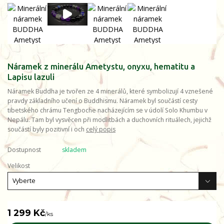
Náramek z minerálu Ametystu, onyxu, hematitu a
Lapisu lazuli
Náramek Buddha je tvořen ze 4 minerálů, které symbolizují 4 vznešené
pravdy základního učení o Buddhismu. Náramek byl součástí cesty
tibetského chrámu Tengboche nacházejícím se v údolí Solo Khumbu v
Nepálu. Tam byl vysvěcen při modlitbách a duchovních rituálech, jejichž
součástí byly pozitivní i och
celý popis
Dostupnost
skladem
Velikost
1 299 Kč
/
ks