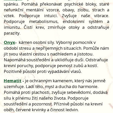
spánku. Pomáhá překonávat psychické bloky, staré
nefunkční mentální vzorce, obavy, zlobu, strach a
vztek. Podporuje intuici. Zvyšuje naše vibrace.
Podporuje metabolismus, endokrinní systém a
imunitu. Čistí krev, zmírňuje otoky a odstraňuje
parazity.
Onyx
-
kámen osobní síly. Výborný pomocník v
období stresu a nepříjemných situacích. Pomůže nám
jít svou vlastní cestou s nadhledem a jistotou.
Napomáhá soustředění a uklidňuje duši. Odstraňuje
krevní poruchy, podporuje pevnost zubů a kostí.
Pozitivně působí proti vypadávání vlasů.
Hematit
-
je ochranným kamenem, který nás jemně
uzemňuje. Ladí tělo, mysl a ducha do harmonie.
Pomáhá proti plachosti, zvyšuje sebevědomí, dodává
sílu k plnému žití našeho života. Podporuje
soustředění a pozornost. Příznivě působí na krevní
oběh, červené krvinky a činnost ledvin.