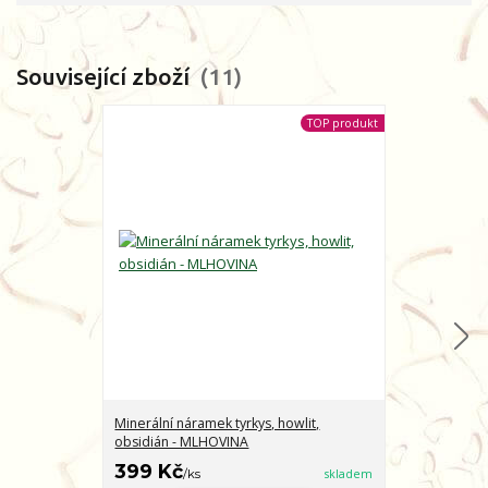
Související zboží
11
TOP produkt
Minerální náramek tyrkys, howlit,
Minerální nár
obsidián - MLHOVINA
CHARAKTER
399 Kč
399 Kč
/
ks
skladem
/
ks