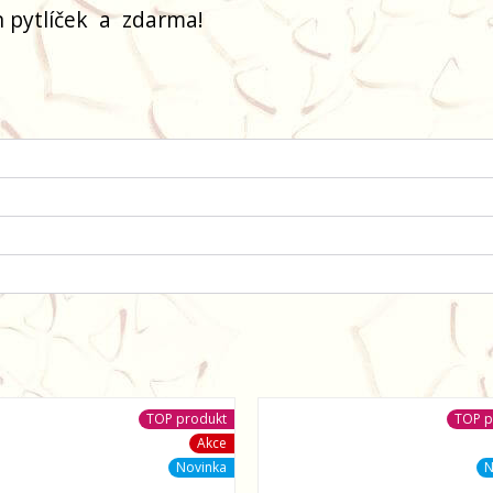
 pytlíček
a
zdarma!
TOP produkt
TOP p
Akce
Novinka
N