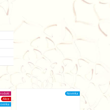
rodukt
Novinka
Akce
ovinka