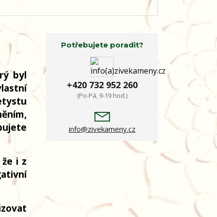
Potřebujete poradit?
rý byl
+420 732 952 260
lastní
(Po-Pá, 9-19 hod.)
etystu
něním,
bujete
info@zivekameny.cz
že i z
ativní
izovat