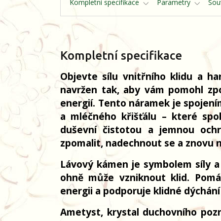
Kompletní specifikace
Parametry
Souv
Kompletní specifikace
Objevte sílu vnitřního klidu a 
navržen tak, aby vám pomohl zpo
energií. Tento náramek je spoje
a mléčného křišťálu – které sp
duševní čistotou a jemnou och
zpomalit, nadechnout se a znovu n
Lávový kámen je symbolem síly a 
ohně může vzniknout klid. Pomá
energii a podporuje klidné dýchání
Ametyst, krystal duchovního poz