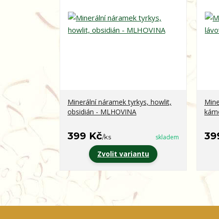
Minerální náramek tyrkys, howlit,
Mine
obsidián - MLHOVINA
kám
399 Kč
39
/
ks
skladem
Zvolit variantu