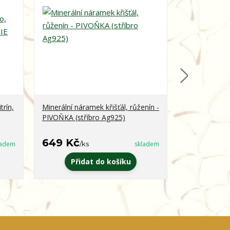
trín,
Minerální náramek křišťál, růženín -
Minerální ná
PIVOŇKA (stříbro Ag925)
obsidián - 
649 Kč
399 Kč
ladem
/
ks
skladem
/
k
Přidat do košíku
Zvo