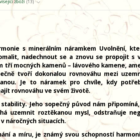
isející zboží
13
harmonie s minerálním náramkem Uvolnění, kte
malit, nadechnout se a znovu se propojit s v
ním tří mocných kamenů – lávového kamene, am
olečně tvoří dokonalou rovnováhu mezi uzem
ranou.
Je to náramek pro chvíle, kdy potře
ajít rovnováhu ve svém životě.
stability. Jeho sopečný původ nám připomíná, 
há uzemnit roztěkanou mysl, odstraňuje neg
 v náročných situacích.
nání a míru, je známý svou schopností harmon