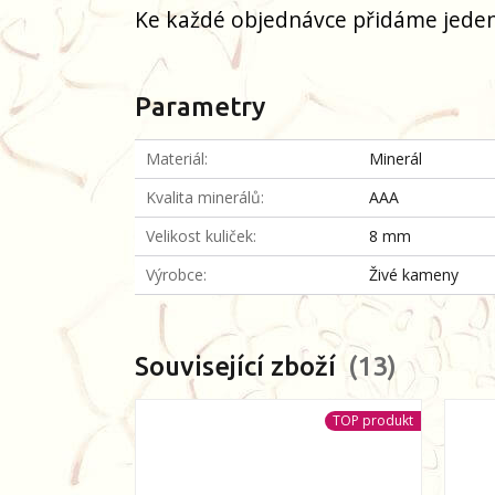
Ke každé objednávce přidáme jeden
Parametry
Materiál
Minerál
Kvalita minerálů
AAA
Velikost kuliček
8 mm
Výrobce
Živé kameny
Související zboží
13
TOP produkt