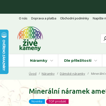
O nás
Doprava a platba
Obchodní podmínky
Napište 
Náramky
Dle příležitosti
Úvod
Náramky
Dámské náramky
Minerální 
Minerální náramek amet
Novinka
TOP produkt