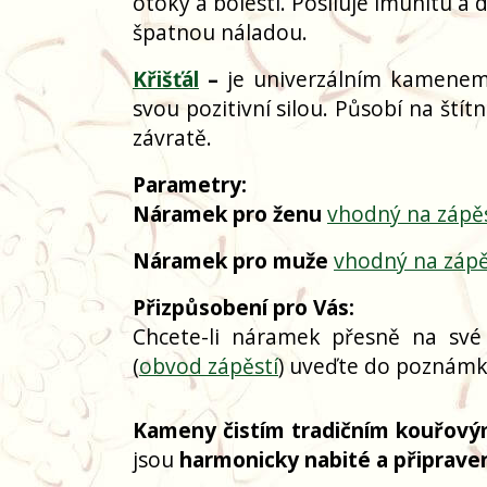
otoky a bolesti. Posiluje imunitu a 
špatnou náladou.
Křišťál
–
je univerzálním kamenem s
svou pozitivní silou. Působí na štít
závratě.
Parametry:
Náramek pro ženu
vhodný na zápě
Náramek pro muže
vhodný na zápě
Přizpůsobení pro Vás:
Chcete-li náramek přesně na své
(
obvod zápěstí
) uveďte do poznámky
Kameny čistím tradičním kouřový
jsou
harmonicky nabité a připrave