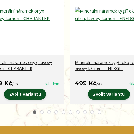
rální náramek onyx, lávový
Minerální náramek tygří oko, ci
en - CHARAKTER
lávový kámen - ENERGIE
9 Kč
499 Kč
/
ks
skladem
/
ks
sk
Zvolit variantu
Zvolit variantu