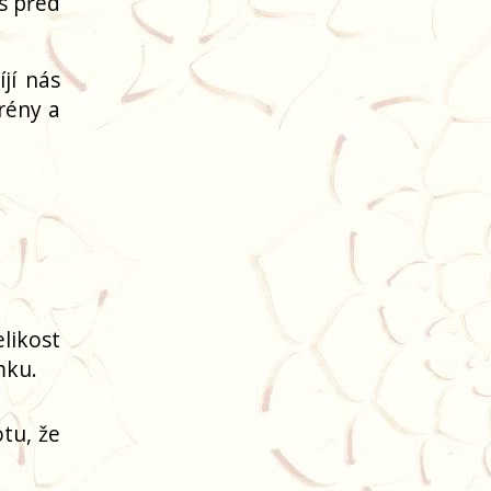
ás před
jí nás
grény a
elikost
mku.
tu, že