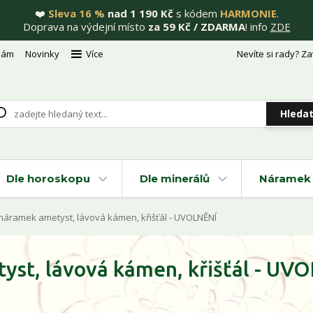
❤️
Sleva 16 %
nad 1 190 Kč
s kódem
HARMONIE
.
Doprava na výdejní místo
za 59 Kč / ZDARMA
! info
ZDE
nám
Novinky
Více
Nevíte si rady? Za
Hleda
Dle horoskopu
Dle minerálů
Náramek 
náramek ametyst, lávová kámen, křišťál - UVOLNĚNÍ
yst, lávová kámen, křišťál - UV