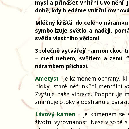
mysl a přinášet vnitřní uvolnění. 
době, kdy hledáme vnitřní rovnov
Mléčný křišťál do celého náramku
symbolizuje světlo a naději, pom
světla vlastního vědomí.
Společně vytvářejí harmonickou tro
– mezi nebem, světlem a zemí. “U
náramkem přichází.
Ametyst
– je kamenem ochrany, kl
bloky, staré nefunkční mentální vz
Zvyšuje naše vibrace. Podporuje m
zmírňuje otoky a odstraňuje parazit
Lávový kámen
- je kamenem se sil
životní vyrovnanost. Nese v sobě s