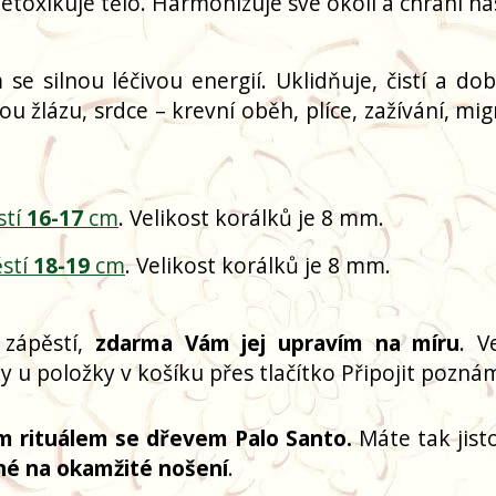
detoxikuje tělo. Harmonizuje své okolí a chrání n
e silnou léčivou energií. Uklidňuje, čistí a dobí
nou žlázu, srdce – krevní oběh, plíce, zažívání, mi
stí
16-17
cm
. Velikost korálků je 8 mm.
stí
18-19
cm
. Velikost korálků je 8 mm.
 zápěstí,
zdarma Vám jej upravím na míru
. V
 u položky v košíku přes tlačítko Připojit pozná
m rituálem se dřevem Palo Santo.
Máte tak jisto
né na okamžité nošení
.