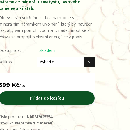
Náramek z minerálu ametystu, lávového
kamene a křišťálu
Objevte sílu vnitřního klidu a harmonie s
minerálním náramkem Uvolnění, který byl navržen
tak, aby vám pomohl zpomalit, nadechnout se a
znovu se propojit s vlastní energií.
celý popis
Dostupnost
skladem
Velikost
399 Kč
/
ks
Přidat do košíku
Číslo produktu:
NARM2025354
Produkt:
Náramky z minerálů
Hlídat cenu / dostupnost