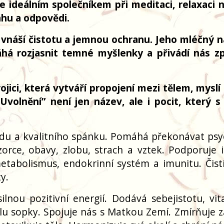
Je ideálním společníkem při meditaci, relaxaci 
áhu a odpovědi.
 vnáší čistotu a jemnou ochranu. Jeho mléčný 
áhá rozjasnit temné myšlenky a přivádí nás z
jici, která vytváří propojení mezi tělem, myslí 
volnění” není jen název, ale i pocit, který s
idu a kvalitního spánku. Pomáhá překonávat psy
orce, obavy, zlobu, strach a vztek. Podporuje in
etabolismus, endokrinní systém a imunitu. Čistí
y.
nou pozitivní energií. Dodává sebejistotu, vita
ílu sopky. Spojuje nás s Matkou Zemí. Zmírňuje z