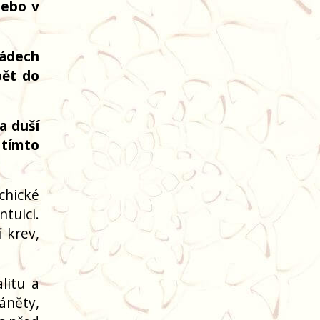
nebo v
nádech
pět do
a duší
 tímto
chické
tuici.
 krev,
litu a
áněty,