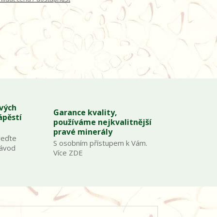
ových
Garance kvality,
ápěstí
používáme nejkvalitnější
pravé minerály
veďte
S osobním přístupem k Vám.
Návod
Více ZDE