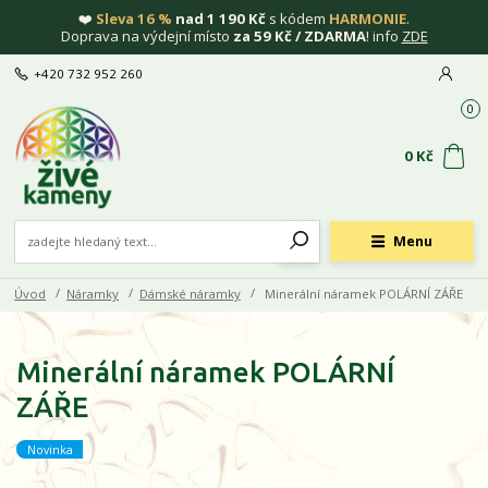
❤️
Sleva 16 %
nad 1 190 Kč
s kódem
HARMONIE
.
Doprava na výdejní místo
za 59 Kč / ZDARMA
! info
ZDE
+420 732 952 260
0
0 Kč
Menu
Úvod
Náramky
Dámské náramky
Minerální náramek POLÁRNÍ ZÁŘE
Minerální náramek POLÁRNÍ
ZÁŘE
Novinka