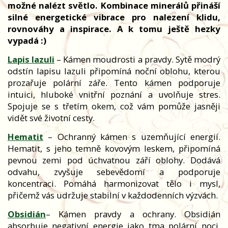
možné nalézt světlo. Kombinace minerálů přináší
silné energetické vibrace pro nalezení klidu,
rovnováhy a inspirace. A k tomu ještě hezky
vypadá :)
Lapis lazuli
– Kámen moudrosti a pravdy. Sytě modrý
odstín lapisu lazuli připomíná noční oblohu, kterou
prozařuje polární záře. Tento kámen podporuje
intuici, hluboké vnitřní poznání a uvolňuje stres.
Spojuje se s třetím okem, což vám pomůže jasněji
vidět své životní cesty.
Hematit
– Ochranný kámen s uzemňující energií.
Hematit, s jeho temně kovovým leskem, připomíná
pevnou zemi pod úchvatnou září oblohy. Dodává
odvahu, zvyšuje sebevědomí a podporuje
koncentraci. Pomáhá harmonizovat tělo i mysl,
přičemž vás udržuje stabilní v každodenních výzvách.
Obsidián
– Kámen pravdy a ochrany. Obsidián
absorbuje negativní energie jako tma polární noci,