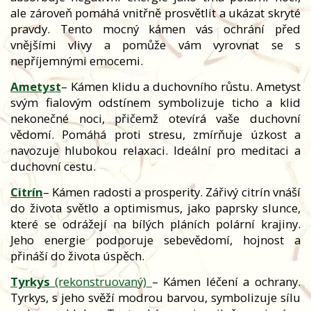
ale zároveň pomáhá vnitřně prosvětlit a ukázat skryté
pravdy. Tento mocný kámen vás ochrání před
vnějšími vlivy a pomůže vám vyrovnat se s
nepříjemnými emocemi.
Ametyst
– Kámen klidu a duchovního růstu. Ametyst
svým fialovým odstínem symbolizuje ticho a klid
nekonečné noci, přičemž otevírá vaše duchovní
vědomí. Pomáhá proti stresu, zmírňuje úzkost a
navozuje hlubokou relaxaci. Ideální pro meditaci a
duchovní cestu.
Citrín
– Kámen radosti a prosperity. Zářivý citrín vnáší
do života světlo a optimismus, jako paprsky slunce,
které se odrážejí na bílých pláních polární krajiny.
Jeho energie podporuje sebevědomí, hojnost a
přináší do života úspěch.
Tyrkys
(rekonstruovaný)
– Kámen léčení a ochrany.
Tyrkys, s jeho svěží modrou barvou, symbolizuje sílu