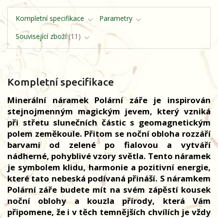
Kompletní specifikace
Parametry
Související zboží
11
Kompletní specifikace
Minerální náramek Polární záře je inspirován
stejnojmenným magickým jevem, který vzniká
při střetu slunečních částic s geomagnetickým
polem zeměkoule. Přitom se noční obloha rozzáří
barvami od zelené po fialovou a vytváří
nádherné, pohyblivé vzory světla. Tento náramek
je symbolem klidu, harmonie a pozitivní energie,
které tato nebeská podívaná přináší. S náramkem
Polární záře budete mít na svém zápěstí kousek
noční oblohy a kouzla přírody, která Vám
připomene, že i v těch temnějších chvílích je vždy