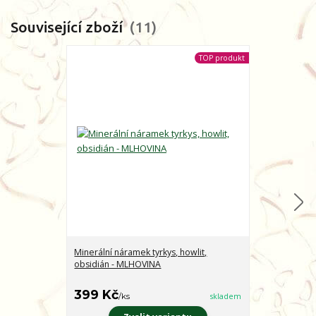
Související zboží
11
TOP produkt
Minerální náramek tyrkys, howlit,
Minerální nár
obsidián - MLHOVINA
CHARAKTER
399 Kč
399 Kč
/
ks
skladem
/
ks