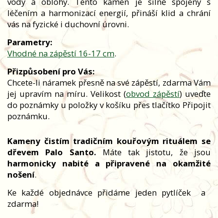
vody a oblohy. Tento kámen je silně spojený s
léčením a harmonizací energií, přináší klid a chrání
vás na fyzické i duchovní úrovni.
Parametry:
Vhodné na zápěstí 16-17 cm
.
Přizpůsobení pro Vás:
Chcete-li náramek přesně na své zápěstí, zdarma Vám
jej upravím na míru. Velikost (
obvod zápěstí
) uveďte
do poznámky u položky v košíku přes tlačítko Připojit
poznámku.
Kameny čistím tradičním kouřovým rituálem se
dřevem Palo Santo.
Máte tak jistotu, že jsou
harmonicky nabité a připravené na okamžité
nošení
.
Ke každé objednávce přidáme jeden pytlíček
a
zdarma!