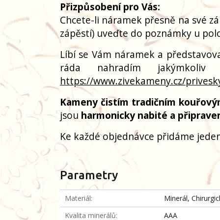
Přizpůsobení pro Vás:
Chcete-li náramek přesně na své zá
zápěstí) uveďte do poznámky u polo
Líbí se Vám náramek a představoval
ráda nahradím jakýmkoliv
https://www.zivekameny.cz/privesk
Kameny čistím tradičním kouřový
jsou
harmonicky nabité a připrave
Ke každé objednávce přidáme jeden
Parametry
Materiál
Minerál, Chirurgi
Kvalita minerálů
AAA