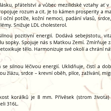
lásku, přátelství a vůbec mezilidské vztahy ať v
Propojuje rozum a cit. Je to kámen prosperity a m
 oční potíže, kožní nemoci, padání vlasů, srdce, 
lémy. Snižuje LDL cholesterol.
nou pozitivní energií. Dodává sebejistotu, vita
ílu sopky. Spojuje nás s Matkou Zemí. Zmírňuje z
detoxikuje tělo. Harmonizuje své okolí a chrání n
e silnou léčivou energií. Uklidňuje, čistí a dobí
nou žlázu, srdce – krevní oběh, plíce, zažívání, mi
ikost korálků je 8 mm. Přívěsek (strom života)
celi 316L.