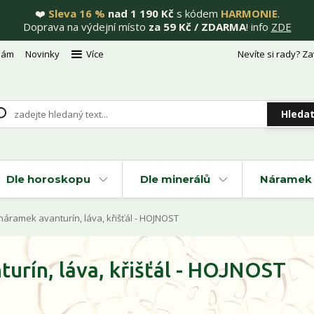
❤️
Sleva 16 %
nad 1 190 Kč
s kódem
HARMONIE
.
Doprava na výdejní místo
za 59 Kč / ZDARMA
! info
ZDE
nám
Novinky
Více
Nevíte si rady? Za
Hleda
Dle horoskopu
Dle minerálů
Náramek 
náramek avanturín, láva, křišťál - HOJNOST
urín, láva, křišťál - HOJNOST