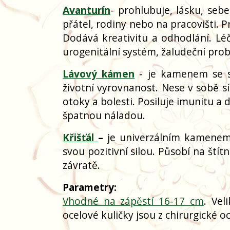
Avanturín
- prohlubuje, lásku, sebe
přátel, rodiny nebo na pracovišti. 
Dodává kreativitu a odhodlání. Léčí
urogenitální systém, žaludeční prob
Lávový kámen
- je kamenem se sil
životní vyrovnanost. Nese v sobě s
otoky a bolesti. Posiluje imunitu a 
špatnou náladou.
Křišťál
–
je univerzálním kamenem s
svou pozitivní silou. Působí na štít
závratě.
Parametry:
Vhodné na zápěstí 16-17 cm
. Vel
ocelové kuličky jsou z chirurgické o