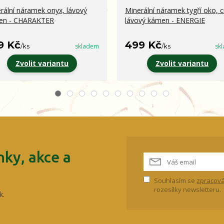
rální náramek onyx, lávový
Minerální náramek tygří oko, ci
en - CHARAKTER
lávový kámen - ENERGIE
9 Kč
499 Kč
/
ks
skladem
/
ks
sk
Zvolit variantu
Zvolit variantu
ky, akce a
Souhlasím se
zpracová
rozesílky newsletteru.
k.