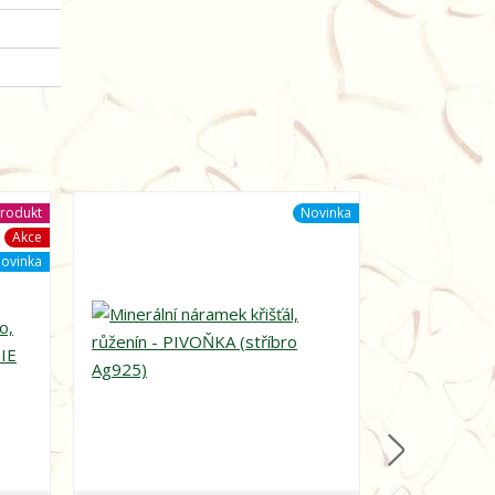
rodukt
Novinka
Akce
ovinka