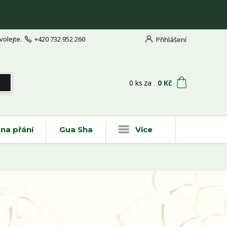
volejte.
+420 732 952 260
Přihlášení
t
0
ks
za
0 Kč
na přání
Gua Sha
Více