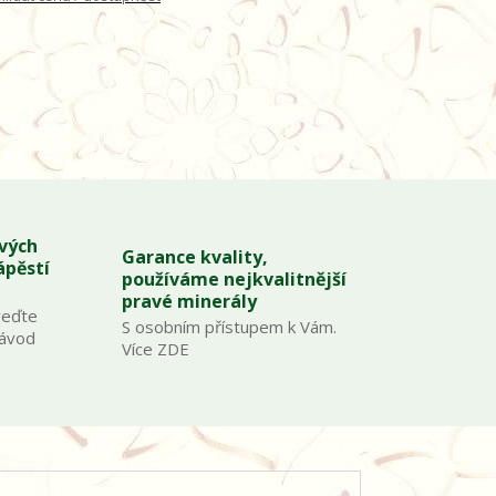
ových
Garance kvality,
ápěstí
používáme nejkvalitnější
pravé minerály
veďte
S osobním přístupem k Vám.
Návod
Více ZDE