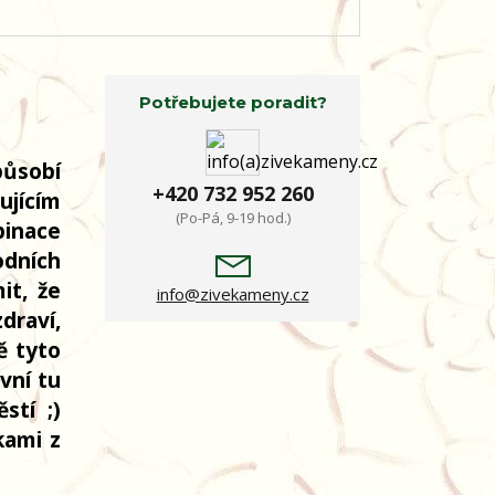
Potřebujete poradit?
působí
+420 732 952 260
ujícím
(Po-Pá, 9-19 hod.)
binace
odních
it, že
info@zivekameny.cz
draví,
ě tyto
vní tu
stí ;)
kami z