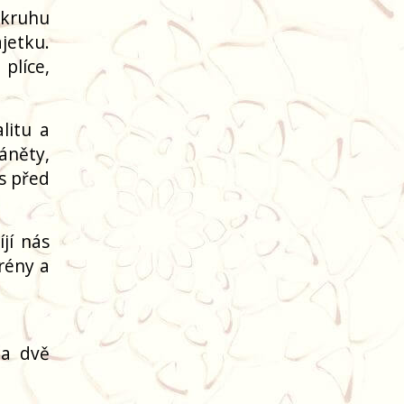
 kruhu
ajetku.
plíce,
litu a
áněty,
ás před
jí nás
grény a
 a dvě