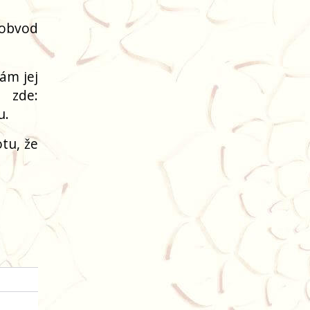
(obvod
ám jej
 zde:
u.
tu, že