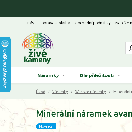
O nás
Doprava a platba
Obchodní podmínky
Napište 
Náramky
Dle příležitosti
Úvod
Náramky
Dámské náramky
Minerální 
Minerální náramek avant
Novinka