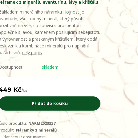
Náramek z minerálu avanturínu, lávy a křišťálu
Základem minerálního náramku Hojnost je
avanturín, všestranný minerál, který působí
pozitivně na vše, co souvisí s prosperitou.
Společně s lávou, kamenem posilujícím sebejistotu
a vyrovnanost a praskaným křišťálem, který dodá
lesk vznikla kombinace minerálů pro naplnění
Vašich snů.
celý popis
Dostupnost
skladem
449 Kč
/
ks
Přidat do košíku
Číslo produktu:
NARM2023337
Produkt:
Náramky z minerálů
Hlídat cenu / dostupnost