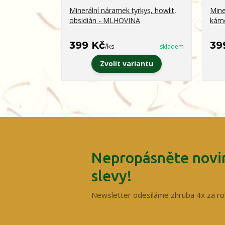
Minerální náramek tyrkys, howlit,
Mine
obsidián - MLHOVINA
kám
399 Kč
39
/
ks
skladem
Zvolit variantu
Nepropásněte novin
slevy!
Newsletter odesíláme zhruba 4x za ro