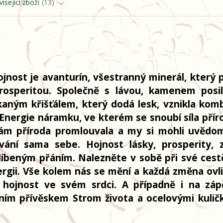
isející zboží
13
nost je avanturín, všestranný minerál, který 
prosperitou. Společně s lávou, kamenem posil
kaným křišťálem, který dodá lesk, vznikla kom
 Energie náramku, ve kterém se snoubí síla přír
nám příroda promlouvala a my si mohli uvědom
vání sama sebe. Hojnost lásky, prosperity, z
líbeným přáním. Nalezněte v sobě při své cest
ergii. Vše kolem nás se mění a každá změna ovli
 hojnost ve svém srdci. A případně i na zápě
ním přívěskem Strom života a ocelovými kulič