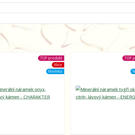
TOP produkt
TOP p
Akce
Novinka
N