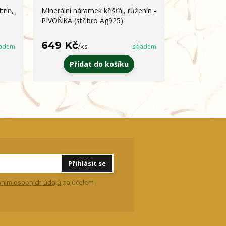
trín,
Minerální náramek křišťál, růženín -
Minerální ná
PIVOŇKA (stříbro Ag925)
obsidián - 
649 Kč
399 Kč
ladem
/
ks
skladem
/
k
Přidat do košíku
Zvo
Přihlásit se
ním osobních údajů
za účelem