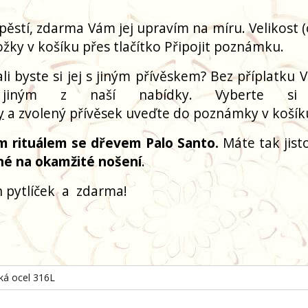
pěstí, zdarma Vám jej upravím na míru. Velikost 
žky v košíku přes tlačítko Připojit poznámku.
i byste si jej s jiným přívěskem? Bez příplatku V
 jiným z naší nabídky. Vyberte si
y
a zvolený přívěsek uveďte do poznámky v košík
m rituálem se dřevem Palo Santo.
Máte tak jisto
né na okamžité nošení
.
 pytlíček
a
zdarma!
cká ocel 316L