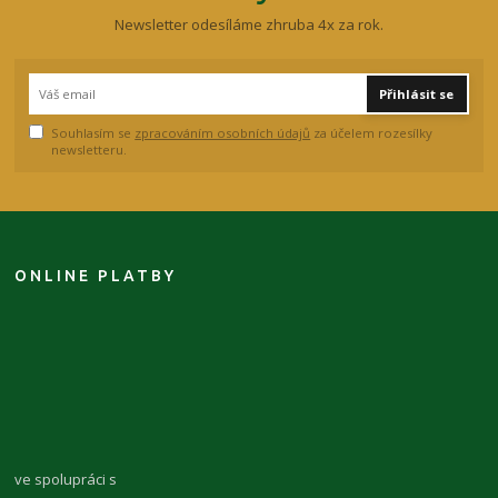
Newsletter odesíláme zhruba 4x za rok.
Přihlásit se
Souhlasím se
zpracováním osobních údajů
za účelem rozesílky
newsletteru.
ONLINE PLATBY
ve spolupráci s