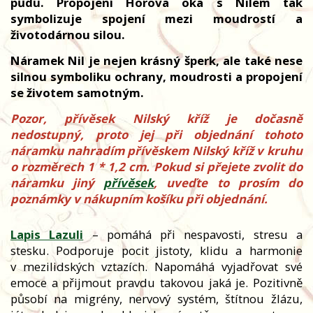
půdu. Propojení Horova oka s Nilem tak
symbolizuje spojení mezi moudrostí a
životodárnou silou.
Náramek Nil je nejen krásný šperk, ale také nese
silnou symboliku ochrany, moudrosti a propojení
se životem samotným.
Pozor, přívěsek Nilský kříž je dočasně
nedostupný, proto jej při objednání tohoto
náramku nahradím přívěskem Nilský kříž v kruhu
o rozměrech 1 * 1,2 cm. Pokud si přejete zvolit do
náramku jiný
přívěsek
, uveďte to prosím do
poznámky v nákupním košíku při objednání.
Lapis Lazuli
– pomáhá při nespavosti, stresu a
stesku. Podporuje pocit jistoty, klidu a harmonie
v mezilidských vztazích. Napomáhá vyjadřovat své
emoce a přijmout pravdu takovou jaká je. Pozitivně
působí na migrény, nervový systém, štítnou žlázu,