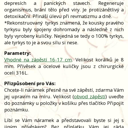
depresích a panických stavech. Regeneruje
organismus, brání tělo před viry. Je protizánětlivý a
detoxikační. Přináší úlevu při revmatizmu a dně.
*Rekonstruovaný tyrkys znamená, že kousky pravého
tyrkysu byly spojeny dohromady a následně z nich
byly vyrobeny kuličky. Nejedná se tedy o 100% tyrkys,
ale tyrkys to je a svou sílu si nese.
Parametry:
Vhodné na zápěstí 16-17 cm
. Velikost korálků je 8
mm. Přívěsek a ocelové kuličky jsou z chirurgické
oceli 316L.
Přizpůsobení pro Vás:
Chcete-li náramek přesně na své zápěstí, zdarma Vám
jej upravím na míru. Velikost (
obvod zápěstí
) uveďte
do poznámky u položky v košíku přes tlačítko Připojit
poznámku.
Líbí se Vám náramek a představovali byste si jej s
jiným přívěskem? Bez příplatku Vám jej ráda