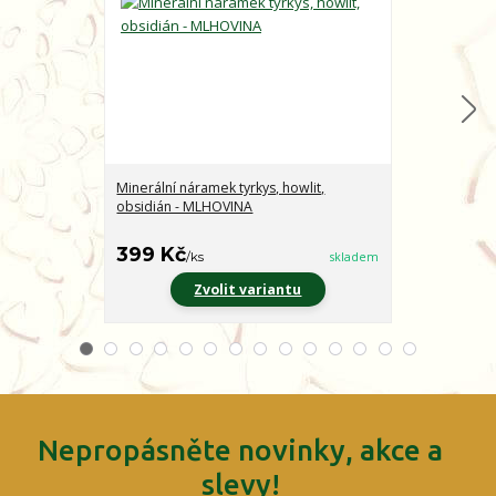
Minerální náramek tyrkys, howlit,
Minerální nár
obsidián - MLHOVINA
CHARAKTER
399 Kč
399 Kč
/
ks
skladem
/
ks
Zvolit variantu
Z
Nepropásněte novinky, akce a
slevy!