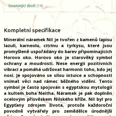
Související zboží
14
Kompletní specifikace
Minerální náramek Nil je tvořen z kamenů lapisu
lazuli, karneolu, citrínu a tyrkysu, které jsou
promyšleně uspořádány do barev připomínajících
Horovo oko. Horovo oko je starověký symbol
ochrany a moudrosti. Nese energii pozitivních
vibrací a pomáhá udržovat harmonii toho, kdo jej
nosí. Je spojováno se sílou intuice a schopností
vnímat věci nad rámec běžného vidění. Tento
symbol je často spojován s egyptskou mytologií
a kultem boha Neitha. Náramek je pak doplněn
ocelovým přísvěskem Nilského kříže. Nil byl pro
Egypťany zdrojem života, protože každoroční
povodně vytvářely pro zemědělce úrodnější