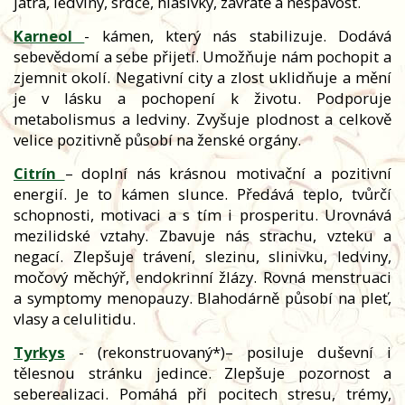
játra, ledviny, srdce, hlasivky, závratě a nespavost.
Karneol
- kámen, který nás stabilizuje. Dodává
sebevědomí a sebe přijetí. Umožňuje nám pochopit a
zjemnit okolí. Negativní city a zlost uklidňuje a mění
je v lásku a pochopení k životu. Podporuje
metabolismus a ledviny. Zvyšuje plodnost a celkově
velice pozitivně působí na ženské orgány.
Citrín
– doplní nás krásnou motivační a pozitivní
energií. Je to kámen slunce. Předává teplo, tvůrčí
schopnosti, motivaci a s tím i prosperitu. Urovnává
mezilidské vztahy. Zbavuje nás strachu, vzteku a
negací. Zlepšuje trávení, slezinu, slinivku, ledviny,
močový měchýř, endokrinní žlázy. Rovná menstruaci
a symptomy menopauzy. Blahodárně působí na pleť,
vlasy a celulitidu.
Tyrkys
- (rekonstruovaný*)
– posiluje duševní i
tělesnou stránku jedince. Zlepšuje pozornost a
seberealizaci. Pomáhá při pocitech stresu, trémy,