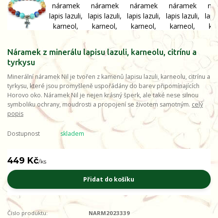
Náramek z minerálu lapisu lazuli, karneolu, citrínu a
tyrkysu
Minerální náramek Nil je tvořen z kamenů lapisu lazuli, karneolu, citrínu a
tyrkysu, které jsou promyšleně uspořádány do barev připomínajících
Horovo oko. Náramek Nil je nejen krásný šperk, ale také nese silnou
symboliku ochrany, moudrosti a propojení se životem samotným.
celý
popis
Dostupnost
skladem
449 Kč
/
ks
Přidat do košíku
Číslo produktu:
NARM2023339