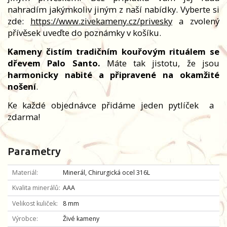
nahradím jakýmkoliv jiným z naší nabídky. Vyberte si
zde:
https://www.zivekameny.cz/privesky
a zvolený
přívěsek uveďte do poznámky v košíku.
Kameny čistím tradičním kouřovým rituálem se
dřevem Palo Santo.
Máte tak jistotu, že jsou
harmonicky nabité a připravené na okamžité
nošení
.
Ke každé objednávce přidáme jeden pytlíček
a
zdarma!
Parametry
Materiál
Minerál, Chirurgická ocel 316L
Kvalita minerálů
AAA
Velikost kuliček
8 mm
Výrobce
Živé kameny