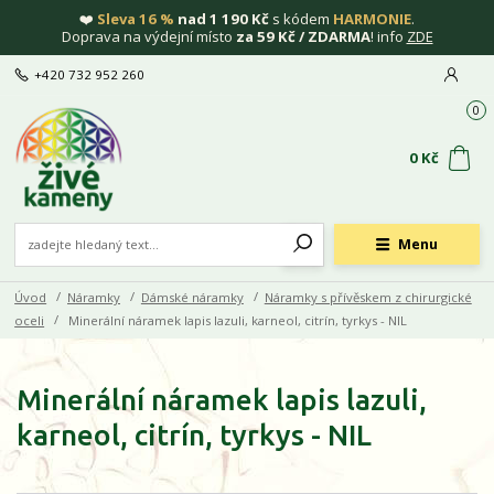
❤️
Sleva 16 %
nad 1 190 Kč
s kódem
HARMONIE
.
Doprava na výdejní místo
za 59 Kč / ZDARMA
! info
ZDE
+420 732 952 260
0
0 Kč
Menu
Úvod
Náramky
Dámské náramky
Náramky s přívěskem z chirurgické
oceli
Minerální náramek lapis lazuli, karneol, citrín, tyrkys - NIL
Minerální náramek lapis lazuli,
karneol, citrín, tyrkys - NIL