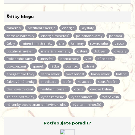
Štítky blogu
minerály
pozitivní energie
energie
krystaly
dámské náramky
energie minerálů
polodrahokamy
pohoda
čakry
minerální náramky
síla
kameny
rovnováha
detox
pozitivní myšlení
minerální kameny
čištění
dobíjení
Krystaly
Polodrahokamy
umístění
domácnost
vliv
působení
povzbuzení
spánek
léčba
pomoc
zdraví
energetické toky
sedm čaker
vyváženost
barvy čaker
balanc
čakrové náramky
meditace
duše
relaxace
soustředění
dechová cvičení
meditační cvičení
očista
divoke byliny
zelené potraviny
výběr kamene
výběr minerálu
zvěrokruh
náramky podle znamení zvěrokruhu
význam minerálů
Potřebujete poradit?