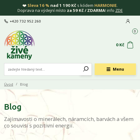
❤️
Sleva 16 %
nad 1 190 Kč
s kódem
HARMONIE
.
Doprava na výdejní místo
za 59 Kč / ZDARMA
! info
ZDE
+420 732 952 260
0
0 Kč
Menu
Úvod
Blog
Blog
Zajímavosti o minerálech, náramcích, barvách a všem
co souvisí s pozitivní energií.