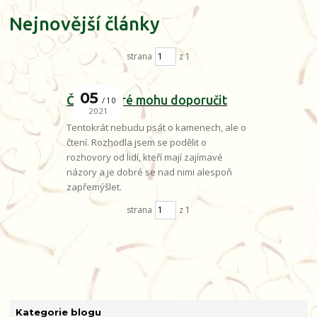
Nejnovější články
strana
z 1
05
Čtení, které mohu doporučit
10
2021
Tentokrát nebudu psát o kamenech, ale o
čtení. Rozhodla jsem se podělit o
rozhovory od lidí, kteří mají zajímavé
názory a je dobré se nad nimi alespoň
zapřemýšlet.
strana
z 1
Kategorie blogu