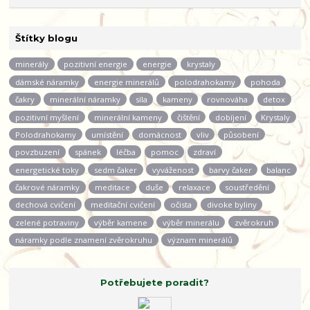
Štítky blogu
minerály
pozitivní energie
energie
krystaly
dámské náramky
energie minerálů
polodrahokamy
pohoda
čakry
minerální náramky
síla
kameny
rovnováha
detox
pozitivní myšlení
minerální kameny
čištění
dobíjení
Krystaly
Polodrahokamy
umístění
domácnost
vliv
působení
povzbuzení
spánek
léčba
pomoc
zdraví
energetické toky
sedm čaker
vyváženost
barvy čaker
balanc
čakrové náramky
meditace
duše
relaxace
soustředění
dechová cvičení
meditační cvičení
očista
divoke byliny
zelené potraviny
výběr kamene
výběr minerálu
zvěrokruh
náramky podle znamení zvěrokruhu
význam minerálů
Potřebujete poradit?