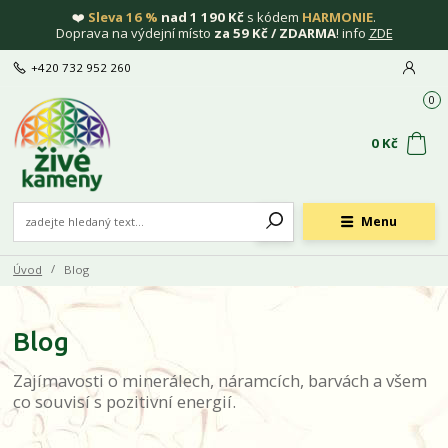
❤️
Sleva 16 %
nad 1 190 Kč
s kódem
HARMONIE
.
Doprava na výdejní místo
za 59 Kč / ZDARMA
! info
ZDE
+420 732 952 260
0
0 Kč
Menu
Úvod
Blog
Blog
Zajímavosti o minerálech, náramcích, barvách a všem
co souvisí s pozitivní energií.