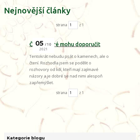
Nejnovější články
strana
z 1
05
Čtení, které mohu doporučit
10
2021
Tentokrát nebudu psát o kamenech, ale o
čtení. Rozhodla jsem se podělit o
rozhovory od lidí, kteří mají zajímavé
názory a je dobré se nad nimi alespoň
zapřemýšlet.
strana
z 1
Kategorie blogu