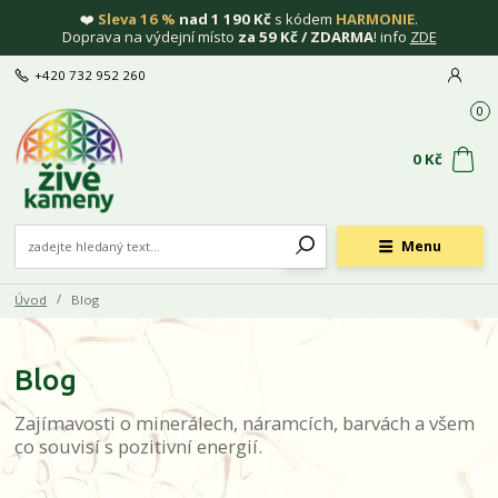
❤️
Sleva 16 %
nad 1 190 Kč
s kódem
HARMONIE
.
Doprava na výdejní místo
za 59 Kč / ZDARMA
! info
ZDE
+420 732 952 260
0
0 Kč
Menu
Úvod
Blog
Blog
Zajímavosti o minerálech, náramcích, barvách a všem
co souvisí s pozitivní energií.