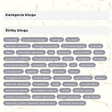
Kategorie blogu
Štítky blogu
minerály
pozitivní energie
energie
krystaly
dámské náramky
energie minerálů
polodrahokamy
pohoda
čakry
minerální náramky
síla
kameny
rovnováha
detox
pozitivní myšlení
minerální kameny
čištění
dobíjení
Krystaly
Polodrahokamy
umístění
domácnost
vliv
působení
povzbuzení
spánek
léčba
pomoc
zdraví
energetické toky
sedm čaker
vyváženost
barvy čaker
balanc
čakrové náramky
meditace
duše
relaxace
soustředění
dechová cvičení
meditační cvičení
očista
divoke byliny
zelené potraviny
výběr kamene
výběr minerálu
zvěrokruh
náramky podle znamení zvěrokruhu
význam minerálů