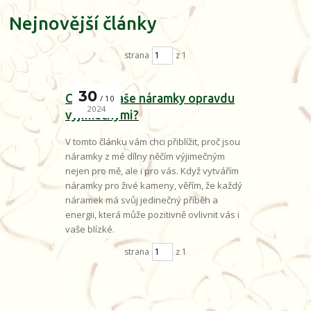
Nejnovější články
strana
z 1
30
Co dělá naše náramky opravdu
10
2024
výjimečnými?
V tomto článku vám chci přiblížit, proč jsou
náramky z mé dílny něčím výjimečným
nejen pro mě, ale i pro vás. Když vytvářím
náramky pro živé kameny, věřím, že každý
náramek má svůj jedinečný příběh a
energii, která může pozitivně ovlivnit vás i
vaše blízké.
strana
z 1