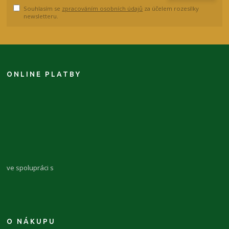
Souhlasím se
zpracováním osobních údajů
za účelem rozesílky
newsletteru.
ONLINE PLATBY
ve spolupráci s
O NÁKUPU