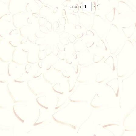
strana
z 1