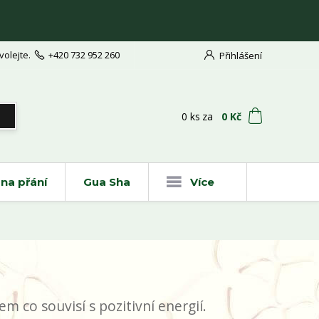
volejte.
+420 732 952 260
Přihlášení
t
0
ks
za
0 Kč
na přání
Gua Sha
Více
m co souvisí s pozitivní energií.