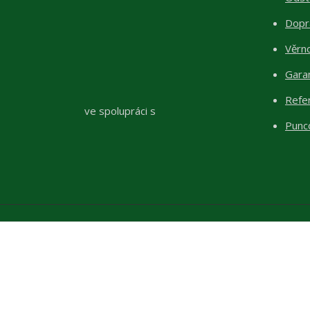
Dopr
Věrn
Garan
Refe
ve spolupráci s
Punc