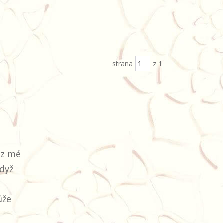
strana
z 1
 z mé
Když
ůže