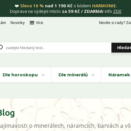
❤️
Sleva 16 %
nad 1 190 Kč
s kódem
HARMONIE
.
Doprava na výdejní místo
za 59 Kč / ZDARMA
! info
ZDE
nám
Novinky
Více
Nevíte si rady? Za
Hleda
Dle horoskopu
Dle minerálů
Náramek 
Blog
ajímavosti o minerálech, náramcích, barvách a vše