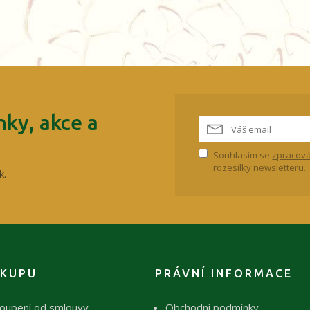
ky, akce a
Souhlasím se
zpracová
rozesílky newsletteru.
k.
ÁKUPU
PRÁVNÍ INFORMACE
oupení od smlouvy
Obchodní podmínky