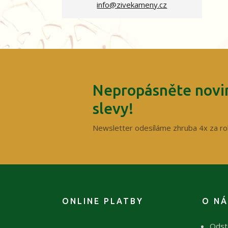
info@zivekameny.cz
Nepropásněte novin
slevy!
Newsletter odesíláme zhruba 4x za ro
ONLINE PLATBY
O N
Odst