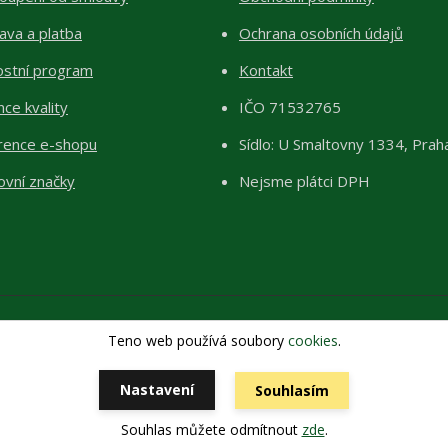
ava a platba
Ochrana osobních údajů
ostní program
Kontakt
ce kvality
IČO 71532765
rence e-shopu
Sídlo: U Smaltovny 1334, Prah
ovní značky
Nejsme plátci DPH
Teno web používá soubory
cookies
.
Copyright 2026 © ŽIVÉKAMENY Kristýna Pražáková
Vytvořeno na
Eshop-rychle.cz
Nastavení
Souhlasím
Souhlas můžete odmítnout
zde
.