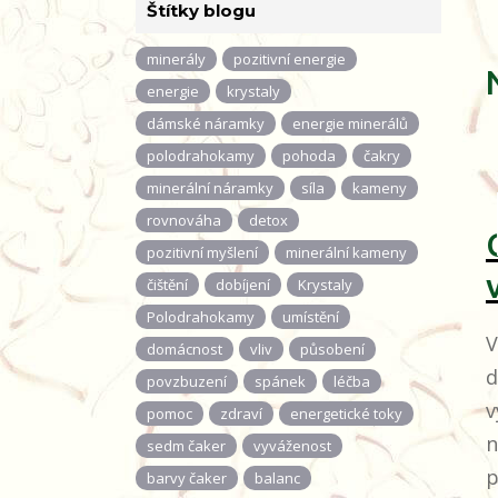
Štítky blogu
minerály
pozitivní energie
energie
krystaly
dámské náramky
energie minerálů
polodrahokamy
pohoda
čakry
minerální náramky
síla
kameny
rovnováha
detox
pozitivní myšlení
minerální kameny
čištění
dobíjení
Krystaly
Polodrahokamy
umístění
V
domácnost
vliv
působení
d
povzbuzení
spánek
léčba
v
pomoc
zdraví
energetické toky
n
sedm čaker
vyváženost
p
barvy čaker
balanc