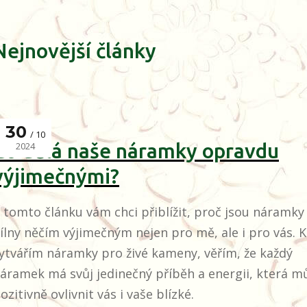
Nejnovější články
30
10
Co dělá naše náramky opravdu
2024
výjimečnými?
 tomto článku vám chci přiblížit, proč jsou náramky
ílny něčím výjimečným nejen pro mě, ale i pro vás. 
ytvářím náramky pro živé kameny, věřím, že každý
áramek má svůj jedinečný příběh a energii, která m
ozitivně ovlivnit vás i vaše blízké.