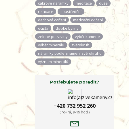
čakrové náramky
meditace
duše
relaxace
soustředění
dechová cvičení
meditační cvičení
očista
divoke byliny
zelené potraviny
výběr kamene
výběr minerálu
zvěrokruh
náramky podle znamení zvěrokruhu
význam minerálů
Potřebujete poradit?
+420 732 952 260
(Po-Pá, 9-19 hod.)