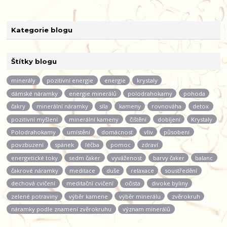
Kategorie blogu
Štítky blogu
minerály
pozitivní energie
energie
krystaly
dámské náramky
energie minerálů
polodrahokamy
pohoda
čakry
minerální náramky
síla
kameny
rovnováha
detox
pozitivní myšlení
minerální kameny
čištění
dobíjení
Krystaly
Polodrahokamy
umístění
domácnost
vliv
působení
povzbuzení
spánek
léčba
pomoc
zdraví
energetické toky
sedm čaker
vyváženost
barvy čaker
balanc
čakrové náramky
meditace
duše
relaxace
soustředění
dechová cvičení
meditační cvičení
očista
divoke byliny
zelené potraviny
výběr kamene
výběr minerálu
zvěrokruh
náramky podle znamení zvěrokruhu
význam minerálů