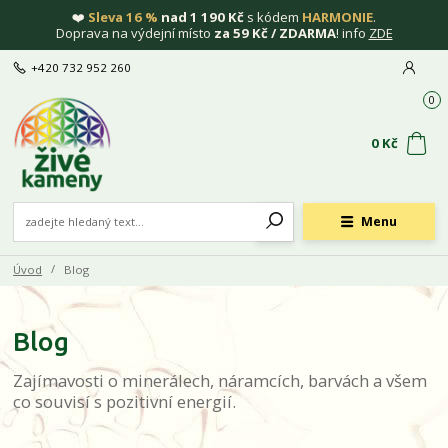
❤️
Sleva 16 %
nad 1 190 Kč
s kódem
HARMONIE
.
Doprava na výdejní místo
za 59 Kč / ZDARMA
! info
ZDE
+420 732 952 260
0
0 Kč
Menu
Úvod
Blog
Blog
Zajímavosti o minerálech, náramcích, barvách a všem
co souvisí s pozitivní energií.