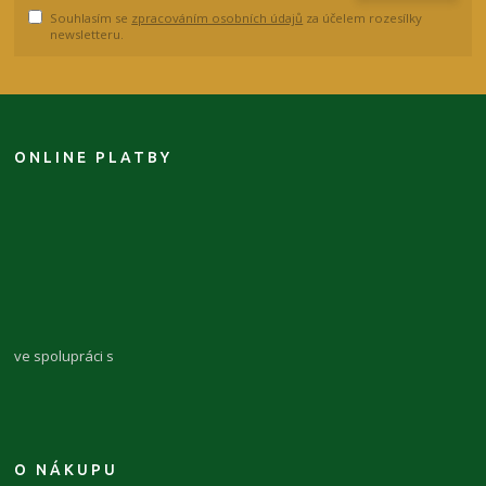
Souhlasím se
zpracováním osobních údajů
za účelem rozesílky
newsletteru.
ONLINE PLATBY
ve spolupráci s
O NÁKUPU