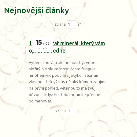
Nejnovější články
strana
z 1
15
Jak si vybrat minerál, který vám
05
2026
opravdu sedne
Výběr minerálu ale nemusí být vůbec
složitý. Ve skutečnosti často funguje
mnohem víc pocit než jakýkoli seznam
vlastností. Když vás nějaký kámen zaujme
na první pohled, většinou to má svůj
důvod, i když ho třeba neumíte přesně
pojmenovat.
strana
z 1