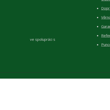
Dopr
Věrn
Garan
Refe
ve spolupráci s
Punc