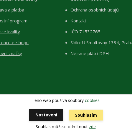
ava a platba
Ochrana osobních údajů
ostní program
Kontakt
ce kvality
IČO 71532765
rence e-shopu
Sídlo: U Smaltovny 1334, Prah
ovní značky
Nejsme plátci DPH
Teno web používá soubory
cookies
.
Copyright 2026 © ŽIVÉKAMENY Kristýna Pražáková
Vytvořeno na
Eshop-rychle.cz
Nastavení
Souhlasím
Souhlas můžete odmítnout
zde
.