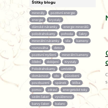
Štítky blogu
minerály
pozitivní energie
energie
krystaly
dámské náramky
energie minerálů
polodrahokamy
pohoda
čakry
minerální náramky
síla
kameny
rovnováha
detox
pozitivní myšlení
minerální kameny
c
čištění
dobíjení
Krystaly
Polodrahokamy
umístění
C
domácnost
vliv
působení
s
povzbuzení
spánek
léčba
pomoc
zdraví
energetické toky
sedm čaker
vyváženost
barvy čaker
balanc