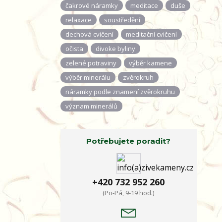
čakrové náramky
meditace
duše
relaxace
soustředění
dechová cvičení
meditační cvičení
očista
divoke byliny
zelené potraviny
výběr kamene
výběr minerálu
zvěrokruh
náramky podle znamení zvěrokruhu
význam minerálů
Potřebujete poradit?
+420 732 952 260
(Po-Pá, 9-19 hod.)