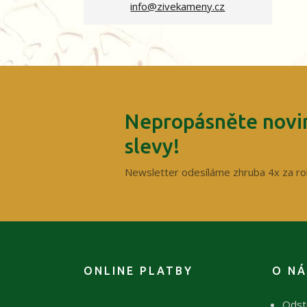
info@zivekameny.cz
Nepropásněte novin
slevy!
Newsletter odesíláme zhruba 4x za ro
ONLINE PLATBY
O N
Odst