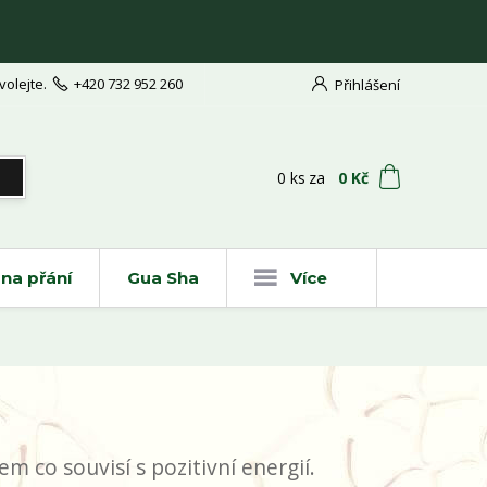
volejte.
+420 732 952 260
Přihlášení
t
0
ks
za
0 Kč
na přání
Gua Sha
Více
m co souvisí s pozitivní energií.