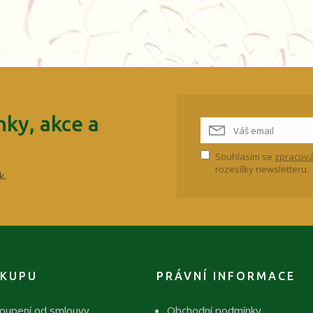
ky, akce a
Souhlasím se
zpracová
rozesílky newsletteru.
k.
ÁKUPU
PRÁVNÍ INFORMACE
oupení od smlouvy
Obchodní podmínky