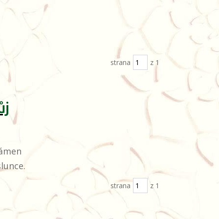
strana
z 1
ůj
kámen
slunce.
strana
z 1