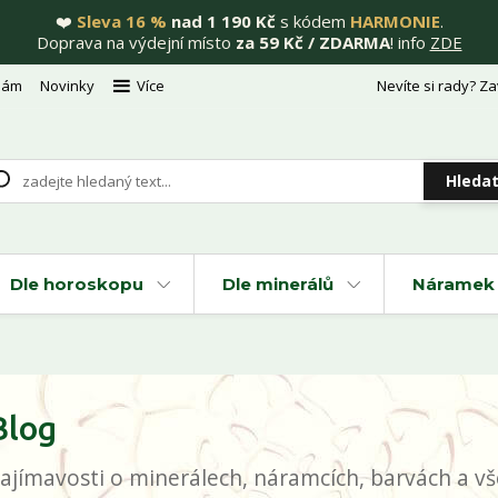
❤️
Sleva 16 %
nad 1 190 Kč
s kódem
HARMONIE
.
Doprava na výdejní místo
za 59 Kč / ZDARMA
! info
ZDE
nám
Novinky
Více
Nevíte si rady? Za
Hleda
Dle horoskopu
Dle minerálů
Náramek 
Blog
ajímavosti o minerálech, náramcích, barvách a vše