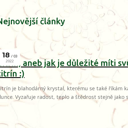
Nejnovější články
18
03
Citrín, aneb jak je důležité míti sv
2022
itrín :)
itrín je blahodárný krystal, kterému se také říkám 
lunce. Vyzařuje radost, teplo a štědrost stejně jako 