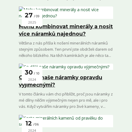
27
09
2025
Mohu kombinovat minerály a nosit
více náramků najednou?
Většina z nás přišla k nošení minerálních náramků
stejným způsobem. Ten první jste obdrželi darem od
někoho blízkého. Na těch kamínkách je ale něco ta...
30
10
Co dělá naše náramky opravdu
2024
výjimečnými?
V tomto článku vám chci přiblížit, proč jsou náramky z
mé dílny něčím výjimečným nejen pro mě, ale i pro
vás. Když vytvářím náramky pro živé kameny, v...
12
06
2024