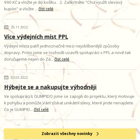
990 Kč a vložte je do košíku. 2. Zaškrtněte "Chci využít slevový
kupón" a vložte ...
číst celé
25.11.2022
Více výdejních míst PPL
Výdejní místa patří jednoznačně mezi nejoblíbenější způsoby
dopravy. Proto jsme se rozhodli uzavřít spolupráci s PPL a nově tak
doručujeme nejen do Zá...
číst celé
03.03.2022
Hýbejte se a nakupujte výhodněji
Ve spolupráci s GUMPIDO jsme se zapojili do projektu, který motivuje
k pohybu a pomůže Vám získat unikátní slevy, které jinde nenajdete.
Co je GUMPID...
číst celé
Zobrazit všechny novinky