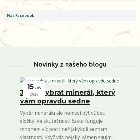
Náš Facebook
Novinky z našeho blogu
15
05
Jak si vybrat minerál, který
2026
vám opravdu sedne
Výběr minerálu ale nemusí být vůbec
složitý. Ve skutečnosti často funguje
mnohem víc pocit než jakýkoli seznam
vlastností. Když vás nějaký kámen zaujm...