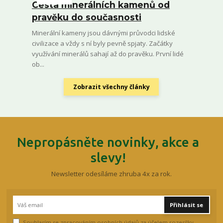
Cesta minerálních kamenů od
pravěku do současnosti
Minerální kameny jsou dávnými průvodci lidské
civilizace a vždy s ní byly pevně spjaty. Začátky
využívání minerálů sahají až do pravěku. První lidé
ob...
Zobrazit všechny články
Nepropásněte novinky, akce a
slevy!
Newsletter odesíláme zhruba 4x za rok.
Přihlásit se
Souhlasím se
zpracováním osobních údajů
za účelem rozesílky