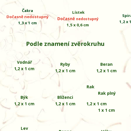
Čakra
Lístek
Spir
Dočasně nedostupný
Dočasně
nedostupný
1,2 x 
1,3 x 1 cm
1,5 x 0,6 cm
Podle znamení zvěrokruhu
Vodnář
Ryby
Beran
1,2 x 1 cm
1,2 x 1 cm
1,2 x 1 cm
Rak
Rak plný
Býk
Blíženci
1,2 x 1 cm
1,2 x 1 cm
1,2 x 1 cm
1 x 1 cm
Lev