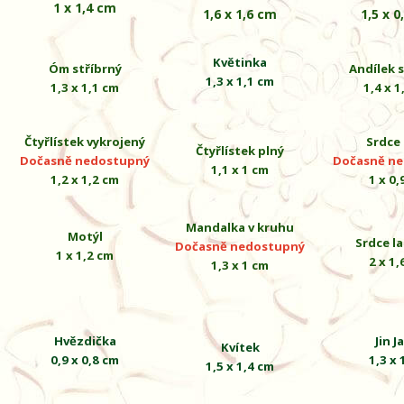
1
x 1,4 cm
1,6 x 1,6 cm
1,5 x 0
Květinka
Óm stříbrný
Andílek s
1,3 x 1,1 cm
1,3 x 1,1 cm
1,4 x 1
Čtyřlístek vykrojený
Srdce
Čtyřlístek plný
Dočasně nedostupný
Dočasně n
1,1 x 1 cm
1,2 x 1,2 cm
1 x 0,
Mandalka v kruhu
Motýl
Srdce la
Dočasně nedostupný
1 x 1,2 cm
2 x 1,
1,3 x 1 cm
Hvězdička
Jin J
Kvítek
0,9 x 0,8 cm
1,3 x 
1,5 x 1,4 cm