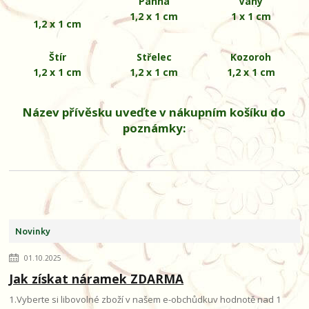
Panna
Váhy
1,2 x 1 cm
1 x 1 cm
1,2 x 1 cm
Štír
Střelec
Kozoroh
1,2 x 1 cm
1,2 x 1 cm
1,2 x 1 cm
Název přívěsku uveďte v nákupním košíku do
poznámky:
Novinky
01.10.2025
Jak získat náramek ZDARMA
1.Vyberte si libovolné zboží v našem e-obchůdkuv hodnotě nad 1