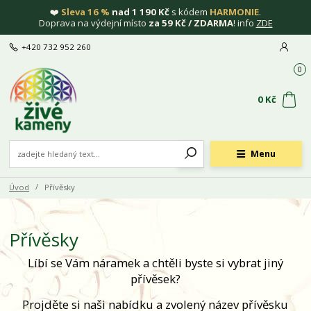
❤️
Sleva 16 %
nad 1 190 Kč
s kódem
HARMONIE
.
Doprava na výdejní místo
za 59 Kč / ZDARMA
! info
ZDE
+420 732 952 260
0
0 Kč
Menu
Úvod
Přívěsky
Přívěsky
Líbí se Vám náramek a chtěli byste si vybrat jiný
přívěsek?
Projděte si naši nabídku a zvolený název přívěsku