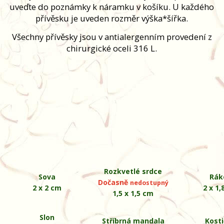
uveďte do poznámky k náramku v košíku. U každého
přívěsku je uveden rozměr výška*šířka.
Všechny přívěsky jsou v antialergenním provedení z
chirurgické oceli 316 L.
Rozkvetlé srdce
Sova
Rák
Dočasně
nedostupný
2 x 2 cm
2 x 1
1,5 x 1,5 cm
Slon
Stříbrná mandala
Kost