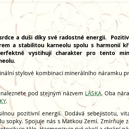
rdce a duši díky své radostné energii. Pozitivn
m a stabilitou karneolu spolu s harmonií kři
rfektně vystihují charakter pro tento min
neolu.
inální stylové kombinaci minerálního náramku pr
 naleznete pod stejným názvem
LÁSKA
. Oba nár
SKY
.
nou pozitivní energií. Dodává sebejistotu, vita
ílu sopky. Spojuje nás s Matkou Zemí. Zmírňuje z
detoxikuje tělo. Harmonizuje své okolí a chrání n