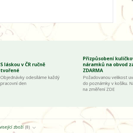
Přizpůsobení kuličk
S láskou v ČR ručně
náramků na obvod z
tvořené
ZDARMA
Objednávky odesíláme každý
Požadovanou velikost u
pracovní den
do poznámky v košíku. 
na změření ZDE
isející zboží
8