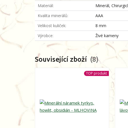
Materiál
Minerál, Chirurgi
Kvalita minerálů
AAA
Velikost kuliček
8 mm
Výrobce
Živé kameny
Související zboží
8
TOP produkt