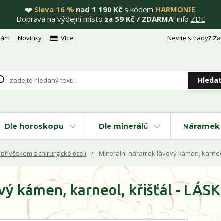
❤️
Sleva 16 %
nad 1 190 Kč
s kódem
HARMONIE
.
Doprava na výdejní místo
za 59 Kč / ZDARMA
! info
ZDE
nám
Novinky
Více
Nevíte si rady? Za
Hleda
Dle horoskopu
Dle minerálů
Náramek 
přívěskem z chirurgické oceli
Minerální náramek lávový kámen, karneol,
vý kámen, karneol, křišťál - LÁS