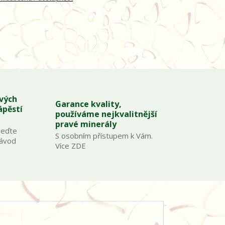
ových
Garance kvality,
ápěstí
používáme nejkvalitnější
pravé minerály
veďte
S osobním přístupem k Vám.
Návod
Více ZDE