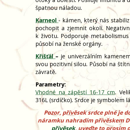
špatnou náladou.
Karneol
- kámen, který nás stabil
pochopit a zjemnit okolí. Negativn
k životu. Podporuje metabolismus a
působí na ženské orgány.
Křišťál
–
je univerzálním kamenem s
svou pozitivní silou. Působí na štít
závratě.
Parametry:
Vhodné na zápěstí 16-17 cm
. Vel
316L (srdíčko). Srdce je symbolem l
Pozor, přívěsek srdce plné je 
náramku nahradím přívěskem Dvoj
přívěsek
, uveďte to prosím