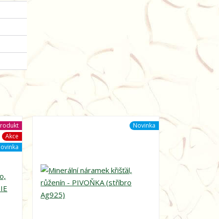
rodukt
Novinka
Akce
ovinka