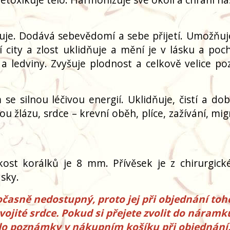
izuje. Dodává sebevědomí a sebe přijetí. Umožňu
í city a zlost uklidňuje a mění je v lásku a poc
 ledviny. Zvyšuje plodnost a celkově velice poz
e silnou léčivou energií. Uklidňuje, čistí a dobí
nou žlázu, srdce – krevní oběh, plíce, zažívání, mi
ikost korálků je 8 mm.
Přívěsek je z chirurgick
ásky.
dočasně nedostupný, proto jej při objednání toh
ité srdce. Pokud si přejete zvolit do náramku
 do poznámky v nákupním košíku při objednání