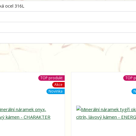
cká ocel 316L
TOP produkt
TOP p
Akce
Novinka
N