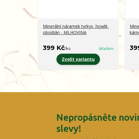
Minerální náramek tyrkys, howlit,
Mine
obsidián - MLHOVINA
kám
399 Kč
39
/
ks
skladem
Zvolit variantu
Nepropásněte novin
slevy!