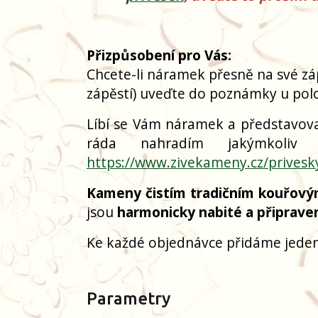
Přizpůsobení pro Vás:
Chcete-li náramek přesně na své zá
zápěstí) uveďte do poznámky u polo
Líbí se Vám náramek a představoval
ráda nahradím jakýmkoliv
https://www.zivekameny.cz/privesk
Kameny čistím tradičním kouřový
jsou
harmonicky nabité a připrave
Ke každé objednávce přidáme jeden
Parametry