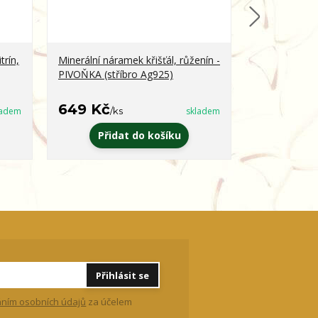
trín,
Minerální náramek křišťál, růženín -
Minerální ná
PIVOŇKA (stříbro Ag925)
obsidián - 
649 Kč
399 Kč
ladem
/
ks
skladem
/
k
Přidat do košíku
Zvo
Přihlásit se
ním osobních údajů
za účelem