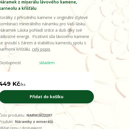
Náramek z minerálu lávového kamene,
karneolu a křišťálu
Korálky z přírodního kamene v originální stylové
kombinaci minerálního náramku pro Vaši lásku.
Náramek Láska pohladí srdce a duši díky své
radostné energii. Pozitivní síla lávového kamene
se snoubí s žárem a stabilitou karneolu spolu s
harmonií křišťálu.
celý popis
Dostupnost
skladem
449 Kč
/
ks
Přidat do košíku
Číslo produktu:
NARM2022297
Produkt:
Náramky z minerálů
Hlídat cenu / dostupnost