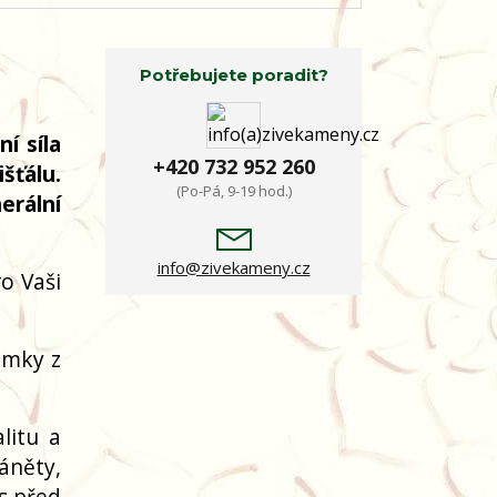
Potřebujete poradit?
í síla
+420 732 952 260
šťálu.
(Po-Pá, 9-19 hod.)
erální
info@zivekameny.cz
o Vaši
amky z
litu a
áněty,
ás před