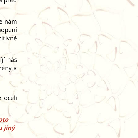
je nám
hopení
itivně
jí nás
grény a
é oceli
oto
 jiný
.