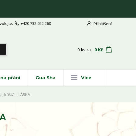
volejte.
+420 732 952 260
Přihlášení
t
0
ks
za
0 Kč
na přání
Gua Sha
Více
 křišťál - LÁSKA
KA