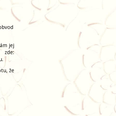
(obvod
ám jej
 zde:
u.
tu, že