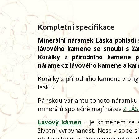
Kompletní specifikace
Minerální náramek Láska pohladí s
lávového kamene se snoubí s žáre
Korálky z přírodního kamene pe
náramek z lávového kamene a kar
Korálky z přírodního kamene v orig
lásku.
Pánskou variantu tohoto náramku
minerálů společně mají název
Z LÁ
Lávový kámen
- je kamenem se sil
životní vyrovnanost. Nese v sobě s
otoky a bolesti. Posiluje imunitu a 