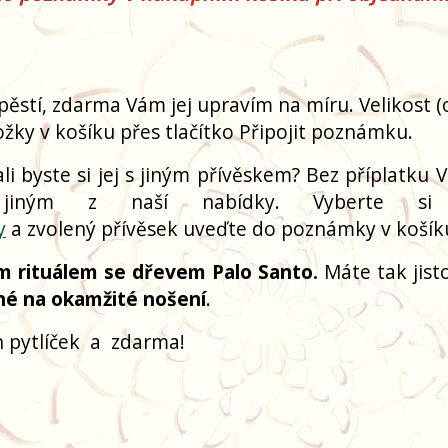
pěstí, zdarma Vám jej upravím na míru. Velikost 
žky v košíku přes tlačítko Připojit poznámku.
i byste si jej s jiným přívěskem? Bez příplatku V
 jiným z naší nabídky. Vyberte si
y
a zvolený přívěsek uveďte do poznámky v košík
m rituálem se dřevem Palo Santo.
Máte tak jisto
né na okamžité nošení
.
 pytlíček
a
zdarma!