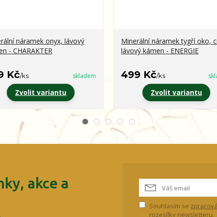
rální náramek onyx, lávový
Minerální náramek tygří oko, ci
en - CHARAKTER
lávový kámen - ENERGIE
9 Kč
499 Kč
/
ks
skladem
/
ks
sk
Zvolit variantu
Zvolit variantu
ky, akce a
Souhlasím se
zpracová
rozesílky newsletteru.