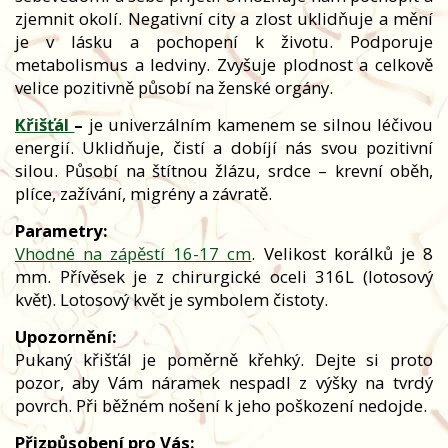
zjemnit okolí. Negativní city a zlost uklidňuje a mění
je v lásku a pochopení k životu. Podporuje
metabolismus a ledviny. Zvyšuje plodnost a celkově
velice pozitivně působí na ženské orgány.
Křišťál
–
je univerzálním kamenem se silnou léčivou
energií. Uklidňuje, čistí a dobíjí nás svou pozitivní
silou. Působí na štítnou žlázu, srdce – krevní oběh,
plíce, zažívání, migrény a závratě.
Parametry:
Vhodné na zápěstí 16-17 cm
. Velikost korálků je 8
mm. Přívěsek je z chirurgické oceli 316L (lotosový
květ). Lotosový květ je symbolem čistoty.
Upozornění:
Pukaný křišťál je poměrně křehký. Dejte si proto
pozor, aby Vám náramek nespadl z výšky na tvrdý
povrch. Při běžném nošení k jeho poškození nedojde.
Přizpůsobení pro Vás: