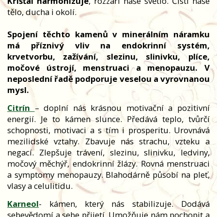
Křišťál harmonizuje
, rozzáří naše světlo. Čistí naše
tělo, ducha i okolí.
Spojení těchto kamenů v minerálním náramku
má příznivý vliv na endokrinní systém,
krvetvorbu, zažívání, slezinu, slinivku, plíce,
močové ústrojí, menstruaci a menopauzu. V
neposlední řadě podporuje veselou a vyrovnanou
mysl.
Citrín
– doplní nás krásnou motivační a pozitivní
energií. Je to kámen slunce. Předává teplo, tvůrčí
schopnosti, motivaci a s tím i prosperitu. Urovnává
mezilidské vztahy. Zbavuje nás strachu, vzteku a
negací. Zlepšuje trávení, slezinu, slinivku, ledviny,
močový měchýř, endokrinní žlázy. Rovná menstruaci
a symptomy menopauzy. Blahodárně působí na pleť,
vlasy a celulitidu.
Karneol
- kámen, který nás stabilizuje. Dodává
sebevědomí a sebe přijetí. Umožňuje nám pochopit a