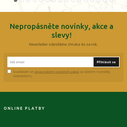
Nepropásněte novinky, akce a
slevy!
Newsletter odesíláme zhruba 4x za rok.
Přihlásit se
Souhlasím se
zpracováním osobních údajů
za účelem rozesílky
newsletteru.
ONLINE PLATBY