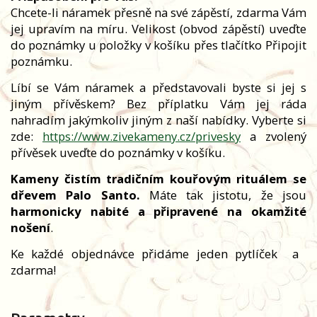
Chcete-li náramek přesně na své zápěstí, zdarma Vám
jej upravím na míru. Velikost (obvod zápěstí) uveďte
do poznámky u položky v košíku přes tlačítko Připojit
poznámku.
Líbí se Vám náramek a představovali byste si jej s
jiným přívěskem? Bez příplatku Vám jej ráda
nahradím jakýmkoliv jiným z naší nabídky. Vyberte si
zde:
https://www.zivekameny.cz/privesky
a zvolený
přívěsek uveďte do poznámky v košíku.
Kameny čistím tradičním kouřovým rituálem se
dřevem Palo Santo.
Máte tak jistotu, že jsou
harmonicky nabité a připravené na okamžité
nošení
.
Ke každé objednávce přidáme jeden pytlíček
a
zdarma!