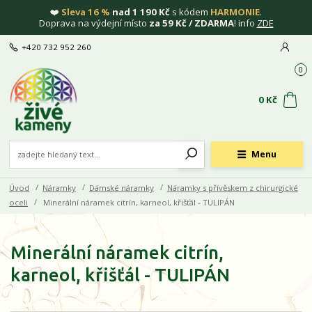
❤️
Sleva 16 %
nad 1 190 Kč
s kódem
HARMONIE
.
Doprava na výdejní místo
za 59 Kč / ZDARMA
! info
ZDE
+420 732 952 260
0
0 Kč
Menu
Úvod
Náramky
Dámské náramky
Náramky s přívěskem z chirurgické
oceli
Minerální náramek citrín, karneol, křišťál - TULIPÁN
Minerální náramek citrín,
karneol, křišťál - TULIPÁN