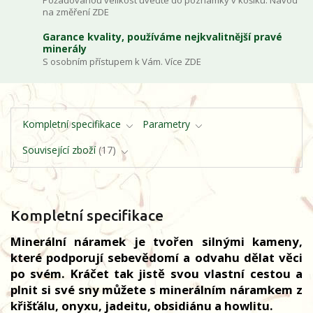
Požadovanou velikost uveďte do poznámky v košíku. Návod
na změření ZDE
Garance kvality, používáme nejkvalitnější pravé
minerály
S osobním přístupem k Vám. Více ZDE
Kompletní specifikace
Parametry
Související zboží
17
Kompletní specifikace
Minerální náramek je tvořen silnými kameny,
které podporují sebevědomí a odvahu dělat věci
po svém. Kráčet tak jistě svou vlastní cestou a
plnit si své sny můžete s minerálním náramkem z
křišťálu, onyxu, jadeitu, obsidiánu a howlitu.