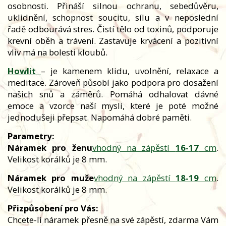
osobnosti. Přináší silnou ochranu, sebedůvěru,
uklidnění, schopnost soucitu, sílu a v neposlední
řadě odbourává stres. Čistí tělo od toxinů, podporuje
krevní oběh a trávení. Zastavuje krvácení a pozitivní
vliv má na bolesti kloubů.
Howlit
–
je kamenem klidu, uvolnění, relaxace a
meditace. Zároveň působí jako podpora pro dosažení
našich snů a záměrů. Pomáhá odhalovat dávné
emoce a vzorce naší mysli, které je poté možné
jednodušeji přepsat. Napomáhá dobré paměti.
Parametry:
Náramek pro ženu
vhodný na zápěstí
16-17
cm
.
Velikost korálků je 8 mm.
Náramek pro muže
vhodný na zápěstí
18-19
cm
.
Velikost korálků je 8 mm.
Přizpůsobení pro Vás:
Chcete-li náramek přesně na své zápěstí, zdarma Vám