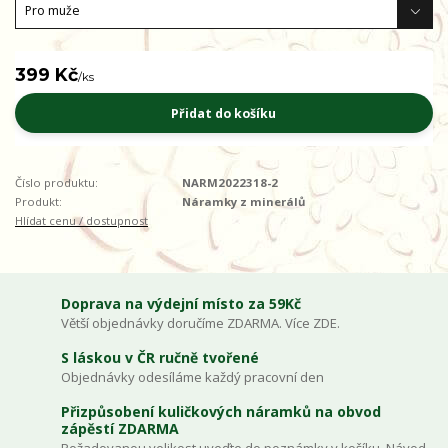
399 Kč
/
ks
Přidat do košíku
Číslo produktu:
NARM2022318-2
Produkt:
Náramky z minerálů
Hlídat cenu / dostupnost
Doprava na výdejní místo za 59Kč
Větší objednávky doručíme ZDARMA. Více ZDE.
S láskou v ČR ručně tvořené
Objednávky odesíláme každý pracovní den
Přizpůsobení kuličkových náramků na obvod
zápěstí ZDARMA