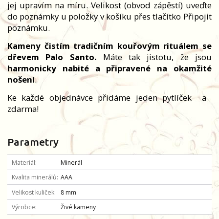
jej upravím na míru. Velikost (obvod zápěstí) uveďte
do poznámky u položky v košíku přes tlačítko Připojit
poznámku.
Kameny čistím tradičním kouřovým rituálem se
dřevem Palo Santo.
Máte tak jistotu, že jsou
harmonicky nabité a připravené na okamžité
nošení
.
Ke každé objednávce přidáme jeden pytlíček
a
zdarma!
Parametry
Materiál
Minerál
Kvalita minerálů
AAA
Velikost kuliček
8 mm
Výrobce
Živé kameny