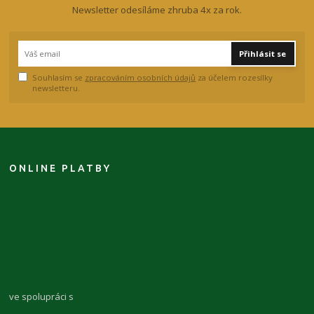
Newsletter odesíláme zhruba 4x za rok.
Přihlásit se
Souhlasím se
zpracováním osobních údajů
za účelem rozesílky
newsletteru.
ONLINE PLATBY
ve spolupráci s