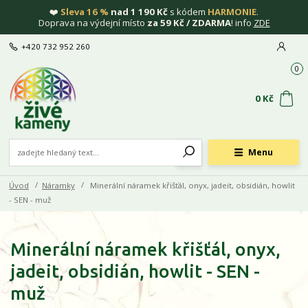
❤️
Sleva 16 %
nad 1 190 Kč
s kódem
HARMONIE
.
Doprava na výdejní místo
za 59 Kč / ZDARMA
! info
ZDE
+420 732 952 260
0
0 Kč
Menu
Úvod
Náramky
Minerální náramek křišťál, onyx, jadeit, obsidián, howlit
- SEN - muž
Minerální náramek křišťál, onyx,
jadeit, obsidián, howlit - SEN -
muž