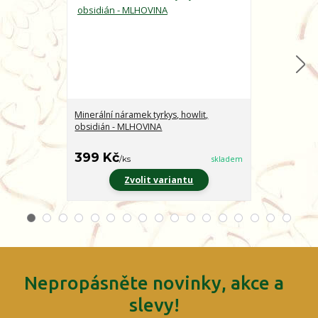
Minerální náramek tyrkys, howlit,
Minerální nár
obsidián - MLHOVINA
CHARAKTER
399 Kč
399 Kč
/
ks
skladem
/
ks
Zvolit variantu
Z
Nepropásněte novinky, akce a
slevy!