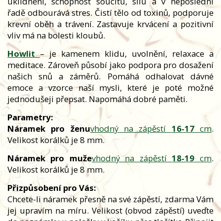
uklidnění, schopnost soucitu, sílu a v neposlední
řadě odbourává stres. Čistí tělo od toxinů, podporuje
krevní oběh a trávení. Zastavuje krvácení a pozitivní
vliv má na bolesti kloubů.
Howlit
–
je kamenem klidu, uvolnění, relaxace a
meditace. Zároveň působí jako podpora pro dosažení
našich snů a záměrů. Pomáhá odhalovat dávné
emoce a vzorce naší mysli, které je poté možné
jednodušeji přepsat. Napomáhá dobré paměti.
Parametry:
Náramek pro ženu
vhodný na zápěstí
16-17
cm
.
Velikost korálků je 8 mm.
Náramek pro muže
vhodný na zápěstí
18-19
cm
.
Velikost korálků je 8 mm.
Přizpůsobení pro Vás:
Chcete-li náramek přesně na své zápěstí, zdarma Vám
jej upravím na míru. Velikost (obvod zápěstí) uveďte