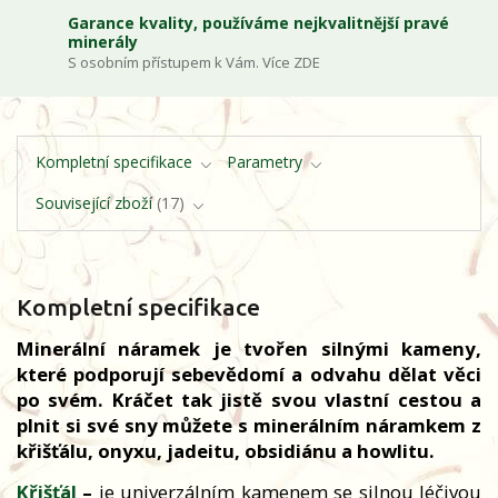
Garance kvality, používáme nejkvalitnější pravé
minerály
S osobním přístupem k Vám. Více ZDE
Kompletní specifikace
Parametry
Související zboží
17
Kompletní specifikace
Minerální náramek je tvořen silnými kameny,
které podporují sebevědomí a odvahu dělat věci
po svém. Kráčet tak jistě svou vlastní cestou a
plnit si své sny můžete s minerálním náramkem z
křišťálu, onyxu, jadeitu, obsidiánu a howlitu.
Křišťál
–
je univerzálním kamenem se silnou léčivou