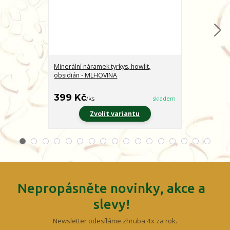
Minerální náramek tyrkys, howlit,
Minerální nár
obsidián - MLHOVINA
CHARAKTER
399 Kč
399 Kč
/
ks
skladem
/
ks
Zvolit variantu
Z
Nepropásněte novinky, akce a
slevy!
Newsletter odesíláme zhruba 4x za rok.