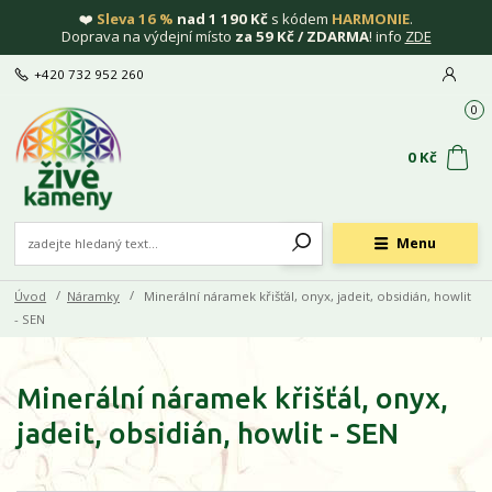
❤️
Sleva 16 %
nad 1 190 Kč
s kódem
HARMONIE
.
Doprava na výdejní místo
za 59 Kč / ZDARMA
! info
ZDE
+420 732 952 260
0
0 Kč
Menu
Úvod
Náramky
Minerální náramek křišťál, onyx, jadeit, obsidián, howlit
- SEN
Minerální náramek křišťál, onyx,
jadeit, obsidián, howlit - SEN