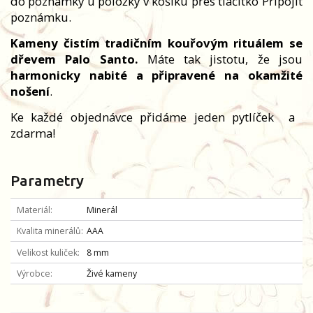
do poznámky u položky v košíku přes tlačítko Připojit
poznámku.
Kameny čistím tradičním kouřovým rituálem se
dřevem Palo Santo.
Máte tak jistotu, že jsou
harmonicky nabité a připravené na okamžité
nošení
.
Ke každé objednávce přidáme jeden pytlíček
a
zdarma!
Parametry
Materiál
Minerál
Kvalita minerálů
AAA
Velikost kuliček
8 mm
Výrobce
Živé kameny