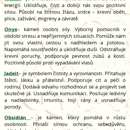
energií. Uklidňuje, čistí a dobíjí nás svou pozitivní
silou. Působí na štítnou žlázu, srdce – krevní oběh,
plíce, zažívání, migrény a závratě.
Onyx
– kámen osobní síly. Výborný pomocník v
období stresu a nepříjemných situacích. Pomůže nám
jít svou vlastní cestou s nadhledem a jistotou.
Napomáhá soustředění a uklidňuje duši. Odstraňuje
krevní poruchy, podporuje pevnost zubů a kostí.
Pozitivně působí proti vypadávání vlasů.
Jadeit
– je symbolem čistoty a vyrovnanosti. Přitahuje
štěstí, lásku a přátelství. Podporuje cit a péči o
rodinu. Dodává odvahu rozhodnout se a projevit své
skutečné já. Usnadňuje komunikaci. Posiluje ledviny
a nadledvinky, imunitu, hojí rány a usnadňuje
porody.
Obsidián
– je kámen, který pomáhá v růstu
osobnosti. Přináší silnou ochranu, sebedůvěru,