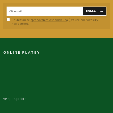
Přihlásit se
Souhlasím se
zpracováním osobních údajů
za účelem rozesílky
newsletteru.
ONLINE PLATBY
ve spolupráci s