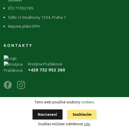
IČO 71532765
Sídlo: U Smaltovny 1334, Praha 7
Nejsme plátci DPH
KONTAKTY
Kristýna Pražáková
+420 732 952 260
Teno web používá soubory
cookies
.
Copyright 2026 © ŽIVÉKAMENY Kristýna Pražáková
Nastavení
Souhlasím
Vytvořeno na
Eshop-rychle.cz
Souhlas můžete odmítnout
zde
.