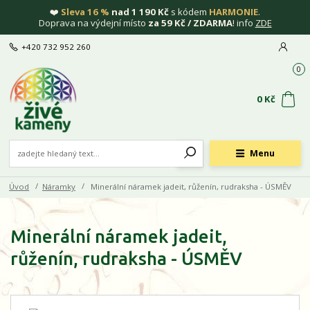
❤️
Sleva 16 %
nad 1 190 Kč
s kódem
HARMONIE
.
Doprava na výdejní místo
za 59 Kč / ZDARMA
! info
ZDE
+420 732 952 260
0
0 Kč
Menu
Úvod
Náramky
Minerální náramek jadeit, růženín, rudraksha - ÚSMĚV
Minerální náramek jadeit,
růženín, rudraksha - ÚSMĚV