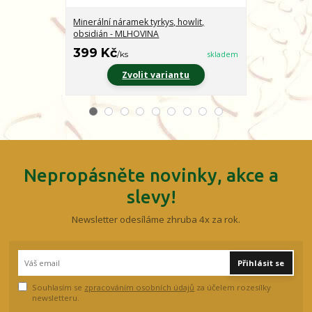
Minerální náramek tyrkys, howlit,
Minerální nár
obsidián - MLHOVINA
CHARAKTER
399 Kč
399 Kč
/
ks
skladem
/
ks
Zvolit variantu
Z
Nepropásněte novinky, akce a
slevy!
Newsletter odesíláme zhruba 4x za rok.
Přihlásit se
Souhlasím se
zpracováním osobních údajů
za účelem rozesílky
newsletteru.