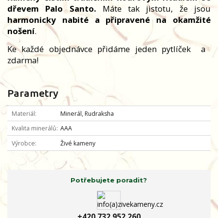
dřevem Palo Santo.
Máte tak jistotu, že jsou
harmonicky nabité a připravené na okamžité
nošení
.
Ke každé objednávce přidáme jeden pytlíček
a
zdarma!
Parametry
Materiál
Minerál, Rudraksha
Kvalita minerálů
AAA
Výrobce
Živé kameny
Potřebujete poradit?
+420 732 952 260