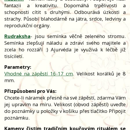
fantazii a kreativitu. Dopomáhá trpělivosti a
schopnosti cítit s druhými. Odbourává úzkosti a
strachy. Působí blahodárně na játra, srdce, ledviny a
reprodukční orgány.
Rudraksha
- jsou semínka věčně zeleného stromu.
Semínka zlepšují náladu a zdraví svého majitele a
zcela ho rozzáří :) Ajurvéda je využívá k léčbě již
tisíciletí.
Parametry:
Vhodné na zápěstí 16-17 cm
. Velikost korálků je 8
mm.
Přizpůsobení pro Vás:
Chcete-li náramek přesně na své zápěstí, zdarma Vám
jej upravím na míru. Velikost (obvod zápěstí) uveďte
do poznámky u položky v košíku přes tlačítko Připojit
poznámku.
Kameny čistím tradičním kouřovým rituálem se