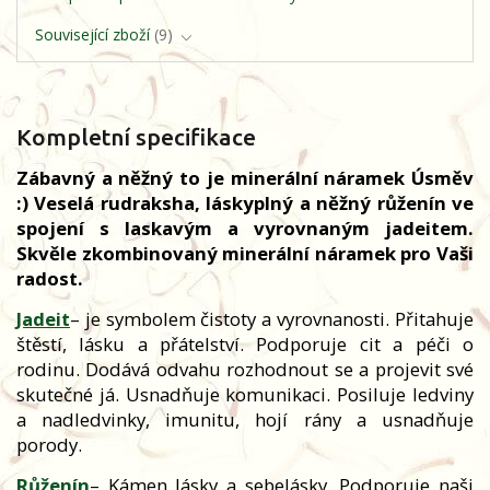
Související zboží
9
Kompletní specifikace
Zábavný a něžný to je minerální náramek Úsměv
:) Veselá rudraksha, láskyplný a něžný růženín ve
spojení s laskavým a vyrovnaným jadeitem.
Skvěle zkombinovaný minerální náramek pro Vaši
radost.
Jadeit
– je symbolem čistoty a vyrovnanosti. Přitahuje
štěstí, lásku a přátelství. Podporuje cit a péči o
rodinu. Dodává odvahu rozhodnout se a projevit své
skutečné já. Usnadňuje komunikaci. Posiluje ledviny
a nadledvinky, imunitu, hojí rány a usnadňuje
porody.
Růženín
– Kámen lásky a sebelásky. Podporuje naši