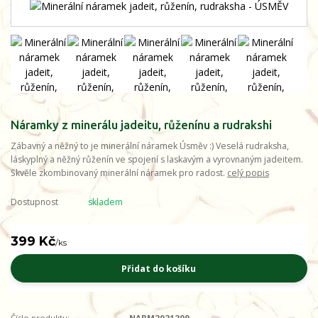
Náramky z minerálu jadeitu, růženínu a rudrakshi
Zábavný a něžný to je minerální náramek Úsměv :) Veselá rudraksha,
láskyplný a něžný růženín ve spojení s laskavým a vyrovnaným jadeitem.
Skvěle zkombinovaný minerální náramek pro radost.
celý popis
Dostupnost
skladem
399 Kč
/
ks
Přidat do košíku
Číslo produktu:
NARM2021209