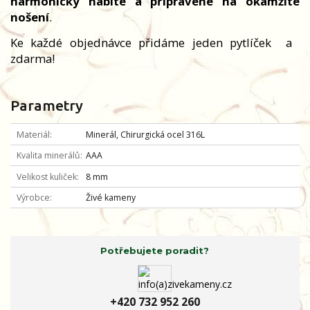
harmonicky nabité a připravené na okamžité
nošení
.
Ke každé objednávce přidáme jeden pytlíček
a
zdarma!
Parametry
Materiál
Minerál, Chirurgická ocel 316L
Kvalita minerálů
AAA
Velikost kuliček
8 mm
Výrobce
Živé kameny
Potřebujete poradit?
+420 732 952 260