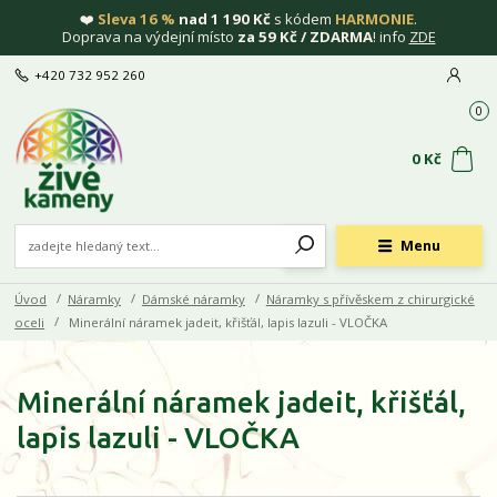
❤️
Sleva 16 %
nad 1 190 Kč
s kódem
HARMONIE
.
Doprava na výdejní místo
za 59 Kč / ZDARMA
! info
ZDE
+420 732 952 260
0
0 Kč
Menu
Úvod
Náramky
Dámské náramky
Náramky s přívěskem z chirurgické
oceli
Minerální náramek jadeit, křišťál, lapis lazuli - VLOČKA
Minerální náramek jadeit, křišťál,
lapis lazuli - VLOČKA