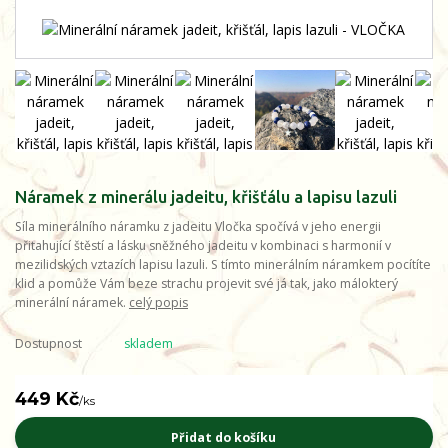
Náramek z minerálu jadeitu, křišťálu a lapisu lazuli
Síla minerálního náramku z jadeitu Vločka spočívá v jeho energii
přitahující štěstí a lásku sněžného jadeitu v kombinaci s harmonií v
mezilidských vztazích lapisu lazuli. S tímto minerálním náramkem pocítíte
klid a pomůže Vám beze strachu projevit své já tak, jako málokterý
minerální náramek.
celý popis
Dostupnost
skladem
449 Kč
/
ks
Přidat do košíku