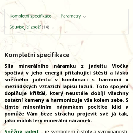
Kompletní specifikace
Parametry
Související zboží
14
Kompletní specifikace
Síla minerálního náramku z jadeitu Vločka
spočívá v jeho energii přitahující štěstí a lásku
sněžného jadeitu v kombinaci s harmonií v
mezilidských vztazích lapisu lazuli. Toto spojení
doplňuje křišťál, který neustále dobíjí všechny
ostatní kameny a harmonizuje vše kolem sebe. S
tímto minerálním náramkem pocítíte klid a
pomůže Vám beze strachu projevit své já tak,
jako málokterý minerální náramek.
Sněžný jadeit
– je symbolem čistoty a vyrovnanosti.