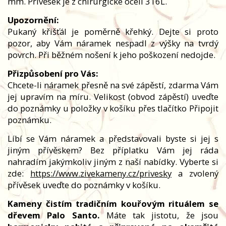
mm. Přívěsek je z chirurgic
ké oceli 316L.
Upozornění:
Pukaný křišťál je poměrně křehký. Dejte si proto
pozor, aby Vám náramek nespadl z výšky na tvrdý
povrch. Při běžném nošení k jeho poškození nedojde.
Přizpůsobení pro Vás:
Chcete-li náramek přesně na své zápěstí, zdarma Vám
jej upravím na míru. Velikost (obvod zápěstí) uveďte
do poznámky u položky v košíku přes tlačítko Připojit
poznámku.
Líbí se Vám náramek a představovali byste si jej s
jiným přívěskem? Bez příplatku Vám jej ráda
nahradím jakýmkoliv jiným z naší nabídky. Vyberte si
zde:
https://www.zivekameny.cz/privesky
a zvolený
přívěsek uveďte do poznámky v košíku.
Kameny čistím tradičním kouřovým rituálem se
dřevem Palo Santo.
Máte tak jistotu, že jsou