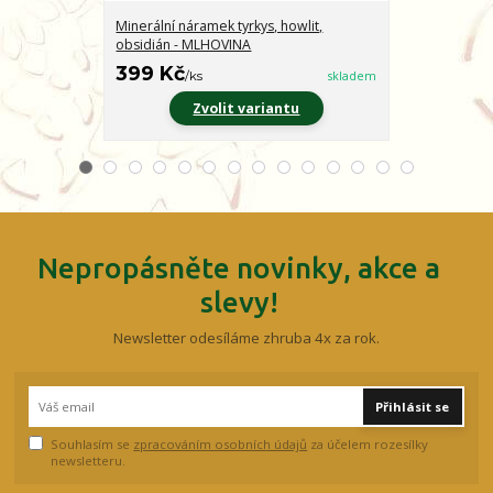
Minerální náramek tyrkys, howlit,
Minerální nár
obsidián - MLHOVINA
CHARAKTER
399 Kč
399 Kč
/
ks
skladem
/
ks
Zvolit variantu
Z
Nepropásněte novinky, akce a
slevy!
Newsletter odesíláme zhruba 4x za rok.
Přihlásit se
Souhlasím se
zpracováním osobních údajů
za účelem rozesílky
newsletteru.