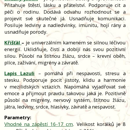
Přitahuje štěstí, lásku a přátelství. Podporuje cit a
péči o rodinu. Dodává odvahu rozhodnout se a
projevit své skutečné já. Usnadňuje komunikaci.
Posiluje ledviny a nadledvinky, imunitu, hojí rány a
usnadňuje porody.
Křišťál
–
je univerzálním kamenem se silnou léčivou
energií. Uklidňuje, čistí a dobíjí nás svou pozitivní
silou. Působí na štítnou žlázu, srdce – krevní oběh,
plíce, zažívání, migrény a závratě.
Lapis Lazuli
– pomáhá při nespavosti, stresu a
stesku. Podporuje pocit jistoty, klidu a harmonie
v mezilidských vztazích. Napomáhá vyjadřovat své
emoce a přijmout pravdu takovou jaká je. Pozitivně
působí na migrény, nervový systém, štítnou žlázu,
játra, ledviny, srdce, hlasivky, závratě a nespavost.
Parametry:
Vhodné na zápěstí 16-17 cm
. Velikost korálků je 8