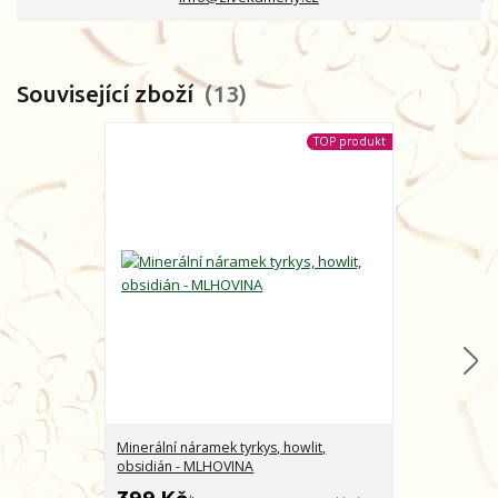
Související zboží
13
TOP produkt
Minerální náramek tyrkys, howlit,
Minerální nár
obsidián - MLHOVINA
CHARAKTER