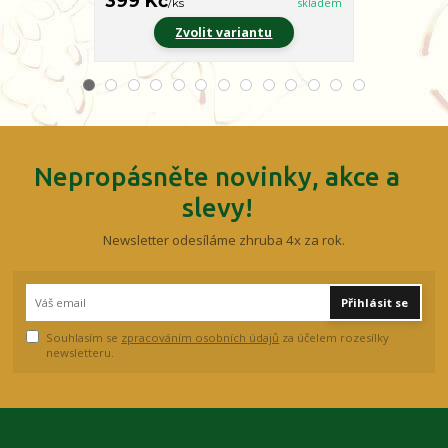
399 Kč
399 Kč
/
ks
skladem
/
ks
Zvolit variantu
Z
Nepropásněte novinky, akce a
slevy!
Newsletter odesíláme zhruba 4x za rok.
Přihlásit se
Souhlasím se
zpracováním osobních údajů
za účelem rozesílky
newsletteru.