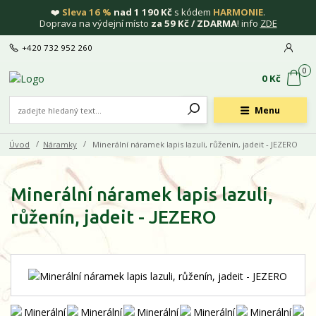
❤️
Sleva 16 %
nad 1 190 Kč
s kódem
HARMONIE
.
Doprava na výdejní místo
za 59 Kč / ZDARMA
! info
ZDE
+420 732 952 260
0
0 Kč
Menu
Úvod
Náramky
Minerální náramek lapis lazuli, růženín, jadeit - JEZERO
Minerální náramek lapis lazuli,
růženín, jadeit - JEZERO