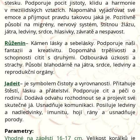
stesku. Podporuje pocit jistoty, klidu a harmonie
v mezilidských vztazích. Napomáhá vyjadřovat své
emoce a přijmout pravdu takovou jaká je. Pozitivně
působí na migrény, nervový systém, štítnou žlázu,
játra, ledviny, srdce, hlasivky, závratě a nespavost.
Růženín
– Kámen lásky a sebelásky. Podporuje naši
fantazii a kreativitu. Dopomáhá trpělivosti a
schopnosti cítit s druhými. Odbourává úzkosti a
strachy. Působí blahodárně na játra, srdce, ledviny a
reprodukční orgány.
Jadeit
– je symbolem čistoty a vyrovnanosti. Přitahuje
štěstí, lásku a přátelství. Podporuje cit a péči o
rodinu. Dodává odvahu rozhodnout se a projevit své
skutečné já. Usnadňuje komunikaci. Posiluje ledviny
a nadledvinky, imunitu, hojí rány a usnadňuje
porody.
Parametry:
Vhodné na zápěstí 16-17 cm
. Velikost korálků je