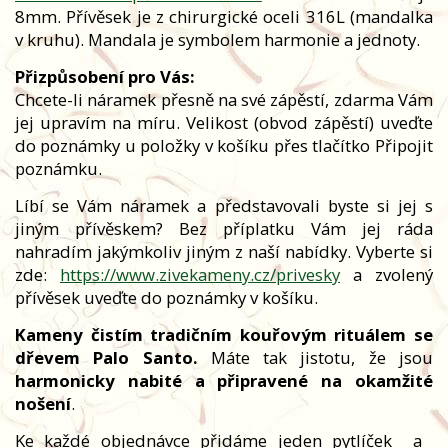
8mm. Přívěsek je z chirurgické oceli 316L (mandalka
v kruhu). Mandala je symbolem harmonie a jednoty.
Přizpůsobení pro Vás:
Chcete-li náramek přesně na své zápěstí, zdarma Vám
jej upravím na míru. Velikost (obvod zápěstí) uveďte
do poznámky u položky v košíku přes tlačítko Připojit
poznámku.
Líbí se Vám náramek a představovali byste si jej s
jiným přívěskem? Bez příplatku Vám jej ráda
nahradím jakýmkoliv jiným z naší nabídky. Vyberte si
zde:
https://www.zivekameny.cz/privesky
a zvolený
přívěsek uveďte do poznámky v košíku.
Kameny čistím tradičním kouřovým rituálem se
dřevem Palo Santo.
Máte tak jistotu, že jsou
harmonicky nabité a připravené na okamžité
nošení
.
Ke každé objednávce přidáme jeden pytlíček
a