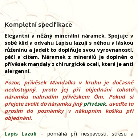
Kompletní specifikace
Elegantní a něžný minerální náramek. Spojuje v
sobě klid a odvahu Lapisu lazuli s něhou a láskou
růženínu a jadeit to doplňuje svou vyrovnaností,
péčí a citem. Náramek z minerálů je doplněn o
přívěsek mandaly z chirurgické oceli, která je anti
alergenní.
Pozor, přívěsek Mandalka v kruhu je dočasně
nedostupný, proto jej při objednání tohoto
náramku nahradím přívěskem Óm. Pokud si
přejete zvolit do náramku jiný
přívěsek
, uveďte to
prosím do poznámky v nákupním košíku při
objednání.
Lapis Lazuli
– pomáhá při nespavosti, stresu a