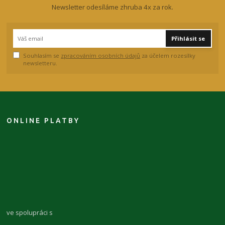
Newsletter odesíláme zhruba 4x za rok.
Přihlásit se
Souhlasím se
zpracováním osobních údajů
za účelem rozesílky
newsletteru.
ONLINE PLATBY
ve spolupráci s