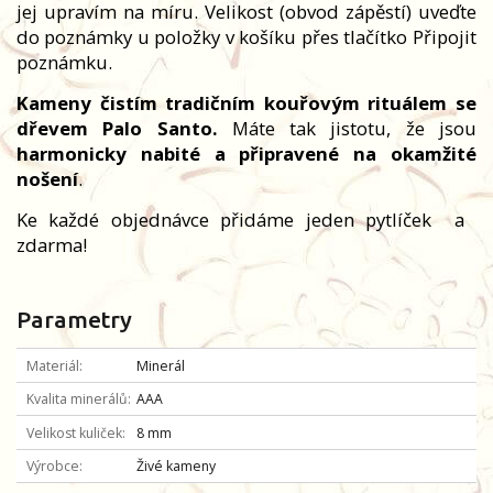
jej upravím na míru. Velikost (obvod zápěstí) uveďte
do poznámky u položky v košíku přes tlačítko Připojit
poznámku.
Kameny čistím tradičním kouřovým rituálem se
dřevem Palo Santo.
Máte tak jistotu, že jsou
harmonicky nabité a připravené na okamžité
nošení
.
Ke každé objednávce přidáme jeden pytlíček
a
zdarma!
Parametry
Materiál
Minerál
Kvalita minerálů
AAA
Velikost kuliček
8 mm
Výrobce
Živé kameny