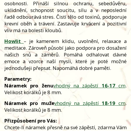
osobnosti. Přináší silnou ochranu, sebedůvěru,
uklidnění, schopnost soucitu, sílu a v neposlední
řadě odbourává stres. Čistí tělo od toxinů, podporuje
krevní oběh a trávení. Zastavuje krvácení a pozitivní
vliv má na bolesti kloubů.
Howlit
–
je kamenem klidu, uvolnění, relaxace a
meditace. Zároveň působí jako podpora pro dosažení
našich snů a záměrů. Pomáhá odhalovat dávné
emoce a vzorce naší mysli, které je poté možné
jednodušeji přepsat. Napomáhá dobré paměti.
Parametry:
Náramek pro ženu
vhodný na zápěstí
16-17
cm
.
Velikost korálků je 8 mm.
Náramek pro muže
vhodný na zápěstí
18-19
cm
.
Velikost korálků je 8 mm.
Přizpůsobení pro Vás:
Chcete-li náramek přesně na své zápěstí, zdarma Vám