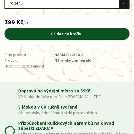
399 Kč
/
ks
Přidat do košíku
Číslo produktu:
NARM2022318-1
Produkt:
Náramky z minerálů
Hlídat cenu / dostupnost
Doprava na výdejní místo za 59Kč
Větší objednávky doručíme ZDARMA. Více ZDE.
S láskou v ČR ručně tvořené
Objednávky odesíláme každý pracovní den
Přizpůsobení kuličkových náramků na obvod
zápěstí ZDARMA