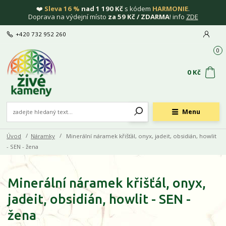
❤️
Sleva 16 %
nad 1 190 Kč
s kódem
HARMONIE
.
Doprava na výdejní místo
za 59 Kč / ZDARMA
! info
ZDE
+420 732 952 260
0
0 Kč
Menu
Úvod
Náramky
Minerální náramek křišťál, onyx, jadeit, obsidián, howlit
- SEN - žena
Minerální náramek křišťál, onyx,
jadeit, obsidián, howlit - SEN -
žena