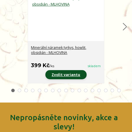
Minerální náramek tyrkys, howlit,
Minerální nár
obsidián - MLHOVINA
CHARAKTER
399 Kč
399 Kč
/
ks
skladem
/
ks
Zvolit variantu
Z
Nepropásněte novinky, akce a
slevy!