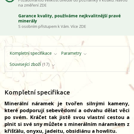
Požadovanou velikost uveďte do poznámky v košíku. Návod
na změření ZDE
Garance kvality, používáme nejkvalitnější pravé
minerály
S osobním přístupem k Vám. Více ZDE
Kompletní specifikace
Parametry
Související zboží
17
Kompletní specifikace
Minerální náramek je tvořen silnými kameny,
které podporují sebevědomí a odvahu dělat věci
po svém. Kráčet tak jistě svou vlastní cestou a
plnit si své sny můžete s minerálním náramkem z
křišťálu, onyxu, jadeitu, obsidiánu a howlitu.