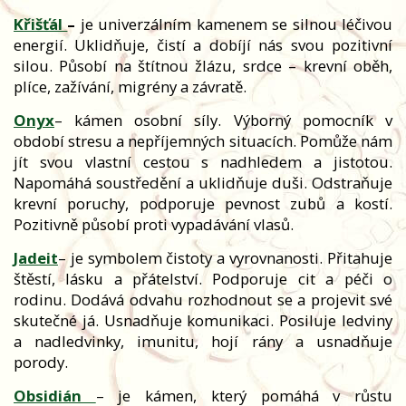
Křišťál
–
je univerzálním kamenem se silnou léčivou
energií. Uklidňuje, čistí a dobíjí nás svou pozitivní
silou. Působí na štítnou žlázu, srdce – krevní oběh,
plíce, zažívání, migrény a závratě.
Onyx
– kámen osobní síly. Výborný pomocník v
období stresu a nepříjemných situacích. Pomůže nám
jít svou vlastní cestou s nadhledem a jistotou.
Napomáhá soustředění a uklidňuje duši. Odstraňuje
krevní poruchy, podporuje pevnost zubů a kostí.
Pozitivně působí proti vypadávání vlasů.
Jadeit
– je symbolem čistoty a vyrovnanosti. Přitahuje
štěstí, lásku a přátelství. Podporuje cit a péči o
rodinu. Dodává odvahu rozhodnout se a projevit své
skutečné já. Usnadňuje komunikaci. Posiluje ledviny
a nadledvinky, imunitu, hojí rány a usnadňuje
porody.
Obsidián
– je kámen, který pomáhá v růstu