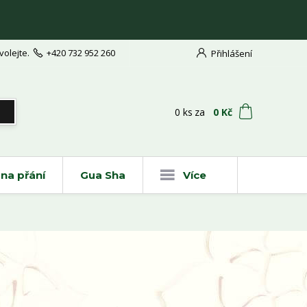
volejte.
+420 732 952 260
Přihlášení
t
0
ks
za
0 Kč
na přání
Gua Sha
Více