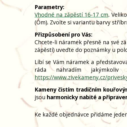
Parametry:
Vhodné na zápěstí 16-17 cm
. Velik
(Óm). Zvolte si variantu barvy stříb
Přizpůsobení pro Vás:
Chcete-li náramek přesně na své zá
zápěstí) uveďte do poznámky u polo
Líbí se Vám náramek a představoval
ráda nahradím jakýmkoliv
https://www.zivekameny.cz/privesk
Kameny čistím tradičním kouřový
jsou
harmonicky nabité a připrave
Ke každé objednávce přidáme jeden