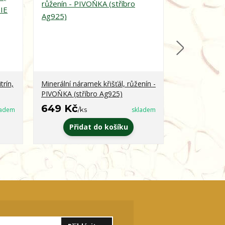
trín,
Minerální náramek křišťál, růženín -
Minerální ná
PIVOŇKA (stříbro Ag925)
obsidián - 
649 Kč
399 Kč
ladem
/
ks
skladem
/
k
Přidat do košíku
Zvo