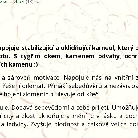
isející zboží
13
uje stabilizující a uklidňující karneol, který p
ivotu. S tygřím okem, kamenem odvahy, och
ích kamenů :)
 zároveň motivace. Napojuje nás na vnitřní z
 řešení dilemat. Přináší sebedůvěru a nezávislost
e hojení zlomenin a ulevuje od křečí.
izuje. Dodává sebevědomí a sebe přijetí. Umožňu
í city a zlost uklidňuje a mění je v lásku a poc
 ledviny. Zvyšuje plodnost a celkově velice poz