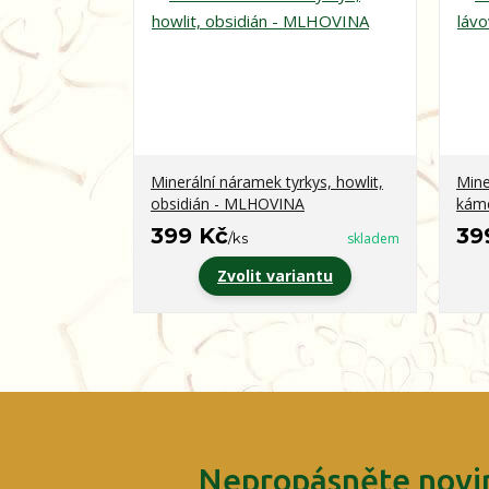
Minerální náramek tyrkys, howlit,
Mine
obsidián - MLHOVINA
kám
399 Kč
39
/
ks
skladem
Zvolit variantu
Nepropásněte novin