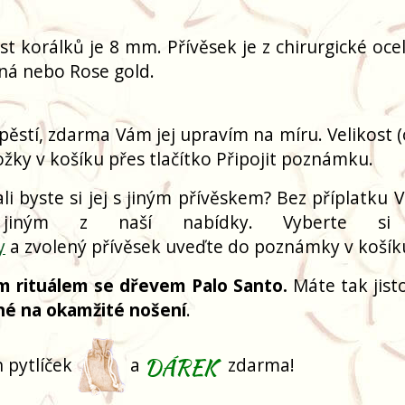
ost korálků je 8 mm.
Přívěsek je z chirurgické oce
rná nebo Rose gold.
pěstí, zdarma Vám jej upravím na míru. Velikost 
žky v košíku přes tlačítko Připojit poznámku.
i byste si jej s jiným přívěskem? Bez příplatku V
 jiným z naší nabídky. Vyberte si
y
a zvolený přívěsek uveďte do poznámky v košík
m rituálem se dřevem Palo Santo.
Máte tak jisto
né na okamžité nošení
.
 pytlíček
a
zdarma!