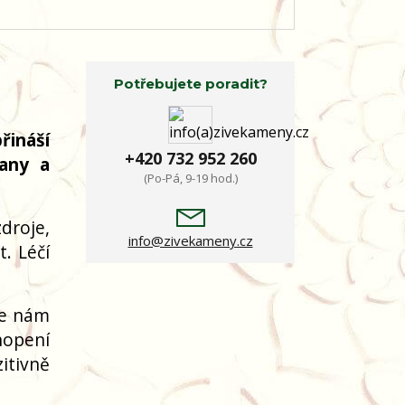
Potřebujete poradit?
řináší
+420 732 952 260
rany a
(Po-Pá, 9-19 hod.)
droje,
info@zivekameny.cz
. Léčí
je nám
hopení
itivně