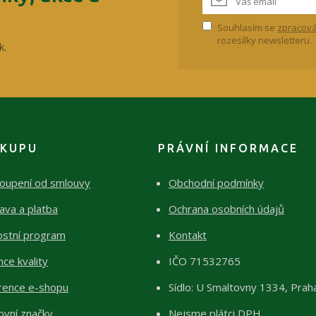
Souhlasím se
zpracová
rozesílky newsletteru.
k.
ÁKUPU
PRÁVNÍ INFORMACE
oupení od smlouvy
Obchodní podmínky
ava a platba
Ochrana osobních údajů
ostní program
Kontakt
ce kvality
IČO 71532765
rence e-shopu
Sídlo: U Smaltovny 1334, Prah
ovní značky
Nejsme plátci DPH