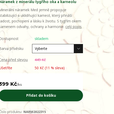
Náramek z minerálu tygřího oka a karneolu
Minerální náramek Med jemně propojuje
stabilizující a uklidňující karneol, který přináší
radost, pochopení a lásku k životu. S tygřím okem
kamenem odvahy, ochrany a harmonie.
celý popis
Dostupnost
skladem
Barva přívěsku
Cena před slevou
449 Kč
Ušetříte
50 Kč (
11
% sleva)
399 Kč
/
ks
Přidat do košíku
Číslo produktu:
NARM2022315