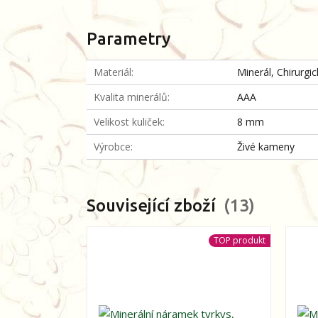
Parametry
Materiál
Minerál, Chirurgi
Kvalita minerálů
AAA
Velikost kuliček
8 mm
Výrobce
Živé kameny
Související zboží
13
TOP produkt