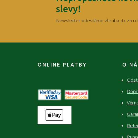
slevy!
Newsletter odesíláme zhruba 4x za ro
ONLINE PLATBY
O N
Odst
Dopr
Věrn
Garan
Refe
Punc