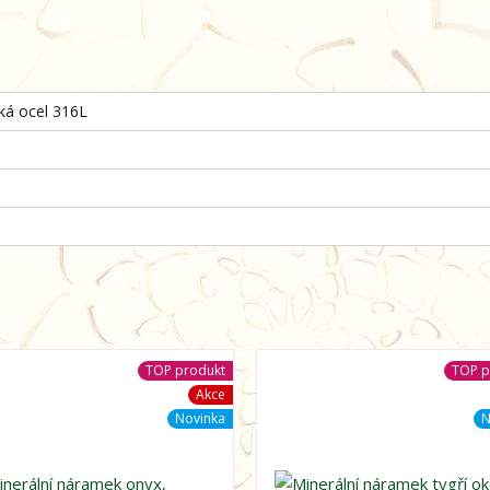
cká ocel 316L
TOP produkt
TOP p
Akce
Novinka
N