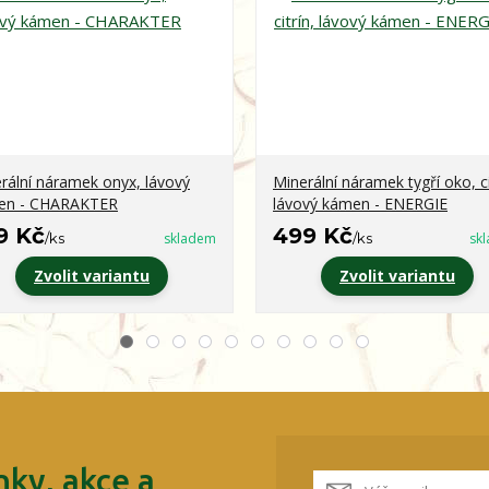
rální náramek onyx, lávový
Minerální náramek tygří oko, ci
en - CHARAKTER
lávový kámen - ENERGIE
9 Kč
499 Kč
/
ks
skladem
/
ks
sk
Zvolit variantu
Zvolit variantu
ky, akce a