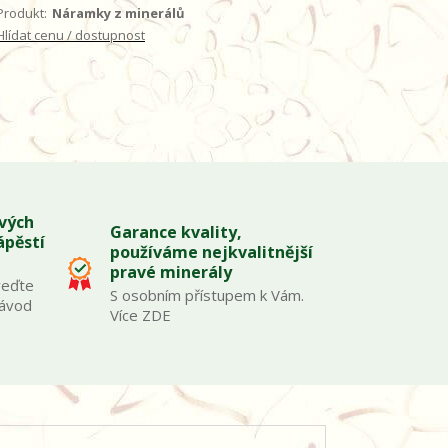
Produkt:
Náramky z minerálů
Hlídat cenu / dostupnost
ových
Garance kvality,
ápěstí
používáme nejkvalitnější
pravé minerály
veďte
S osobním přístupem k Vám.
Návod
Více ZDE