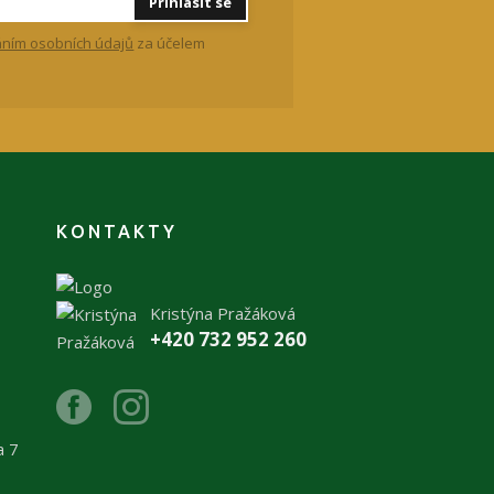
Přihlásit se
ním osobních údajů
za účelem
KONTAKTY
Kristýna Pražáková
+420 732 952 260
a 7