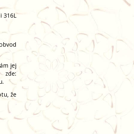
li 316L
(obvod
ám jej
 zde:
u.
tu, že