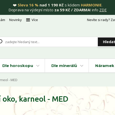
❤️
Sleva 16 %
nad 1 190 Kč
s kódem
HARMONIE
.
Doprava na výdejní místo
za 59 Kč / ZDARMA
! info
ZDE
nám
Novinky
Více
Nevíte si rady? Za
Hleda
Dle horoskopu
Dle minerálů
Náramek 
rneol - MED
 oko, karneol - MED