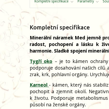
Kompletní specifikace
Parametry
Souv
Kompletní specifikace
Minerální náramek Med jemně propoj
radost, pochopení a lásku k ž
harmonie. Sladké spojení mineráln
Tygří oko
– je to kámen ochrany a
podporuje dosahování našich cílů a
zrak, krk, pohlavní orgány. Urychluj
Karneol
- kámen, který nás stabil
pochopit a zjemnit okolí. Negativn
k životu. Podporuje metabolismus a
působí na ženské orgány.