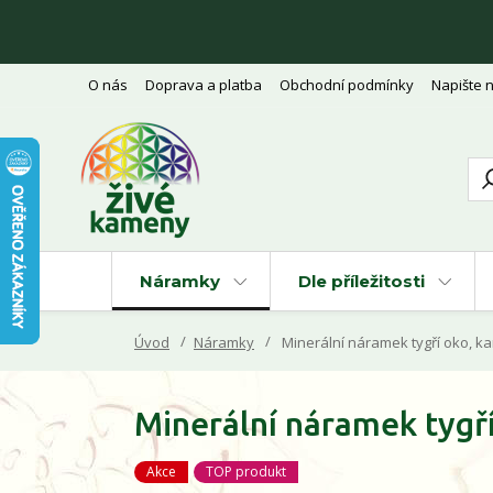
O nás
Doprava a platba
Obchodní podmínky
Napište 
Náramky
Dle příležitosti
Úvod
Náramky
Minerální náramek tygří oko, ka
Minerální náramek tygří
Akce
TOP produkt