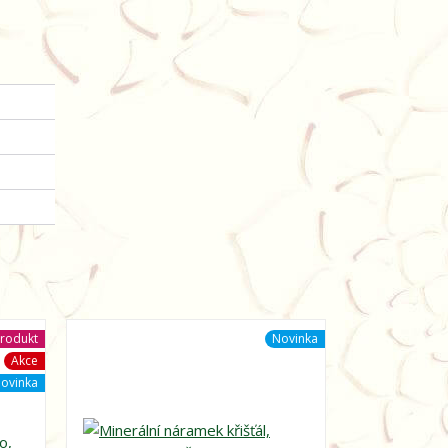
rodukt
Novinka
Akce
ovinka