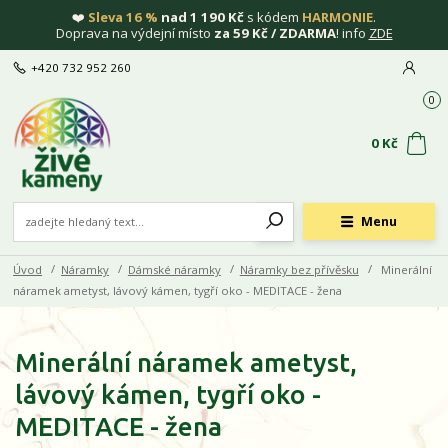
❤️
Sleva 16 %
nad 1 190 Kč
s kódem
HARMONIE
.
Doprava na výdejní místo
za 59 Kč / ZDARMA
! info
ZDE
+420 732 952 260
0
0 Kč
Menu
Úvod
Náramky
Dámské náramky
Náramky bez přívěsku
Minerální
náramek ametyst, lávový kámen, tygří oko - MEDITACE - žena
Minerální náramek ametyst,
lávový kámen, tygří oko -
MEDITACE - žena