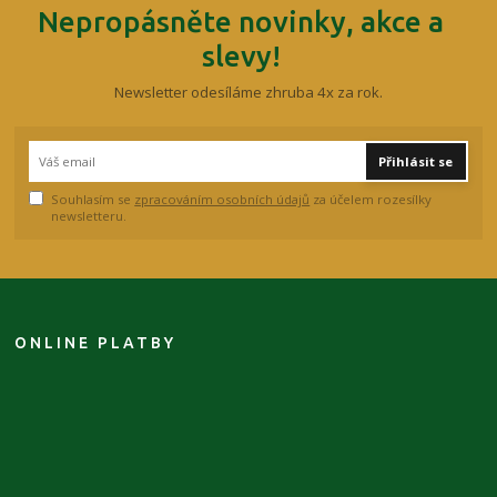
Nepropásněte novinky, akce a
slevy!
Newsletter odesíláme zhruba 4x za rok.
Přihlásit se
Souhlasím se
zpracováním osobních údajů
za účelem rozesílky
newsletteru.
ONLINE PLATBY