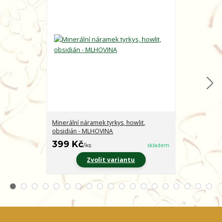
Minerální náramek tyrkys, howlit,
Minerální nár
obsidián - MLHOVINA
CHARAKTER
399 Kč
399 Kč
/
ks
skladem
/
ks
Zvolit variantu
Z