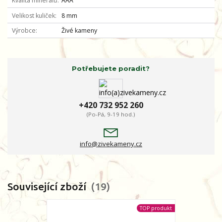
Kvalita minerálů
AAA
Velikost kuliček
8 mm
Výrobce
Živé kameny
Potřebujete poradit?
+420 732 952 260
(Po-Pá, 9-19 hod.)
info@zivekameny.cz
Související zboží
19
TOP produkt