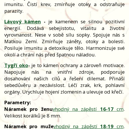
imunitu. Čistí krev, zmírňuje otoky a odstraňuje
parazity.
Lávový kámen
-
je kamenem se silnou pozitivní
energií. Dodává sebejistotu, vitalitu a životní
vyrovnanost. Nese v sobě sílu sopky. Spojuje nás s
Matkou Zemí. Zmírňuje záněty, otoky a bolesti.
Posiluje imunitu a detoxikuje tělo. Harmonizuje své
okolí a chrání nás před špatnou náladou.
Tygří oko
-
je to kámen ochrany a zároveň motivace.
Napojuje nás na vnitřní zdroje, podporuje
dosahování našich cílů a řešení dilemat. Přináší
sebedůvěru a nezávislost. Léčí zrak, krk, pohlavní
orgány. Urychluje hojení zlomenin a ulevuje od křečí.
Parametry:
Náramek pro ženu
vhodný na zápěstí
16-17
cm
.
Velikost korálků je 8 mm.
Náramek pro muže
vhodný na zápěstí
18-19
cm
.