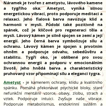
Náramek je tvořen z ametystu, lávového kamene
a tygřího oka.
Ametyst, vyniká silnou
energetickou vibrací, proto podporuje meditaci a
relaxaci. Jeho fialová barva navozuje klid a
harmonii v mysli. Půdobí také pozitivně na
spánek, což je klíčové pro regeneraci těla a
mysli.
Lávový kámen je silně spojen se zemí a její
energií. Jeho černá barva symbolizuje sílu a
ochranu. Lávový kámen je spojen s prvotním
ohněm a podporuje odvahu, sebedůvěru a
stabilitu.
Tygří oko, je oblíbené pro svou
ochrannou energii a podporu v emocionálním
životě. Jeho hnědá barva a charakteristický
pruhovaný vzor připomínají sílu a eleganci tygra.
Ametyst
-
je kamenem ochrany, klidu a kvalitního
spánku. Pomáhá překonávat psychické bloky, staré
nefunkční mentální vzorce, obavy, zlobu, strach a
vztek. Podporuje intuici. Zvyšuje naše vibrace.
Podporuje metabolismus, endokrinní systém a