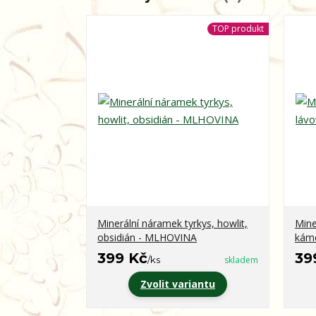
TOP produkt
Minerální náramek tyrkys, howlit,
Mine
obsidián - MLHOVINA
kám
399 Kč
39
/
ks
skladem
Zvolit variantu