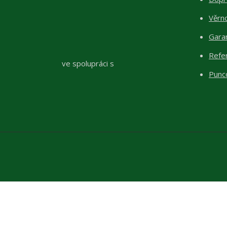
Věrn
Garan
Refe
ve spolupráci s
Punc