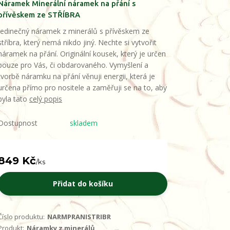
Náramek Minerální náramek na přání s
přívěskem ze STŘÍBRA
Jedinečný náramek z minerálů s přívěskem ze
stříbra, který nemá nikdo jiný. Nechte si vytvořit
náramek na přání. Originální kousek, který je určen
pouze pro Vás, či obdarovaného. Vymyšlení a
tvorbě náramku na přání věnuji energii, která je
určena přímo pro nositele a zaměřuji se na to, aby
byla tato
celý popis
Dostupnost
skladem
849 Kč
/
ks
Přidat do košíku
Číslo produktu:
NARMPRANISTRIBR
Produkt:
Náramky z minerálů