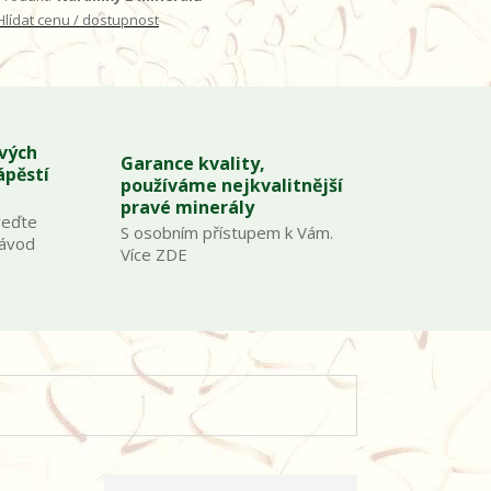
Hlídat cenu / dostupnost
ových
Garance kvality,
ápěstí
používáme nejkvalitnější
pravé minerály
veďte
S osobním přístupem k Vám.
Návod
Více ZDE