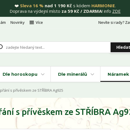
❤️
Sleva 16 %
nad 1 190 Kč
s kódem
HARMONIE
.
Doprava na výdejní místo
za 59 Kč / ZDARMA
! info
ZDE
nám
Novinky
Více
Nevíte si rady? Za
Hleda
Dle horoskopu
Dle minerálů
Náramek 
přání s přívěskem ze STŘÍBRA Ag925
řání s přívěskem ze STŘÍBRA Ag