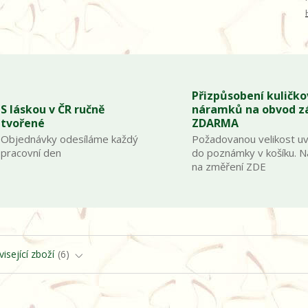
Přizpůsobení kuličk
S láskou v ČR ručně
náramků na obvod z
tvořené
ZDARMA
Objednávky odesíláme každý
Požadovanou velikost u
pracovní den
do poznámky v košíku. 
na změření ZDE
isející zboží
6