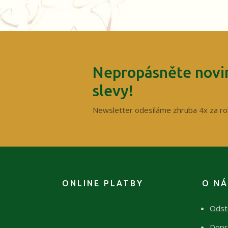
Nepropásněte novin
slevy!
Newsletter odesíláme zhruba 4x za ro
ONLINE PLATBY
O N
Odst
Dopr