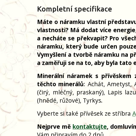
Kompletní specifikace
Máte o náramku vlastní představ
vlastnosti? Má dodat více energie
a necháte se překvapit? Pro všech
náramku, který bude určen pouze
Vymyšlení a tvorbě náramku na přá
a zaměřuji se na to, aby byla tat
Minerální náramek
s přívěskem z
těchto minerálů
: Achát, Ametyst, A
(čirý, mléčný, praskaný), Lapis la
(hnědé, růžové), Tyrkys.
Vyberte si také přívěsek ze stříbra
A
Nejprve mě
kontaktujte
, domluví
Vám připravím do 2 dnů.