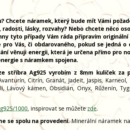
u? Chcete náramek, který bude mít Vámi poža
, radosti, lásky, rozvahy? Nebo chcete něco os
ny tyto případy Vám ráda připravím originální
 pro Vás, či obdarovaného, pokud se jedná o 
ní věnuji energii, která je určena přímo pro no
o energie s náramkem spojena.
e stříbra Ag925 vyrobím z 8mm kuliček za p
vanturín, Citrín, Granát, Jadeit, Jaspis, Karneol, 
zuli, Lávový kámen, Obsidián, Onyx, Růženín, Tyg
g925/1000
, inspirovat se můžete
zde
.
me se spolu na provedení.
Minerální náramek na