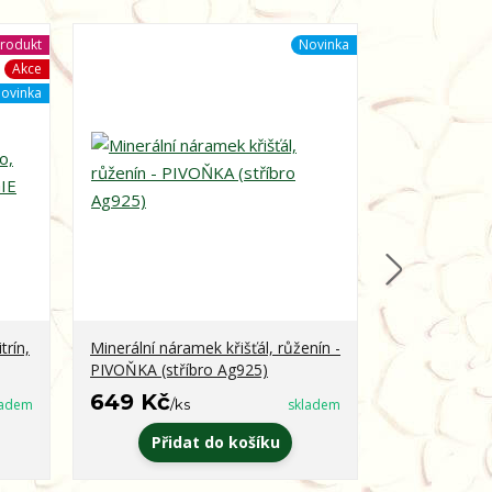
rodukt
Novinka
Akce
ovinka
trín,
Minerální náramek křišťál, růženín -
Minerální ná
PIVOŇKA (stříbro Ag925)
obsidián - 
649 Kč
399 Kč
ladem
/
ks
skladem
/
k
Přidat do košíku
Zvo