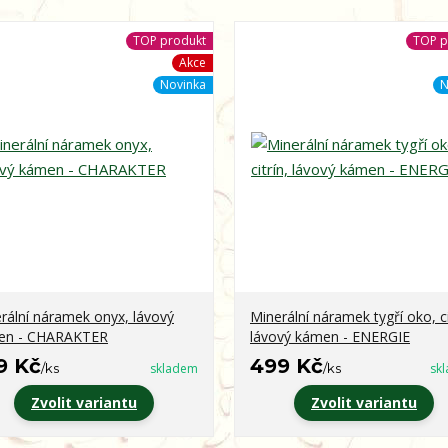
TOP produkt
TOP p
Akce
Novinka
N
rální náramek onyx, lávový
Minerální náramek tygří oko, ci
en - CHARAKTER
lávový kámen - ENERGIE
9 Kč
499 Kč
/
ks
skladem
/
ks
sk
Zvolit variantu
Zvolit variantu