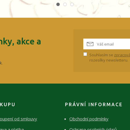
ky, akce a
Souhlasím se
zpracová
rozesílky newsletteru.
k.
ÁKUPU
PRÁVNÍ INFORMACE
oupení od smlouvy
Obchodní podmínky
ava a platba
Ochrana osobních údajů