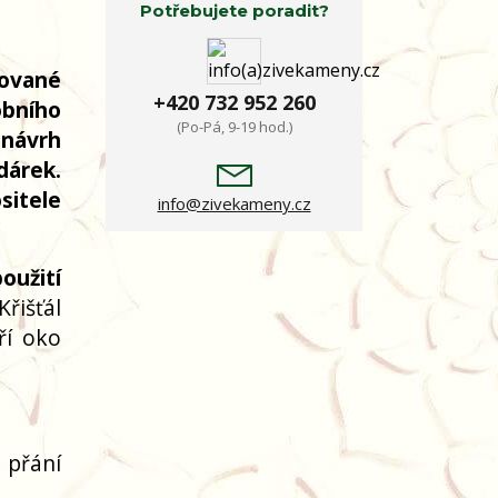
Potřebujete poradit?
dované
+420 732 952 260
obního
(Po-Pá, 9-19 hod.)
 návrh
dárek.
sitele
info@zivekameny.cz
oužití
Křišťál
ří oko
 přání