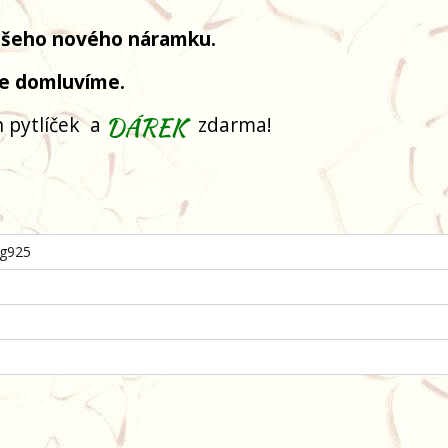
Vašeho nového náramku.
se domluvíme
.
 pytlíček
a
zdarma!
Ag925