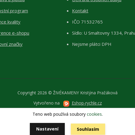
ostní program
Kontakt
ce kvality
IČO 71532765
rence e-shopu
Sídlo: U Smaltovny 1334, Prah
ovní značky
Nejsme plátci DPH
Copyright 2026 © ŽIVÉKAMENY Kristýna Pražáková
Vytvořeno na
Eshop-rychle.cz
Teno web používá soubory
cookies
.
Nastavení
Souhlasím