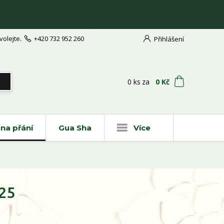
volejte.
+420 732 952 260
Přihlášení
t
0
ks
za
0 Kč
na přání
Gua Sha
Více
925