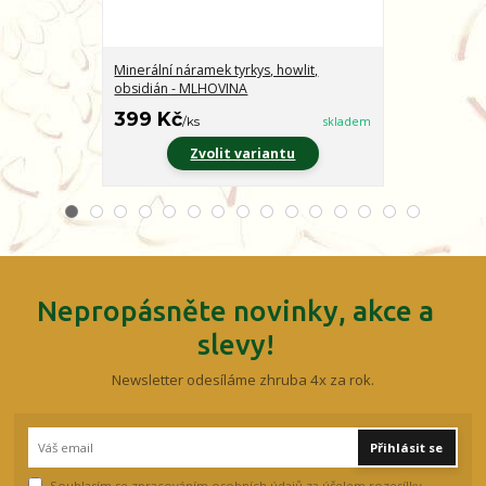
Minerální náramek tyrkys, howlit,
Minerální nár
obsidián - MLHOVINA
CHARAKTER
399 Kč
399 Kč
/
ks
skladem
/
ks
Zvolit variantu
Z
Nepropásněte novinky, akce a
slevy!
Newsletter odesíláme zhruba 4x za rok.
Přihlásit se
Souhlasím se
zpracováním osobních údajů
za účelem rozesílky