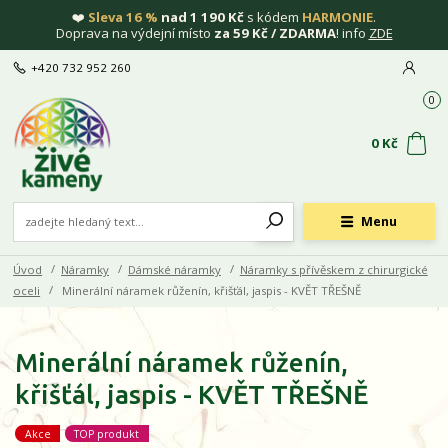
❤️
Sleva 16 %
nad 1 190 Kč
s kódem
HARMONIE
.
Doprava na výdejní místo
za 59 Kč / ZDARMA
! info
ZDE
+420 732 952 260
0
0 Kč
Menu
Úvod
Náramky
Dámské náramky
Náramky s přívěskem z chirurgické
oceli
Minerální náramek růženín, křišťál, jaspis - KVĚT TŘEŠNĚ
Minerální náramek růženín,
křišťál, jaspis - KVĚT TŘEŠNĚ
Akce
TOP produkt