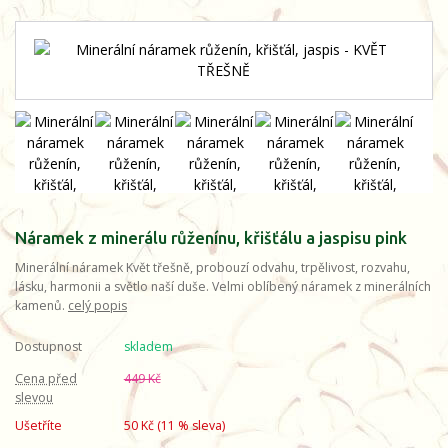
Náramek z minerálu růženínu, křišťálu a jaspisu pink
Minerální náramek Květ třešně, probouzí odvahu, trpělivost, rozvahu,
lásku, harmonii a světlo naší duše. Velmi oblíbený náramek z minerálních
kamenů.
celý popis
Dostupnost
skladem
Cena před
449 Kč
slevou
Ušetříte
50 Kč (
11
% sleva)