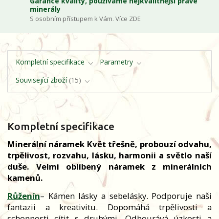
Garance kvality, používáme nejkvalitnější pravé
minerály
S osobním přístupem k Vám. Více ZDE
Kompletní specifikace
Parametry
Související zboží
15
Kompletní specifikace
Minerální náramek Květ třešně, probouzí odvahu,
trpělivost, rozvahu, lásku, harmonii a světlo naší
duše. Velmi oblíbený náramek z minerálních
kamenů.
Růženín
– Kámen lásky a sebelásky. Podporuje naši
fantazii a kreativitu. Dopomáhá trpělivosti a
schopnosti cítit s druhými. Odbourává úzkosti a