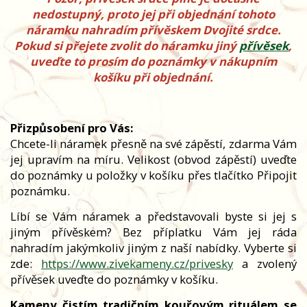
nedostupný, proto jej při objednání tohoto
náramku nahradím přívěskem Dvojité srdce.
Pokud si přejete zvolit do náramku jiný
přívěsek
,
uveďte to prosím do poznámky v nákupním
košíku při objednání.
Přizpůsobení pro Vás:
Chcete-li náramek přesně na své zápěstí, zdarma Vám
jej upravím na míru. Velikost (obvod zápěstí) uveďte
do poznámky u položky v košíku přes tlačítko Připojit
poznámku.
Líbí se Vám náramek a představovali byste si jej s
jiným přívěskem? Bez příplatku Vám jej ráda
nahradím jakýmkoliv jiným z naší nabídky. Vyberte si
zde:
https://www.zivekameny.cz/privesky
a zvolený
přívěsek uveďte do poznámky v košíku.
Kameny čistím tradičním kouřovým rituálem se