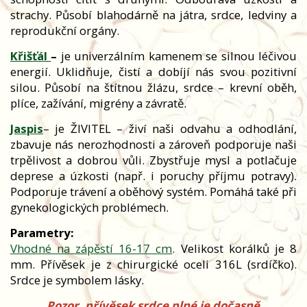
strachy. Působí blahodárně na játra, srdce, ledviny a
reprodukční orgány.
Křišťál
–
je univerzálním kamenem se silnou léčivou
energií. Uklidňuje, čistí a dobíjí nás svou pozitivní
silou. Působí na štítnou žlázu, srdce – krevní oběh,
plíce, zažívání, migrény a závratě.
Jaspis
– je ŽIVITEL – živí naši odvahu a odhodlání,
zbavuje nás nerozhodnosti a zároveň podporuje naši
trpělivost a dobrou vůli. Zbystřuje mysl a potlačuje
deprese a úzkosti (např. i poruchy příjmu potravy).
Podporuje trávení a oběhový systém. Pomáhá také při
gynekologických problémech.
Parametry:
Vhodné na zápěstí 16-17 cm
. Velikost korálků je 8
mm. Přívěsek je z chirurgické oceli 316L (srdíčko).
Srdce je symbolem lásky.
Pozor, přívěsek srdce plné je dočasně