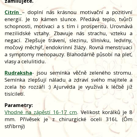
zamilujete.
Citrín
– doplní nás krásnou motivační a pozitivní
energií. Je to kámen slunce. Předává teplo, tvůrčí
schopnosti, motivaci a s tím i prosperitu. Urovnává
mezilidské vztahy. Zbavuje nás strachu, vzteku a
negací. Zlepšuje trávení, slezinu, slinivku, ledviny,
močový měchýř, endokrinní žlázy. Rovná menstruaci
a symptomy menopauzy. Blahodárně působí na pleť,
vlasy a celulitidu.
Rudraksha
- jsou semínka věčně zeleného stromu.
Semínka zlepšují náladu a zdraví svého majitele a
zcela ho rozzáří :) Ajurvéda je využívá k léčbě již
tisíciletí.
Parametry:
Vhodné na zápěstí 16-17 cm
. Velikost korálků je 8
mm. Přívěsek je z chirurgické oceli 316L (Óm
stříbrný)