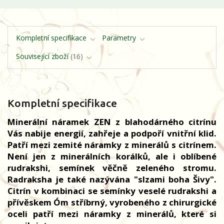
Kompletní specifikace
Parametry
Související zboží
16
Kompletní specifikace
Minerální náramek ZEN z blahodárného citrínu
Vás nabije energií, zahřeje a podpoří vnitřní klid.
Patří mezi zemité náramky z minerálů s citrínem.
Není jen z minerálních korálků, ale i oblíbené
rudrakshi, semínek věčně zeleného stromu.
Radraksha je také nazývána "slzami boha Šivy".
Citrín v kombinaci se semínky veselé rudrakshi a
přívěskem Óm stříbrný, vyrobeného z chirurgické
oceli patří mezi náramky z minerálů, které si