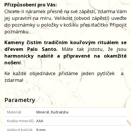
Přizpůsobení pro Vás:
Chcete-li náramek přesně na své zápěstí, zdarma Vám
jej upravím na míru. Velikost (obvod zápěstí) uveďte
do poznámky u položky v košíku přes tlačítko Připojit
poznámku.
Kameny čistím tradičním kouřovým rituálem se
dřevem Palo Santo.
Máte tak jistotu, že jsou
harmonicky nabité a připravené na okamžité
nošení
.
Ke každé objednávce přidáme jeden pytlíček
a
zdarma!
Parametry
Materiál
Minerál, Rudraksha
Kvalita minerálů
AAA
Velikost kuliček
8 mm