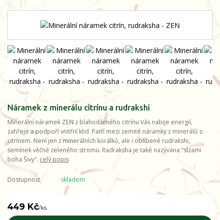
Náramek z minerálu citrínu a rudrakshi
Minerální náramek ZEN z blahodárného citrínu Vás nabije energií,
zahřeje a podpoří vnitřní klid. Patří mezi zemité náramky z minerálů s
citrínem. Není jen z minerálních korálků, ale i oblíbené rudrakshi,
semínek věčně zeleného stromu. Radraksha je také nazývána "slzami
boha Šivy".
celý popis
Dostupnost
skladem
449 Kč
/
ks