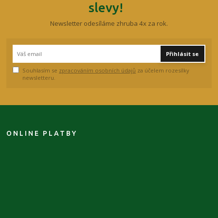
slevy!
Newsletter odesíláme zhruba 4x za rok.
Přihlásit se
Souhlasím se
zpracováním osobních údajů
za účelem rozesílky
newsletteru.
ONLINE PLATBY