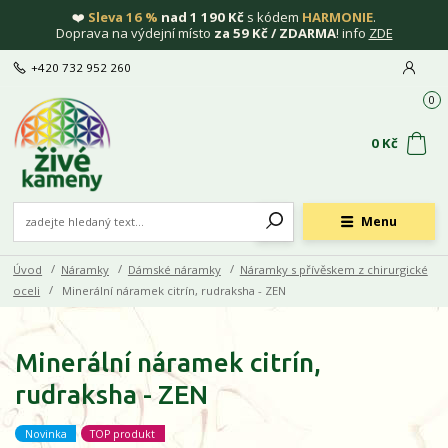
❤️
Sleva 16 %
nad 1 190 Kč
s kódem
HARMONIE
.
Doprava na výdejní místo
za 59 Kč / ZDARMA
! info
ZDE
+420 732 952 260
0
0 Kč
Menu
Úvod
Náramky
Dámské náramky
Náramky s přívěskem z chirurgické
oceli
Minerální náramek citrín, rudraksha - ZEN
Minerální náramek citrín,
rudraksha - ZEN
Novinka
TOP produkt