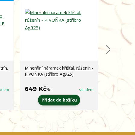
trín,
Minerální náramek křišťál, růženín -
Minerální ná
PIVOŇKA (stříbro Ag925)
obsidián - 
649 Kč
399 Kč
ladem
/
ks
skladem
/
k
Přidat do košíku
Zvo