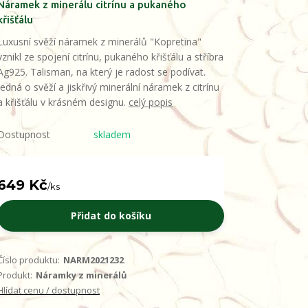
Náramek z minerálu citrínu a pukaného
křišťálu
Luxusní svěží náramek z minerálů "Kopretina"
vznikl ze spojení citrínu, pukaného křišťálu a stříbra
Ag925. Talisman, na který je radost se podívat.
Jedná o svěží a jiskřivý minerální náramek z citrínu
a křišťálu v krásném designu.
celý popis
Dostupnost
skladem
649 Kč
/
ks
Přidat do košíku
Číslo produktu:
NARM2021232
Produkt:
Náramky z minerálů
Hlídat cenu / dostupnost