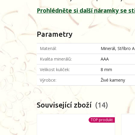
Prohlédněte si další náramky se st
Parametry
Materiál
Minerál, Stříbro 
Kvalita minerálů
AAA
Velikost kuliček
8 mm
Výrobce
Živé kameny
Související zboží
14
TOP produkt