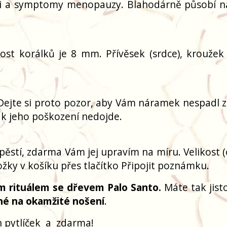
ci a symptomy menopauzy. Blahodárně působí na
ikost korálků je 8 mm. Přívěsek (srdce), kroužek
Dejte si proto pozor, aby Vám náramek nespadl z
 k jeho poškození nedojde.
pěstí, zdarma Vám jej upravím na míru. Velikost 
žky v košíku přes tlačítko Připojit poznámku.
m rituálem se dřevem Palo Santo.
Máte tak jisto
né na okamžité nošení
.
 pytlíček
a
zdarma!