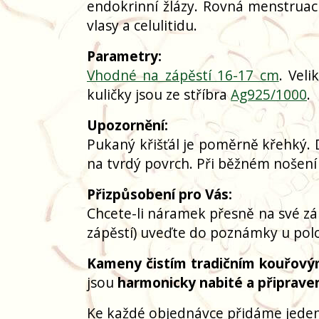
endokrinní žlázy. Rovná menstrua
vlasy a celulitidu.
Parametry:
Vhodné na zápěstí 16-17 cm
. Vel
kuličky jsou ze stříbra
Ag925/1000
.
Upozornění:
Pukaný křišťál je poměrně křehký. 
na tvrdý povrch. Při běžném nošení
Přizpůsobení pro Vás:
Chcete-li náramek přesně na své zá
zápěstí) uveďte do poznámky u polo
Kameny čistím tradičním kouřový
jsou
harmonicky nabité a připrave
Ke každé objednávce přidáme jeden