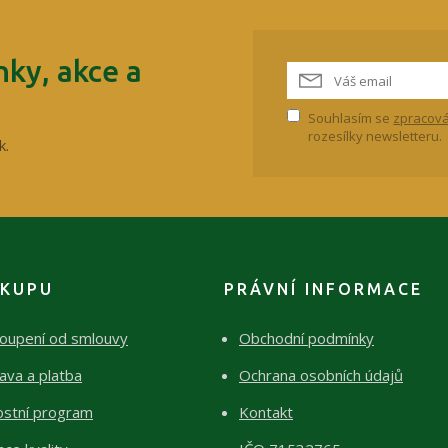
ky, akce a
Souhlasím se
zpracová
rozesílky newsletteru.
k.
ÁKUPU
PRÁVNÍ INFORMACE
oupení od smlouvy
Obchodní podmínky
ava a platba
Ochrana osobních údajů
ostní program
Kontakt