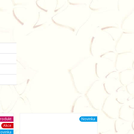
rodukt
Novinka
Akce
ovinka