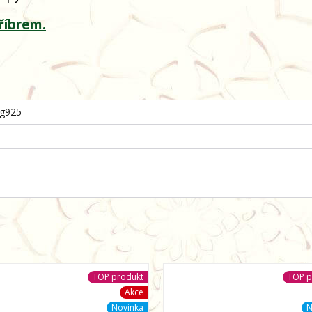
říbrem.
Ag925
TOP produkt
TOP p
Akce
Novinka
N