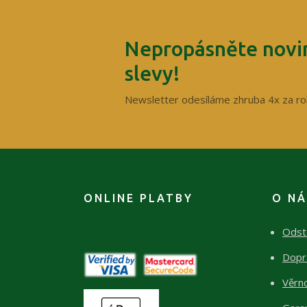
Nepropásněte novin
slevy!
Newsletter odesíláme zhruba 4x za ro
ONLINE PLATBY
O N
Odst
Dopr
Věrn