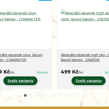
rální náramek onyx, lávový
Minerální náramek tygří oko, ci
en - CHARAKTER
lávový kámen - ENERGIE
9 Kč
499 Kč
/
ks
skladem
/
ks
sk
Zvolit variantu
Zvolit variantu