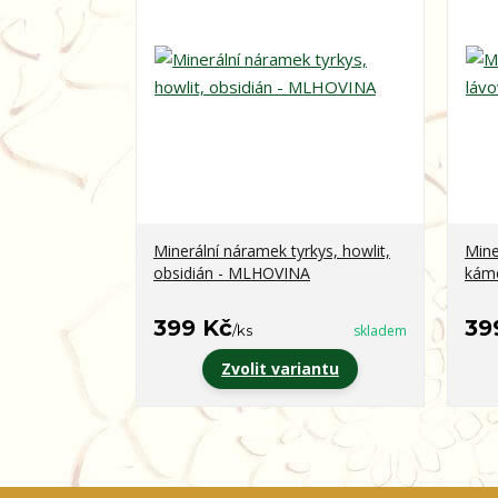
Minerální náramek tyrkys, howlit,
Mine
obsidián - MLHOVINA
kám
399 Kč
39
/
ks
skladem
Zvolit variantu