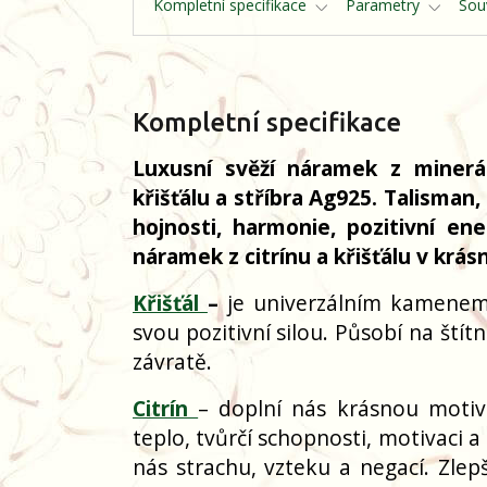
Kompletní specifikace
Parametry
Souv
Kompletní specifikace
Luxusní svěží náramek z minerál
křišťálu a stříbra Ag925. Talisman
hojnosti, harmonie, pozitivní ene
náramek z citrínu a křišťálu v krá
Křišťál
–
je univerzálním kamenem s
svou pozitivní silou. Působí na štít
závratě.
Citrín
– doplní nás krásnou motiva
teplo, tvůrčí schopnosti, motivaci a
nás strachu, vzteku a negací. Zlepš