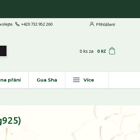
volejte.
+420 732 952 260
Přihlášení
t
0
ks
za
0 Kč
na přání
Gua Sha
Více
g925)