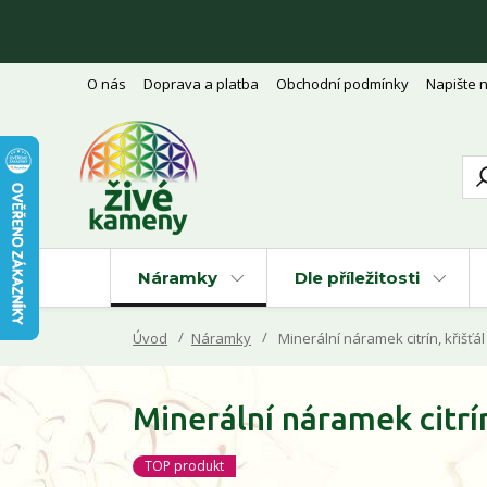
O nás
Doprava a platba
Obchodní podmínky
Napište 
Náramky
Dle příležitosti
Úvod
Náramky
Minerální náramek citrín, křišťál
Minerální náramek citrí
TOP produkt