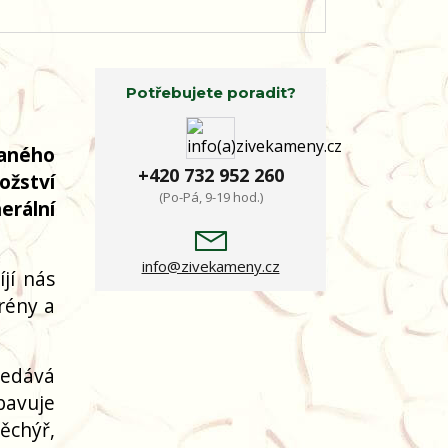
Potřebujete poradit?
kaného
+420 732 952 260
ožství
(Po-Pá, 9-19 hod.)
erální
info@zivekameny.cz
jí nás
grény a
ředává
Zbavuje
ěchýř,