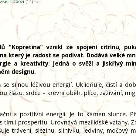
isející zboží
14
ů "Kopretina" vznikl ze spojení citrínu, pu
, na který je radost se podívat. Dodává velké mn
rgie a kreativity. Jedná o svěží a jiskřivý min
sném designu.
e silnou léčivou energií. Uklidňuje, čistí a dobí
nou žlázu, srdce – krevní oběh, plíce, zažívání, mi
ční a pozitivní energií. Je to kámen slunce. P
 s tím i prosperitu. Urovnává mezilidské vztahy. 
uje trávení, slezinu, slinivku, ledviny, močový m