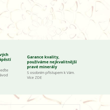
ových
Garance kvality,
ápěstí
používáme nejkvalitnější
pravé minerály
veďte
S osobním přístupem k Vám.
Návod
Více ZDE