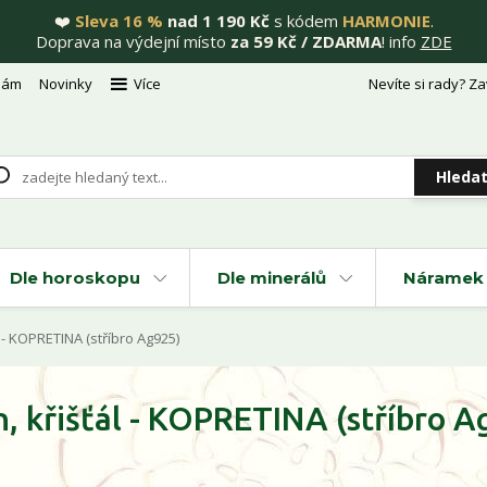
❤️
Sleva 16 %
nad 1 190 Kč
s kódem
HARMONIE
.
Doprava na výdejní místo
za 59 Kč / ZDARMA
! info
ZDE
nám
Novinky
Více
Nevíte si rady? Za
Hleda
Dle horoskopu
Dle minerálů
Náramek 
 - KOPRETINA (stříbro Ag925)
n, křišťál - KOPRETINA (stříbro A