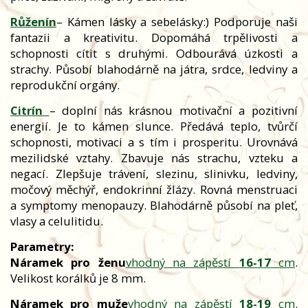
Růženín
– Kámen lásky a sebelásky:) Podporuje naši
fantazii a kreativitu. Dopomáhá trpělivosti a
schopnosti cítit s druhými. Odbourává úzkosti a
strachy. Působí blahodárně na játra, srdce, ledviny a
reprodukční orgány.
Citrín
– doplní nás krásnou motivační a pozitivní
energií. Je to kámen slunce. Předává teplo, tvůrčí
schopnosti, motivaci a s tím i prosperitu. Urovnává
mezilidské vztahy. Zbavuje nás strachu, vzteku a
negací. Zlepšuje trávení, slezinu, slinivku, ledviny,
močový měchýř, endokrinní žlázy. Rovná menstruaci
a symptomy menopauzy. Blahodárně působí na pleť,
vlasy a celulitidu.
Parametry:
Náramek pro ženu
vhodný na zápěstí
16-17
cm
.
Velikost korálků je 8 mm.
Náramek pro muže
vhodný na zápěstí
18-19
cm
.