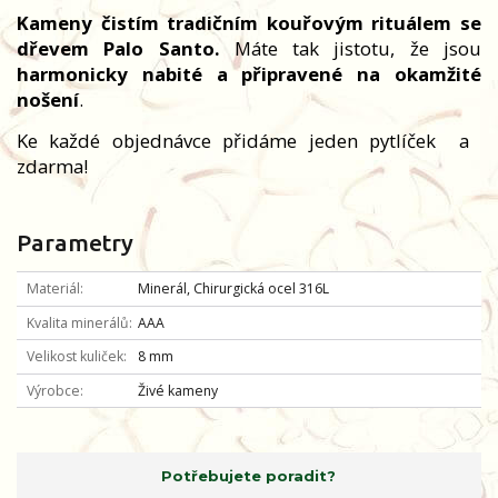
Kameny čistím tradičním kouřovým rituálem se
dřevem Palo Santo.
Máte tak jistotu, že jsou
harmonicky nabité a připravené na okamžité
nošení
.
Ke každé objednávce přidáme jeden pytlíček
a
zdarma!
Parametry
Materiál
Minerál, Chirurgická ocel 316L
Kvalita minerálů
AAA
Velikost kuliček
8 mm
Výrobce
Živé kameny
Potřebujete poradit?