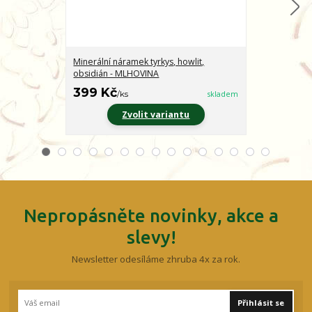
Minerální náramek tyrkys, howlit,
Minerální nár
obsidián - MLHOVINA
CHARAKTER
399 Kč
399 Kč
/
ks
skladem
/
ks
Zvolit variantu
Z
Nepropásněte novinky, akce a
slevy!
Newsletter odesíláme zhruba 4x za rok.
Přihlásit se