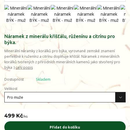
Náramek z minerálu křišťálu, růženínu a citrínu pro
býka.
Minerální náramky z korálků pro býka, vyrovnané zemské znamení
perfektně k ruženínz a citrínu doplňuje křišťál. Náramek z minerálních
korálků tvořených z přírodních minerálních kamenů jako stvořený pro
býka :)
celý popis
Dostupnost
Skladem
Velikost
499 Kč
/
ks
Přidat do košíku