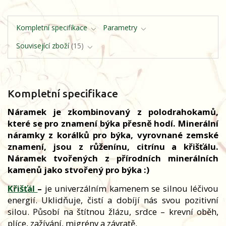
Kompletní specifikace
Parametry
Související zboží
15
Kompletní specifikace
Náramek je zkombinovaný z polodrahokamů,
které se pro znamení býka přesně hodí. Minerální
náramky z korálků pro býka, vyrovnané zemské
znamení, jsou z růženínu, citrínu a křišťálu.
Náramek tvořených z přírodních minerálních
kamenů jako stvořený pro býka :)
Křišťál
–
je univerzálním kamenem se silnou léčivou
energií. Uklidňuje, čistí a dobíjí nás svou pozitivní
silou. Působí na štítnou žlázu, srdce – krevní oběh,
plíce, zažívání, migrény a závratě.