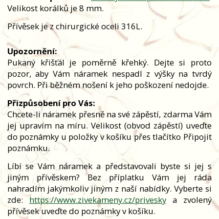
Velikost korálků je 8 mm.
Přívěsek je z chirurgické oceli 316L.
Upozornění:
Pukaný křišťál je poměrně křehký. Dejte si proto
pozor, aby Vám náramek nespadl z výšky na tvrdý
povrch. Při běžném nošení k jeho poškození nedojde.
Přizpůsobení pro Vás:
Chcete-li náramek přesně na své zápěstí, zdarma Vám
jej upravím na míru. Velikost (obvod zápěstí) uveďte
do poznámky u položky v košíku přes tlačítko Připojit
poznámku.
Líbí se Vám náramek a představovali byste si jej s
jiným přívěskem? Bez příplatku Vám jej ráda
nahradím jakýmkoliv jiným z naší nabídky. Vyberte si
zde:
https://www.zivekameny.cz/privesky
a zvolený
přívěsek uveďte do poznámky v košíku.