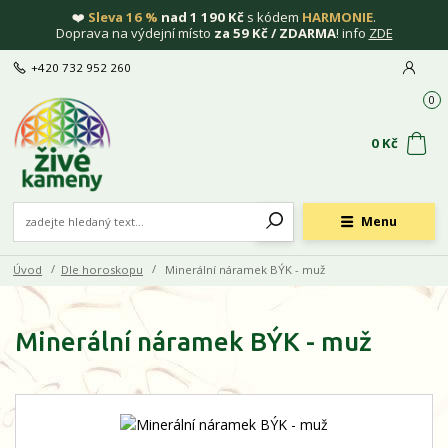
❤️
Sleva 16 %
nad 1 190 Kč
s kódem
HARMONIE
.
Doprava na výdejní místo
za 59 Kč / ZDARMA
! info
ZDE
+420 732 952 260
0
0 Kč
Menu
Úvod
Dle horoskopu
Minerální náramek BÝK - muž
Minerální náramek BÝK - muž