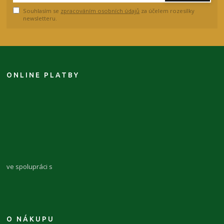
Souhlasím se
zpracováním osobních údajů
za účelem rozesílky
newsletteru.
ONLINE PLATBY
ve spolupráci s
O NÁKUPU