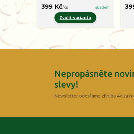
399 Kč
39
/
ks
skladem
Zvolit variantu
Nepropásněte novin
slevy!
Newsletter odesíláme zhruba 4x za ro