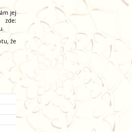
ám jej
 zde:
u.
tu, že