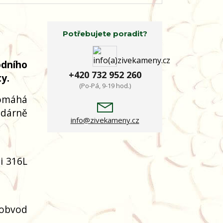
Potřebujete poradit?
odního
+420 732 952 260
y.
(Po-Pá, 9-19 hod.)
pomáhá
odárně
info@zivekameny.cz
li 316L
(obvod