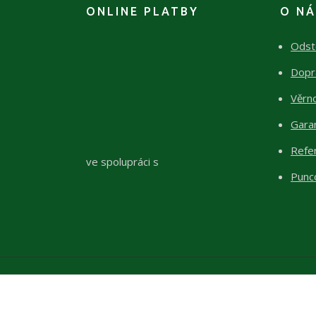
ONLINE PLATBY
O N
Odst
Dopr
Věrn
Garan
Refe
ve spolupráci s
Punc