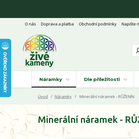
O nás
Doprava a platba
Obchodní podmínky
Napište 
Náramky
Dle příležitosti
Úvod
Náramky
Minerální náramek - RŮŽENÍN
Minerální náramek - R