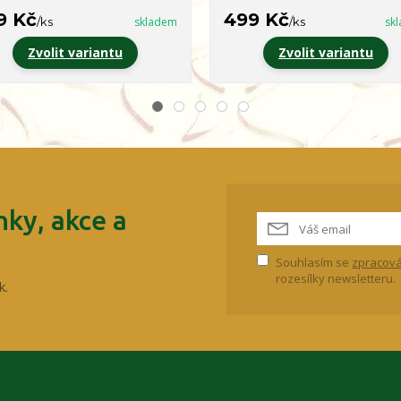
9 Kč
499 Kč
/
ks
skladem
/
ks
sk
Zvolit variantu
Zvolit variantu
ky, akce a
Souhlasím se
zpracová
rozesílky newsletteru.
k.