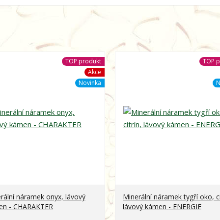
TOP produkt
TOP p
Akce
Novinka
N
rální náramek onyx, lávový
Minerální náramek tygří oko, ci
en - CHARAKTER
lávový kámen - ENERGIE