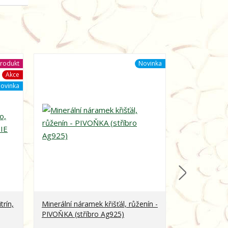
rodukt
Novinka
Akce
ovinka
trín,
Minerální náramek křišťál, růženín -
Minerální ná
PIVOŇKA (stříbro Ag925)
obsidián - 