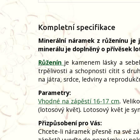
Kompletní specifikace
Minerální náramek z růženínu je
minerálu je doplněný o přívěsek l
Růženín
je kamenem lásky a sebel
trpělivosti a schopnosti cítit s d
na játra, srdce, ledviny a reprodukč
Parametry:
Vhodné na zápěstí 16-17 cm
. Velik
(lotosový květ). Lotosový květ je s
Přizpůsobení pro Vás:
Chcete-li náramek přesně na své zá
zápěstí) uveďte do poznámky u polo