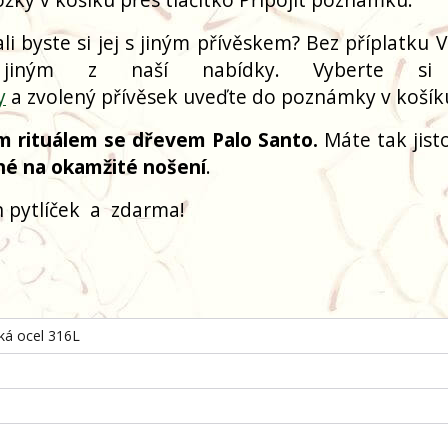
i byste si jej s jiným přívěskem? Bez příplatku V
 jiným z naší nabídky. Vyberte si
y
a zvolený přívěsek uveďte do poznámky v košík
m rituálem se dřevem Palo Santo.
Máte tak jisto
né na okamžité nošení
.
 pytlíček
a
zdarma!
cká ocel 316L