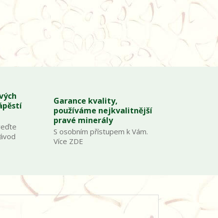
ových
Garance kvality,
ápěstí
používáme nejkvalitnější
pravé minerály
veďte
S osobním přístupem k Vám.
Návod
Více ZDE