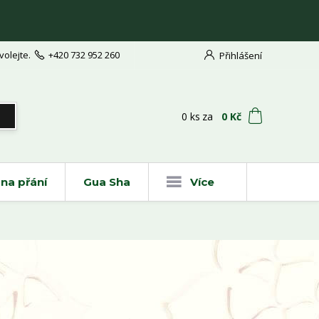
volejte.
+420 732 952 260
Přihlášení
t
0
ks
za
0 Kč
na přání
Gua Sha
Více