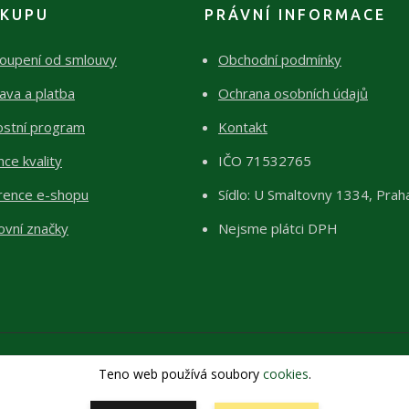
ÁKUPU
PRÁVNÍ INFORMACE
oupení od smlouvy
Obchodní podmínky
ava a platba
Ochrana osobních údajů
ostní program
Kontakt
ce kvality
IČO 71532765
rence e-shopu
Sídlo: U Smaltovny 1334, Prah
ovní značky
Nejsme plátci DPH
Teno web používá soubory
cookies
.
Copyright 2026 © ŽIVÉKAMENY Kristýna Pražáková
Vytvořeno na
Eshop-rychle.cz