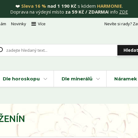
❤️
Sleva 16 %
nad 1 190 Kč
s kódem
HARMONIE
.
Doprava na výdejní místo
za 59 Kč / ZDARMA
! info
ZDE
nám
Novinky
Více
Nevíte si rady? Za
Hleda
Dle horoskopu
Dle minerálů
Náramek 
ŮŽENÍN