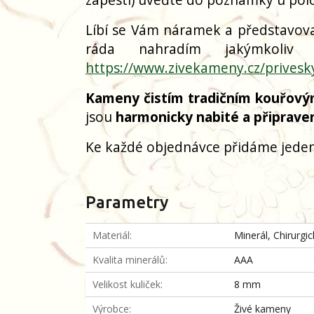
Líbí se Vám náramek a představoval
ráda nahradím jakýmkoliv
https://www.zivekameny.cz/privesk
Kameny čistím tradičním kouřový
jsou
harmonicky nabité a připrave
Ke každé objednávce přidáme jeden
Parametry
Materiál
Minerál, Chirurgi
Kvalita minerálů
AAA
Velikost kuliček
8 mm
Výrobce
Živé kameny