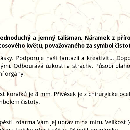
 jednoduchý a jemný talisman. Náramek z přír
otosového květu, považovaného za symbol čistot
ásky. Podporuje naši fantazii a kreativitu. Do
ruhými. Odbourává úzkosti a strachy. Působí blah
ní orgány.
ost korálků je 8 mm. Přívěsek je z chirurgické oce
ymbolem čistoty.
pěstí, zdarma Vám jej upravím na míru. Velikost 
žky v košíku přes tlačítko Připojit poznámku.