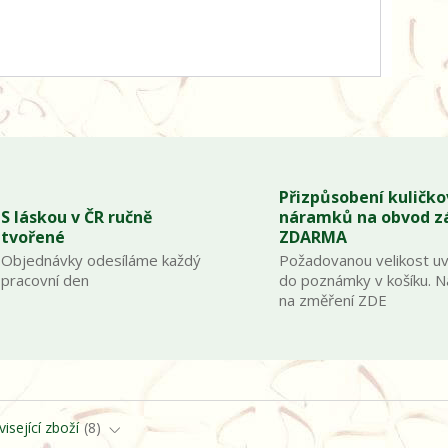
Přizpůsobení kuličk
S láskou v ČR ručně
náramků na obvod z
tvořené
ZDARMA
Objednávky odesíláme každý
Požadovanou velikost u
pracovní den
do poznámky v košíku. 
na změření ZDE
isející zboží
8