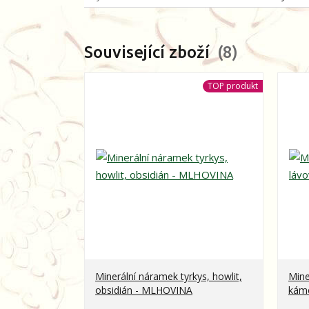
Související zboží
8
TOP produkt
Minerální náramek tyrkys, howlit,
Mine
obsidián - MLHOVINA
kám