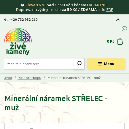
❤️
Sleva 16 %
nad 1 190 Kč
s kódem
HARMONIE
.
Doprava na výdejní místo
za 59 Kč / ZDARMA
! info
ZDE
+420 732 952 260
0
0 Kč
Menu
Úvod
Dle horoskopu
Minerální náramek STŘELEC - muž
Minerální náramek STŘELEC -
muž