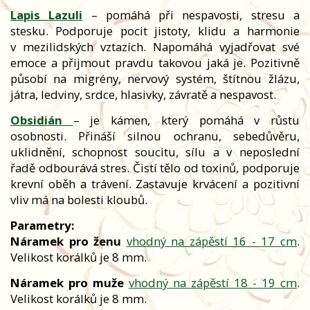
Lapis Lazuli
– pomáhá při nespavosti, stresu a
stesku. Podporuje pocit jistoty, klidu a harmonie
v mezilidských vztazích. Napomáhá vyjadřovat své
emoce a přijmout pravdu takovou jaká je. Pozitivně
působí na migrény, nervový systém, štítnou žlázu,
játra, ledviny, srdce, hlasivky, závratě a nespavost.
Obsidián
– je kámen, který pomáhá v růstu
osobnosti. Přináší silnou ochranu, sebedůvěru,
uklidnění, schopnost soucitu, sílu a v neposlední
řadě odbourává stres. Čistí tělo od toxinů, podporuje
krevní oběh a trávení. Zastavuje krvácení a pozitivní
vliv má na bolesti kloubů.
Parametry:
Náramek pro ženu
vhodný na zápěstí 16 - 17 cm
.
Velikost korálků je 8 mm.
Náramek pro muže
vhodný na zápěstí 18 - 19 cm
.
Velikost korálků je 8 mm.