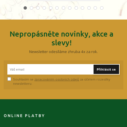
Nepropásněte novinky, akce a
slevy!
Newsletter odesíláme zhruba 4x za rok.
Přihlásit se
Souhlasím se
zpracováním osobních údajů
za účelem rozesílky
newsletteru.
ONLINE PLATBY