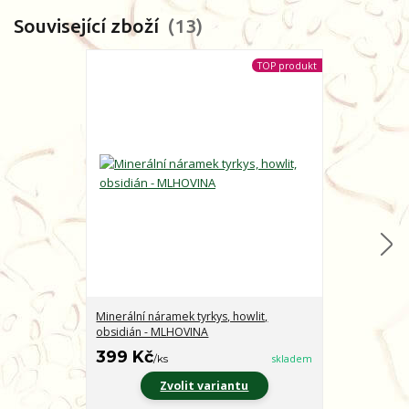
Související zboží
13
TOP produkt
Minerální náramek tyrkys, howlit,
Minerální nár
obsidián - MLHOVINA
CHARAKTER
399 Kč
399 Kč
/
ks
skladem
/
ks
Zvolit variantu
Z