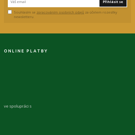
Přihlásit se
Souhlasím se
zpracováním osobních údajů
za účelem rozesílky
newsletteru.
ONLINE PLATBY
ve spolupráci s