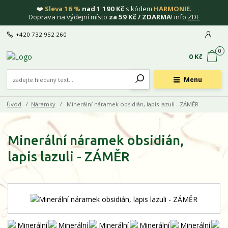
❤️
Sleva 16 %
nad 1 190 Kč
s kódem
HARMONIE
.
Doprava na výdejní místo
za 59 Kč / ZDARMA
! info
ZDE
+420 732 952 260
0
0 Kč
Menu
Úvod
Náramky
Minerální náramek obsidián, lapis lazuli - ZÁMĚR
Minerální náramek obsidián,
lapis lazuli - ZÁMĚR