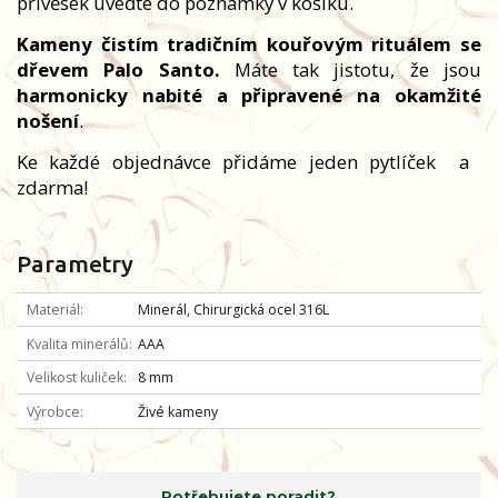
přívěsek uveďte do poznámky v košíku.
Kameny čistím tradičním kouřovým rituálem se
dřevem Palo Santo.
Máte tak jistotu, že jsou
harmonicky nabité a připravené na okamžité
nošení
.
Ke každé objednávce přidáme jeden pytlíček
a
zdarma!
Parametry
Materiál
Minerál, Chirurgická ocel 316L
Kvalita minerálů
AAA
Velikost kuliček
8 mm
Výrobce
Živé kameny
Potřebujete poradit?