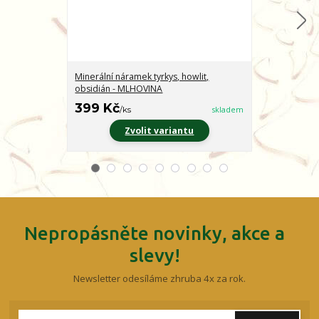
Minerální náramek tyrkys, howlit,
Minerální nár
obsidián - MLHOVINA
CHARAKTER
399 Kč
399 Kč
/
ks
skladem
/
ks
Zvolit variantu
Z
Nepropásněte novinky, akce a
slevy!
Newsletter odesíláme zhruba 4x za rok.