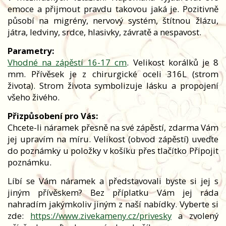
emoce a přijmout pravdu takovou jaká je. Pozitivně
působí na migrény, nervový systém, štítnou žlázu,
játra, ledviny, srdce, hlasivky, závratě a nespavost.
Parametry:
Vhodné na zápěstí 16-17 cm
. Velikost korálků je 8
mm. Přívěsek je z chirurgické oceli 316L (strom
života). Strom života symbolizuje lásku a propojení
všeho živého.
Přizpůsobení pro Vás:
Chcete-li náramek přesně na své zápěstí, zdarma Vám
jej upravím na míru. Velikost (obvod zápěstí) uveďte
do poznámky u položky v košíku přes tlačítko Připojit
poznámku.
Líbí se Vám náramek a představovali byste si jej s
jiným přívěskem? Bez příplatku Vám jej ráda
nahradím jakýmkoliv jiným z naší nabídky. Vyberte si
zde:
https://www.zivekameny.cz/privesky
a zvolený