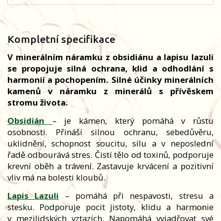
Kompletní specifikace
V minerálním náramku z obsidiánu a lapisu lazuli
se propojuje silná ochrana, klid a odhodlání s
harmonií a pochopením. Silné účinky minerálních
kamenů v náramku z minerálů s přívěskem
stromu života.
Obsidián
– je kámen, který pomáhá v růstu
osobnosti. Přináší silnou ochranu, sebedůvěru,
uklidnění, schopnost soucitu, sílu a v neposlední
řadě odbourává stres. Čistí tělo od toxinů, podporuje
krevní oběh a trávení. Zastavuje krvácení a pozitivní
vliv má na bolesti kloubů.
Lapis Lazuli
– pomáhá při nespavosti, stresu a
stesku. Podporuje pocit jistoty, klidu a harmonie
v mezilidských vztazích. Napomáhá vyjadřovat své