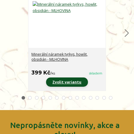
Minerální náramek tyrkys, howlit,
Minerální nár
obsidián - MLHOVINA
CHARAKTER
399 Kč
399 Kč
/
ks
skladem
/
ks
Zvolit variantu
Z
Nepropásněte novinky, akce a