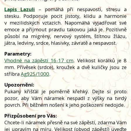
Lapis Lazuli
– pomáhá při nespavosti, stresu a
stesku. Podporuje pocit jistoty, klidu a harmonie
v mezilidských vztazích. Napomáhá vyjadřovat své
emoce a přijmout pravdu takovou jaká je. Pozitivně
působí na migrény, nervový systém, štítnou žlázu,
játra, ledviny, srdce, hlasivky, závratě a nespavost.
Parametry:
Vhodné na zápěstí 16-17 cm
. Velikost korálků je 8
mm. Přívěsek (srdce), kroužek a dvě kuličky jsou ze
stříbra
Ag925/1000
.
Upozornění:
Pukaný křišťál je poměrně křehký. Dejte si proto
pozor, aby Vám náramek nespadl z výšky na tvrdý
povrch. Při běžném nošení k jeho poškození nedojde.
Přizpůsobení pro Vás:
Chcete-li náramek přesně na své zápěstí, zdarma Vám
jej upravím na míru. Velikost (obvod zápěstí) uveďte