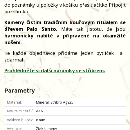
do poznámky u položky v košíku přes tlačítko Připojit
poznámku.
Kameny čistím tradičním kouřovým rituálem se
dřevem Palo Santo.
Máte tak jistotu, že jsou
harmonicky nabité a připravené na okamžité
nošení
.
Ke každé objednávce přidáme jeden pytlíček
a
zdarma!
Prohlédněte si další náramky se stříbrem.
Parametry
Materiál
Minerál, Stříbro Ag925
Kvalita minerálů
AAA
Velikost kuliček
8 mm
Výrobce
Živé kameny