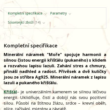
Kompletní specifikace
Parametry
Související zboží
14
Kompletní specifikace
Minerální náramek "Moře" spojuje harmonii a
silnou čistou energii křišťálu (pukaného) s klidem
a rozvahou lapisu lazuli. Zahání stres a chmury,
přináší nadhled a radost. Přívěsek a dvě kuličky
jsou ze stříbra Ag925. Minerální náramek z lapisu
lazuli a pukaného křišťálu.
Křišťál
– je univerzálním kamenem se silnou léčivou
energií. Uklidňuje, čistí a dobíjí nás svou pozitivní
silou. Působí na štítnou žlázu, srdce – krevní oběh,
plíce, zažívání, migrény a závratě.