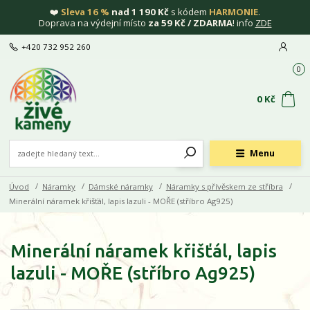
❤️
Sleva 16 %
nad 1 190 Kč
s kódem
HARMONIE
.
Doprava na výdejní místo
za 59 Kč / ZDARMA
! info
ZDE
+420 732 952 260
0
0 Kč
Menu
Úvod
Náramky
Dámské náramky
Náramky s přívěskem ze stříbra
Minerální náramek křišťál, lapis lazuli - MOŘE (stříbro Ag925)
Minerální náramek křišťál, lapis
lazuli - MOŘE (stříbro Ag925)