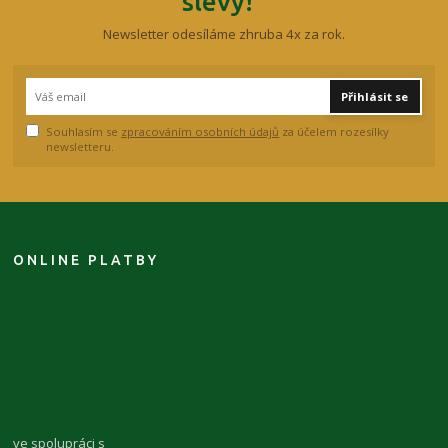
slevy!
Newsletter odesíláme zhruba 4x za rok.
Přihlásit se
Souhlasím se
zpracováním osobních údajů
za účelem rozesílky
newsletteru.
ONLINE PLATBY
ve spolupráci s