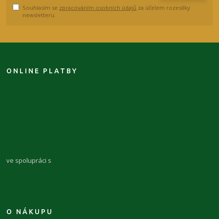
Souhlasím se
zpracováním osobních údajů
za účelem rozesílky
newsletteru.
ONLINE PLATBY
ve spolupráci s
O NÁKUPU