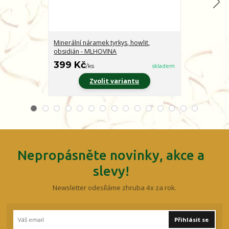
Minerální náramek tyrkys, howlit,
Minerální nár
obsidián - MLHOVINA
CHARAKTER
399 Kč
399 Kč
/
ks
skladem
/
ks
Zvolit variantu
Z
Nepropásněte novinky, akce a
slevy!
Newsletter odesíláme zhruba 4x za rok.
Přihlásit se