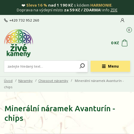
❤️
Sleva 16 %
nad 1 190 Kč
s kódem
HARMONIE
.
Doprava na výdejní místo
za 59 Kč / ZDARMA
! info
ZDE
+420 732 952 260
0
0 Kč
Menu
Úvod
Náramky
Chipsové náramky
Minerální náramek Avanturín -
chips
Minerální náramek Avanturín -
chips