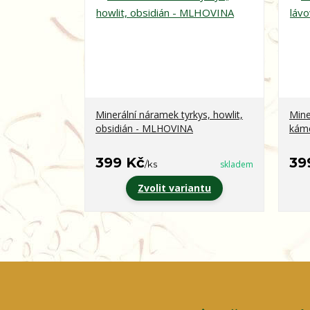
Minerální náramek tyrkys, howlit,
Mine
obsidián - MLHOVINA
kám
399 Kč
39
/
ks
skladem
Zvolit variantu