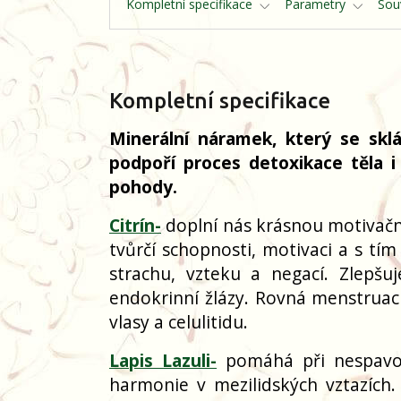
Kompletní specifikace
Parametry
Souv
Kompletní specifikace
Minerální náramek, který se skl
podpoří proces detoxikace těla i 
pohody.
Citrín-
doplní nás krásnou motivační 
tvůrčí schopnosti, motivaci a s tí
strachu, vzteku a negací. Zlepšuj
endokrinní žlázy. Rovná menstrua
vlasy a celulitidu.
Lapis Lazuli-
pomáhá při nespavost
harmonie v mezilidských vztazíc