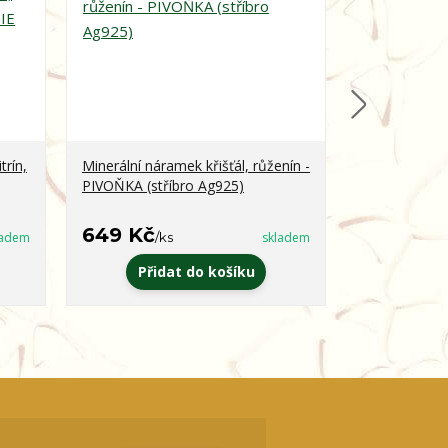
trín,
Minerální náramek křišťál, růženín -
Minerální ná
PIVOŇKA (stříbro Ag925)
obsidián - 
649 Kč
399 Kč
ladem
/
ks
skladem
/
k
Přidat do košíku
Zvo