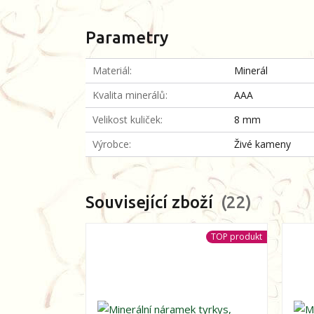
Parametry
Materiál
Minerál
Kvalita minerálů
AAA
Velikost kuliček
8 mm
Výrobce
Živé kameny
Související zboží
22
TOP produkt