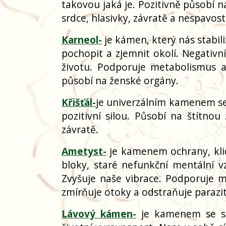
takovou jaká je. Pozitivně působí na
srdce, hlasivky, závratě a nespavost
Karneol-
je kámen, který nás stabi
pochopit a zjemnit okolí. Negativní
životu. Podporuje metabolismus a 
působí na ženské orgány.
Křišťál-
je univerzálním kamenem se s
pozitivní silou. Působí na štítnou
závratě.
Ametyst-
je kamenem ochrany, kli
bloky, staré nefunkční mentální vz
Zvyšuje naše vibrace. Podporuje m
zmírňuje otoky a odstraňuje parazit
Lávový kámen-
je kamenem se siln