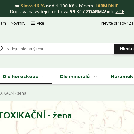
❤️
Sleva 16 %
nad 1 190 Kč
s kódem
HARMONIE
.
Doprava na výdejní místo
za 59 Kč / ZDARMA
! info
ZDE
nám
Novinky
Více
Nevíte si rady? Za
Hleda
Dle horoskopu
Dle minerálů
Náramek 
XIKAČNÍ - žena
ETOXIKAČNÍ - žena