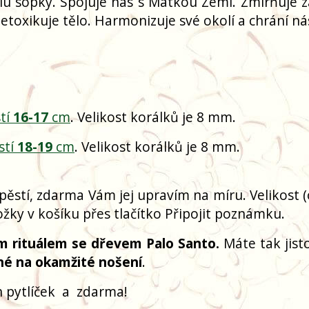
ílu sopky. Spojuje nás s Matkou Zemí. Zmírňuje z
detoxikuje tělo. Harmonizuje své okolí a chrání n
tí
16-17
cm
. Velikost korálků je 8 mm.
stí
18-19
cm
. Velikost korálků je 8 mm.
pěstí, zdarma Vám jej upravím na míru. Velikost 
žky v košíku přes tlačítko Připojit poznámku.
m rituálem se dřevem Palo Santo.
Máte tak jisto
né na okamžité nošení
.
 pytlíček
a
zdarma!