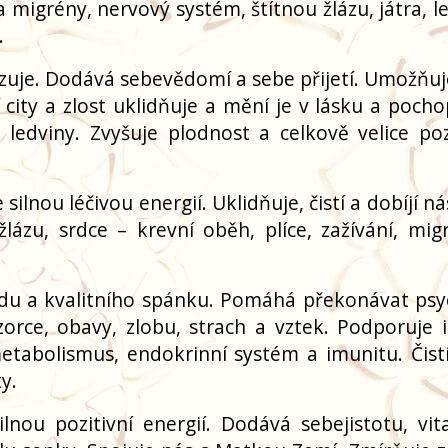
 migrény, nervový systém, štítnou žlázu, játra, l
.
lizuje. Dodává sebevědomí a sebe přijetí. Umožňu
 city a zlost uklidňuje a mění je v lásku a pocho
ledviny. Zvyšuje plodnost a celkově velice poz
ilnou léčivou energií. Uklidňuje, čistí a dobíjí n
 žlázu, srdce – krevní oběh, plíce, zažívání, mig
du a kvalitního spánku. Pomáhá překonávat psy
orce, obavy, zlobu, strach a vztek. Podporuje in
etabolismus, endokrinní systém a imunitu. Čistí
y.
ou pozitivní energií. Dodává sebejistotu, vita