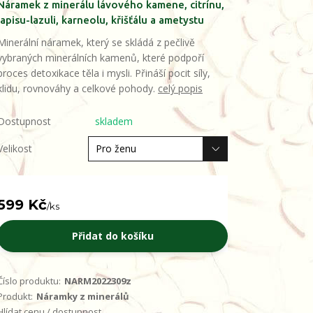
Náramek z minerálu lávového kamene, citrínu,
lapisu-lazuli, karneolu, křišťálu a ametystu
Minerální náramek, který se skládá z pečlivě
vybraných minerálních kamenů, které podpoří
proces detoxikace těla i mysli. Přináší pocit síly,
klidu, rovnováhy a celkové pohody.
celý popis
Dostupnost
skladem
Velikost
599 Kč
/
ks
Přidat do košíku
Číslo produktu:
NARM2022309z
Produkt:
Náramky z minerálů
Hlídat cenu / dostupnost