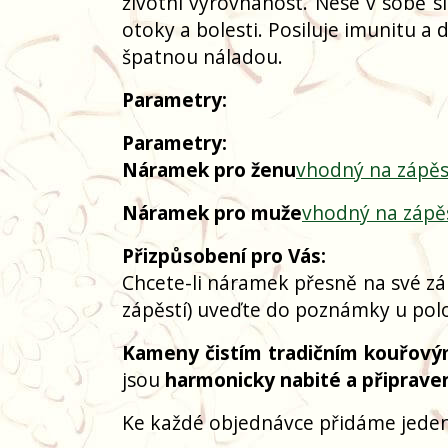
životní vyrovnanost. Nese v sobě s
otoky a bolesti. Posiluje imunitu a 
špatnou náladou.
Parametry:
Parametry:
Náramek pro ženu
vhodný na zápěs
Náramek pro muže
vhodný na zápě
Přizpůsobení pro Vás:
Chcete-li náramek přesně na své zá
zápěstí) uveďte do poznámky u polo
Kameny čistím tradičním kouřový
jsou
harmonicky nabité a připrave
Ke každé objednávce přidáme jeden