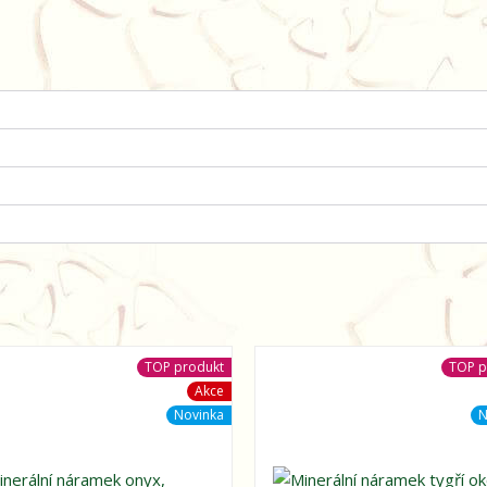
TOP produkt
TOP p
Akce
Novinka
N