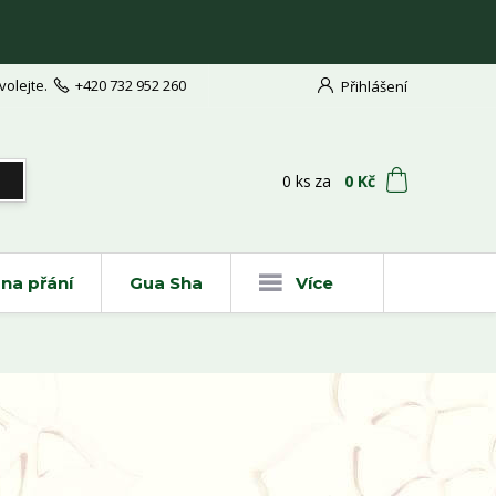
volejte.
+420 732 952 260
Přihlášení
t
0
ks
za
0 Kč
na přání
Gua Sha
Více