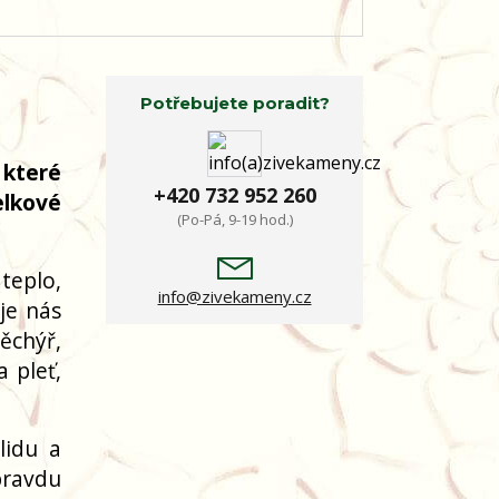
Potřebujete poradit?
 které
+420 732 952 260
elkové
(Po-Pá, 9-19 hod.)
teplo,
info@zivekameny.cz
je nás
ěchýř,
 pleť,
lidu a
pravdu