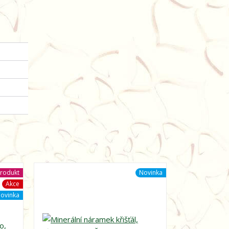
rodukt
Novinka
Akce
ovinka