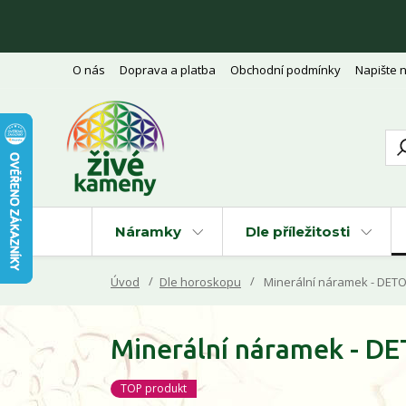
O nás
Doprava a platba
Obchodní podmínky
Napište 
Náramky
Dle příležitosti
Úvod
Dle horoskopu
Minerální náramek - DETO
Minerální náramek - D
TOP produkt