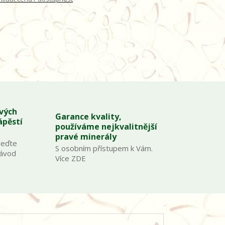
ových
Garance kvality,
ápěstí
používáme nejkvalitnější
pravé minerály
veďte
S osobním přístupem k Vám.
Návod
Více ZDE