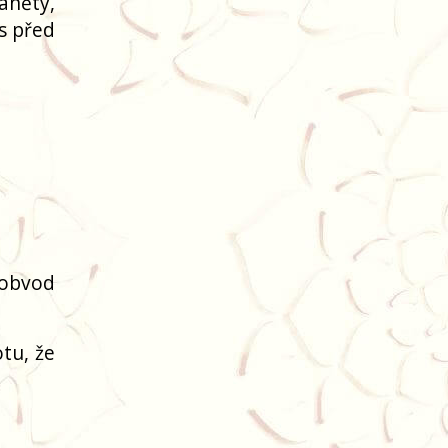
áněty,
ás před
(obvod
tu, že