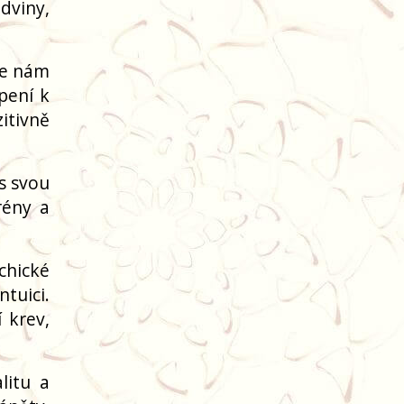
edviny,
je nám
pení k
itivně
ás svou
rény a
chické
tuici.
 krev,
litu a