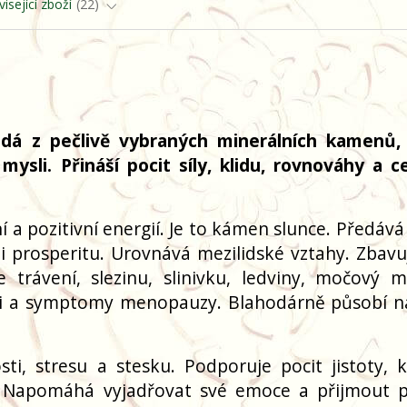
isející zboží
22
ádá z pečlivě vybraných minerálních kamenů,
mysli. Přináší pocit síly, klidu, rovnováhy a c
a pozitivní energií. Je to kámen slunce. Předává 
m i prosperitu. Urovnává mezilidské vztahy. Zbavu
e trávení, slezinu, slinivku, ledviny, močový m
ci a symptomy menopauzy. Blahodárně působí na
i, stresu a stesku. Podporuje pocit jistoty, k
h. Napomáhá vyjadřovat své emoce a přijmout 