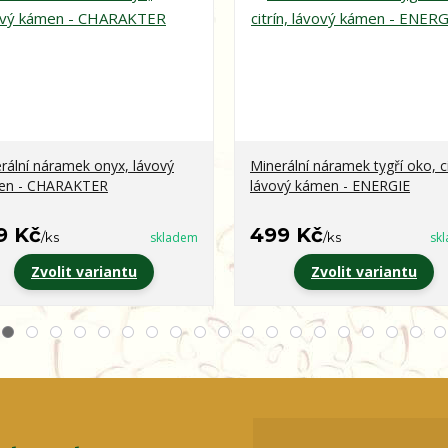
rální náramek onyx, lávový
Minerální náramek tygří oko, ci
en - CHARAKTER
lávový kámen - ENERGIE
9 Kč
499 Kč
/
ks
skladem
/
ks
sk
Zvolit variantu
Zvolit variantu