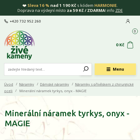
❤️
Sleva 16 %
nad 1 190 Kč
s kódem
HARMONIE
.
Doprava na výdejní místo
za 59 Kč / ZDARMA
! info
ZDE
+420 732 952 260
0
0 Kč
Menu
Úvod
Náramky
Dámské náramky
Náramky s přívěskem z chirurgické
oceli
Minerální náramek tyrkys, onyx - MAGIE
Minerální náramek tyrkys, onyx -
MAGIE