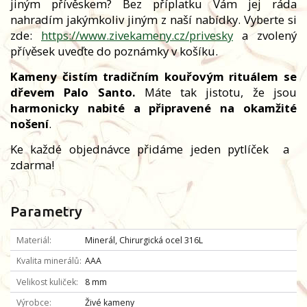
jiným přívěskem? Bez příplatku Vám jej ráda
nahradím jakýmkoliv jiným z naší nabídky. Vyberte si
zde:
https://www.zivekameny.cz/privesky
a zvolený
přívěsek uveďte do poznámky v košíku.
Kameny čistím tradičním kouřovým rituálem se
dřevem Palo Santo.
Máte tak jistotu, že jsou
harmonicky nabité a připravené na okamžité
nošení
.
Ke každé objednávce přidáme jeden pytlíček
a
zdarma!
Parametry
Materiál
Minerál, Chirurgická ocel 316L
Kvalita minerálů
AAA
Velikost kuliček
8 mm
Výrobce
Živé kameny