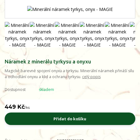
Náramek z minerálu tyrkysu a onyxu
Magické barevné spojení onyxu a tyrkysu. Minerální náramek přináší sílu
a odhodlání onyxu a klid a ochranu tyrkysu.
celý popis
Dostupnost
skladem
449 Kč
/
ks
Přidat do košíku