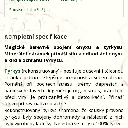
Související zboží
8
Kompletní specifikace
Magické barevné spojení onyxu a tyrkysu.
Minerální náramek přináší sílu a odhodlání onyxu
a klid a ochranu tyrkysu.
Tyrkys
(rekonstruovaný)
– posiluje duševní i tělesnou
stránku jedince. Zlepšuje pozornost a seberealizaci.
Pomáhá při pocitech stresu, trémy, depresích a
panických stavech. Regeneruje organismus, brání tělo
před viry. Je protizánětlivý a detoxikační. Přináší
úlevu při revmatizmu a dně.
Rekonstruovaný
tyrkys znamená, že kousky pravého
tyrkysu byly spojeny dohromady a následně z nich
byly vyrobeny kuličky. Nejedná se tedy o 100% tyrkys,