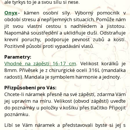
ale tyrkys to je a svou sílu si nese.
Onyx
– kámen osobní síly. Výborný pomocník v
období stresu a nepříjemných situacích. Pomůže nám
jít svou vlastní cestou s nadhledem a jistotou.
Napomáhá soustředění a uklidňuje duši. Odstraňuje
krevní poruchy, podporuje pevnost zubů a kostí.
Pozitivně působí proti vypadávání vlasů.
Parametry:
Vhodné na zápěstí 16-17 cm
. Velikost korálků je
8mm. Přívěsek je z chirurgické oceli 316L (mandalka
radosti). Mandala je symbolem harmonie a jednoty.
Přizpůsobení pro Vás:
Chcete-li náramek přesně na své zápěstí, zdarma Vám
jej upravím na míru. Velikost (obvod zápěstí) uveďte
do poznámky u položky v košíku přes tlačítko Připojit
poznámku.
Líbí se Vám náramek a představovali byste si jej s