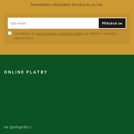
Newsletter odesíláme zhruba 4x za rok.
Přihlásit se
Souhlasím se
zpracováním osobních údajů
za účelem rozesílky
newsletteru.
ONLINE PLATBY
ve spolupráci s