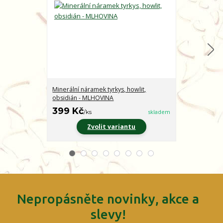
Minerální náramek tyrkys, howlit,
Minerální nár
obsidián - MLHOVINA
CHARAKTER
399 Kč
399 Kč
/
ks
skladem
/
ks
Zvolit variantu
Z
Nepropásněte novinky, akce a
slevy!