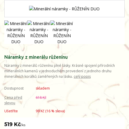
Náramky z minerálu růženínu
Náramky z minerálů růženínu plné lásky. Krásné spojení přírodních
minerálních kamenů v jednoduchém provedení z jednoho druhu
minerálních korálků zaměřených na lásku.
celý popis
Dostupnost
skladem
Cena před
618 Kč
slevou
Ušetříte
99 Kč (
16
% sleva)
519 Kč
/
ks