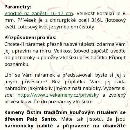
Parametry:
Vhodné na zápěstí 16-17 cm
. Velikost korálků je 8
mm. Přívěsek je z chirurgické oceli 316L (lotosový
květ). Lotosový květ je symbolem čistoty.
Přizpůsobení pro Vás:
Chcete-li náramek přesně na své zápěstí, zdarma Vám
jej upravím na míru. Velikost (obvod zápěstí) uveďte
do poznámky u položky v košíku přes tlačítko Připojit
poznámku.
Líbí se Vám náramek a představovali byste si jej s
jiným přívěskem? Bez příplatku Vám jej ráda
nahradím jakýmkoliv jiným z naší nabídky. Vyberte si
zde:
https://www.zivekameny.cz/privesky
a zvolený
přívěsek uveďte do poznámky v košíku.
Kameny čistím tradičním kouřovým rituálem se
dřevem Palo Santo.
Máte tak jistotu, že jsou
harmonicky nabité a připravené na okamžité