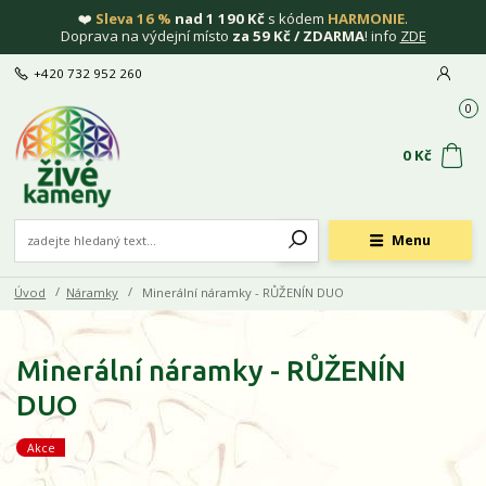
❤️
Sleva 16 %
nad 1 190 Kč
s kódem
HARMONIE
.
Doprava na výdejní místo
za 59 Kč / ZDARMA
! info
ZDE
+420 732 952 260
0
0 Kč
Menu
Úvod
Náramky
Minerální náramky - RŮŽENÍN DUO
Minerální náramky - RŮŽENÍN
DUO
Akce