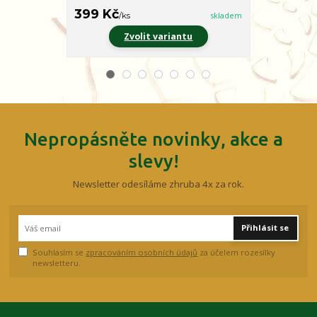
399 Kč
399 Kč
/
ks
skladem
/
ks
Zvolit variantu
Z
Nepropásněte novinky, akce a
slevy!
Newsletter odesíláme zhruba 4x za rok.
Přihlásit se
Souhlasím se
zpracováním osobních údajů
za účelem rozesílky
newsletteru.