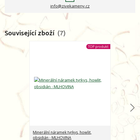
info@zivekameny.cz
Související zboží
7
TOP produkt
Minerální náramek tyrkys, howlit,
Minerální nár
obsidián - MLHOVINA
CHARAKTER